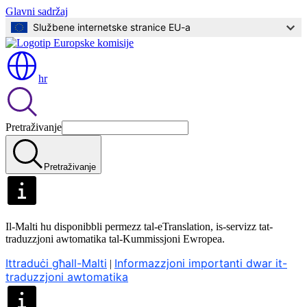
Glavni sadržaj
Službene internetske stranice EU-a
hr
Pretraživanje
Pretraživanje
Il-Malti hu disponibbli permezz tal-eTranslation, is-servizz tat-
traduzzjoni awtomatika tal-Kummissjoni Ewropea.
Ittraduċi għall-Malti
Informazzjoni importanti dwar it-
|
traduzzjoni awtomatika