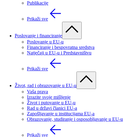
Publikacije
Prikaži sve
Poslovanje i financiranje
Poslovanje u EU-u
Financiranje i bespovratna sredstva
Natječaji u EU-u i Predstavništvu
Prikaži sve
Život, rad i obrazovanje u EU-u
Vaša prava
Izrazite svoje mišljenje
Život i putovanje u EU-u
Rad u državi članici EU-a
Zapošljavanje u institucijama EU-a
Obrazovanje, studiranje i osposobljavanje u EU-u
Prikaži sve