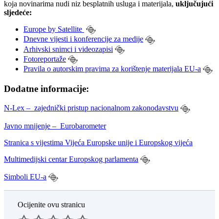
koja novinarima nudi niz besplatnih usluga i materijala,
uključujući
sljedeće:
Europe by Satellite
Dnevne vijesti i konferencije za medije
Arhivski snimci i videozapisi
Fotoreportaže
Pravila o autorskim pravima za korištenje materijala EU-a
Dodatne informacije:
N-Lex – zajednički pristup nacionalnom zakonodavstvu
Javno mnijenje – Eurobarometer
Stranica s vijestima Vijeća Europske unije i Europskog vijeća
Multimedijski centar Europskog parlamenta
Simboli EU-a
Ocijenite ovu stranicu