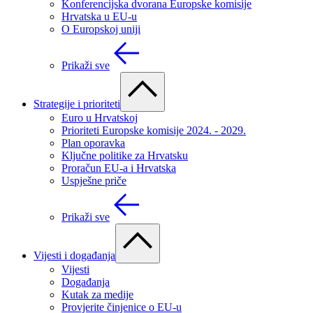
Konferencijska dvorana Europske komisije
Hrvatska u EU-u
O Europskoj uniji
Prikaži sve
Strategije i prioriteti
Euro u Hrvatskoj
Prioriteti Europske komisije 2024. - 2029.
Plan oporavka
Ključne politike za Hrvatsku
Proračun EU-a i Hrvatska
Uspješne priče
Prikaži sve
Vijesti i događanja
Vijesti
Događanja
Kutak za medije
Provjerite činjenice o EU-u