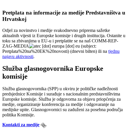
Pretplata na informacije za medije Predstavništva u
Hrvatskoj
Odjel za novinstvo i medije svakodnevno priprema sažetke
aktualnih vijesti iz Europske komisije i drugih institucija. Ostanite u
toku sa zbivanjima u EU-u i pretplatite se na naš
COMM-REP-
ZAG-MEDIA
ec
[dot]
europa
[dot]
eu
(subject:
Pretplata%20na%20EK%20novosti)
(dnevni bilten)
ili na
tjednu
najavu aktivnosti
.
Služba glasnogovornika Europske
komisije
Služba glasnogovornika (SPP) u okviru je političke nadležnosti
predsjednice Komisije i surađuje s nacionalnim predstavništvima
Europske komisije. Služba je odgovorna za objavu priopćenja za
medije, organiziranje konferencija za medije i odgovaranje na
medijske upite. Glasnogovornici su zaduženi za posebna područja
politika Komisije.
Kontakti za medije