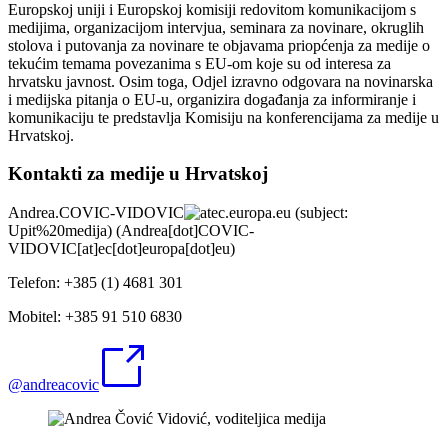
Europskoj uniji i Europskoj komisiji redovitom komunikacijom s
medijima, organizacijom intervjua, seminara za novinare, okruglih
stolova i putovanja za novinare te objavama priopćenja za medije o
tekućim temama povezanima s EU-om koje su od interesa za
hrvatsku javnost. Osim toga, Odjel izravno odgovara na novinarska
i medijska pitanja o EU-u, organizira događanja za informiranje i
komunikaciju te predstavlja Komisiju na konferencijama za medije u
Hrvatskoj.
Kontakti za medije u Hrvatskoj
Andrea
.
COVIC-VIDOVIC
ec
.
europa
.
eu
(subject:
Upit%20medija)
(Andrea[dot]COVIC-
VIDOVIC[at]ec[dot]europa[dot]eu)
Telefon: +385 (1) 4681 301
Mobitel: +385 91 510 6830
@andreacovic