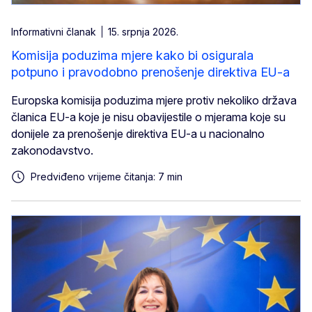
Informativni članak
15. srpnja 2026.
Komisija poduzima mjere kako bi osigurala
potpuno i pravodobno prenošenje direktiva EU-a
Europska komisija poduzima mjere protiv nekoliko država
članica EU-a koje je nisu obavijestile o mjerama koje su
donijele za prenošenje direktiva EU-a u nacionalno
zakonodavstvo.
Predviđeno vrijeme čitanja: 7 min