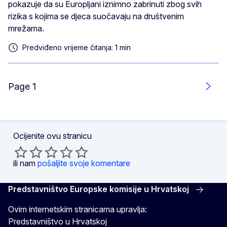
pokazuje da su Europljani iznimno zabrinuti zbog svih
rizika s kojima se djeca suočavaju na društvenim
mrežama.
Predviđeno vrijeme čitanja: 1 min
Page 1
Slje
Ocijenite ovu stranicu
ili nam
pošaljite svoje komentare
Predstavništvo Europske komisije u Hrvatskoj
Ovim internetskim stranicama upravlja:
Predstavništvo u Hrvatskoj