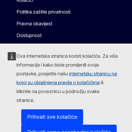
Kolačići
Politika zaštite privatnosti
Pravna obavijest
Dostupnost
Ova internetska stranica koristi kolačiće. Za više
informacija i kako biste promijenili svoje
postavke, posjetite našu
internetsku stranicu na
kojoj su objašnjena pravila o kolačićima
ili
kliknite na poveznicu u podnožju svake
stranice.
Prihvati sve kolačiće