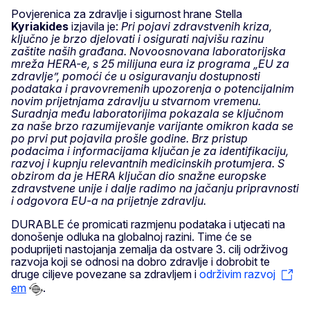
Povjerenica za zdravlje i sigurnost hrane Stella
Kyriakides
izjavila je:
Pri pojavi zdravstvenih kriza,
ključno je brzo djelovati i osigurati najvišu razinu
zaštite naših građana. Novoosnovana laboratorijska
mreža HERA-e, s 25 milijuna eura iz programa „EU za
zdravlje”, pomoći će u osiguravanju dostupnosti
podataka i pravovremenih upozorenja o potencijalnim
novim prijetnjama zdravlju u stvarnom vremenu.
Suradnja među laboratorijima pokazala se ključnom
za naše brzo razumijevanje varijante omikron kada se
po prvi put pojavila prošle godine. Brz pristup
podacima i informacijama ključan je za identifikaciju,
razvoj i kupnju relevantnih medicinskih protumjera. S
obzirom da je HERA ključan dio snažne europske
zdravstvene unije i dalje radimo na jačanju pripravnosti
i odgovora EU-a na prijetnje zdravlju.
DURABLE će promicati razmjenu podataka i utjecati na
donošenje odluka na globalnoj razini. Time će se
poduprijeti nastojanja zemalja da ostvare 3. cilj održivog
razvoja koji se odnosi na dobro zdravlje i dobrobit te
druge ciljeve povezane sa zdravljem i
održivim razvoj
em
.