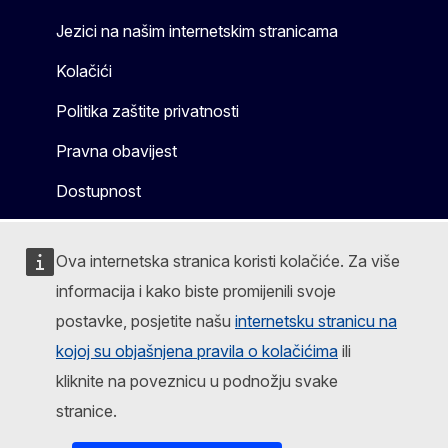
Jezici na našim internetskim stranicama
Kolačići
Politika zaštite privatnosti
Pravna obavijest
Dostupnost
Ova internetska stranica koristi kolačiće. Za više
informacija i kako biste promijenili svoje
postavke, posjetite našu
internetsku stranicu na
kojoj su objašnjena pravila o kolačićima
ili
kliknite na poveznicu u podnožju svake
stranice.