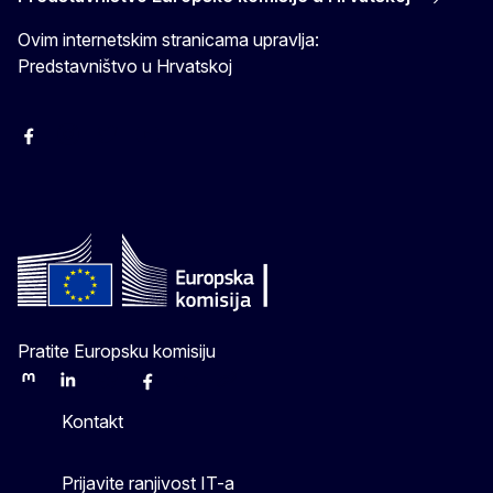
Ovim internetskim stranicama upravlja:
Predstavništvo u Hrvatskoj
Facebook
Instagram
Twitter
YouTube
Pratite Europsku komisiju
Mastodon
LinkedIn
Bluesky
Facebook
Youtube
Other
Kontakt
Prijavite ranjivost IT-a