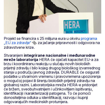
Projekt se financira s 25 milijuna eura u okviru
programa
„EU za zdravlje“
za jačanje pripravnosti i odgovora na
zdravstvene krize.
Stvaranjem
integrirane nacionalne i međunarodne
mreže laboratorija
HERA će ojačati kapacitet EU-a za
brzu i koordiniranu reakciju u slučaju novih bioloških
prijetnji zdravlju i bilo kojeg drugog biološkog izvanrednog
stanja u području javnog zdravlja. DURABLE će osigurati
podatke u stvarnom vremenu i pravovremena upozorenja
o mogućoj pojavi ili širenju bioloških prijetnji zdravlju na
globalnoj razini. Laboratorijska mreža HERA-e pridonijet
će bržem, sveobuhvatnijem i učinkovitijem ispitivanju,
identifikaciji i karakterizaciji patogena. To će pomoći
donositeljima odluka u identifikaciji, razvoju i kupnji
odgovarajućih medicinskih protumjera.