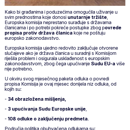
Kako bi građanima i poduzećima omogućila uživanje u
svim prednostima koje donosi
unutarnje tržište
,
Europska komisija neprestano surađuje s državama
članicama i po potrebi pokreće postupke zbog p
ovrede
propisa protiv država članica
koje ne poštuju
europsko zakonodavstvo.
Europska komisija ujedno redovito zaključuje otvorene
slučajeve ako je država članica u suradnji s Komisijom
riješila problem i osigurala usklađenost s europskim
zakonodavstvom, zbog čega upućivanje
Sudu EU-a
više
nije potrebno.
U okviru svog mjesečnog paketa odluka o povredi
propisa Komisija je ovaj mjesec donijela niz odluka, od
kojih su:
-
34 obrazložena mišljenja,
-
3 upućivanja Sudu Europske unije
,
-
108 odluke o zaključenju predmeta
.
Područja politika obuhvaćena odlukama su: