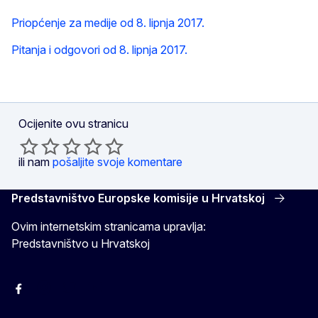
Priopćenje za medije od 8. lipnja 2017.
Pitanja i odgovori od 8. lipnja 2017.
Ocijenite ovu stranicu
ili nam
pošaljite svoje komentare
Predstavništvo Europske komisije u Hrvatskoj
Ovim internetskim stranicama upravlja:
Predstavništvo u Hrvatskoj
Facebook
Instagram
Twitter
YouTube