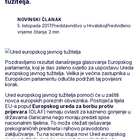
tužitelja.
NOVINSKI ČLANAK
5. listopada 2017.
Predstavništvo u Hrvatskoj
Predviđeno
vrijeme čitanja: 2 min
Pozdravljamo rezultat današnjega glasovanja Europskog
parlamenta, koji je dao zeleno svjetlo za uspostavu Ureda
europskog javnog tužitelja. Velika je većina zastupnika u
Europskom parlamentu odlučila podržati taj povijesni
korak.
Ured europskog javnog tužitelja pomoći će u zaštiti
novca europskih poreznih obveznika. Postojeća tijela
EU-a poput
Europskog ureda za borbu protiv
prijevara
(OLAF) nemaju ovlasti za kazneno gonjenje u
državama članicama nego moraju predati spise
nacionalnim tijelima. To može otežati rješavanje
prekograničnih predmeta i njihovo pravodobno
zaključivanje. Tu na scenu stupa novi Ured europskog