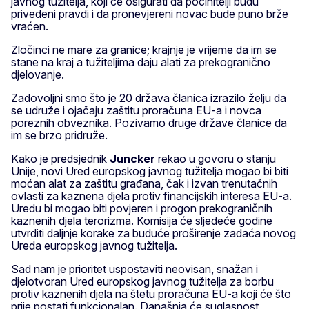
javnog tužitelja, koji će osigurati da počinitelji budu
privedeni pravdi i da pronevjereni novac bude puno brže
vraćen.
Zločinci ne mare za granice; krajnje je vrijeme da im se
stane na kraj a tužiteljima daju alati za prekogranično
djelovanje.
Zadovoljni smo što je 20 država članica izrazilo želju da
se udruže i ojačaju zaštitu proračuna EU-a i novca
poreznih obveznika. Pozivamo druge države članice da
im se brzo pridruže.
Kako je predsjednik
Juncker
rekao u govoru o stanju
Unije, novi Ured europskog javnog tužitelja mogao bi biti
moćan alat za zaštitu građana, čak i izvan trenutačnih
ovlasti za kaznena djela protiv financijskih interesa EU-a.
Uredu bi mogao biti povjeren i progon prekograničnih
kaznenih djela terorizma. Komisija će sljedeće godine
utvrditi daljnje korake za buduće proširenje zadaća novog
Ureda europskog javnog tužitelja.
Sad nam je prioritet uspostaviti neovisan, snažan i
djelotvoran Ured europskog javnog tužitelja za borbu
protiv kaznenih djela na štetu proračuna EU-a koji će što
prije postati funkcionalan. Današnja će suglasnost