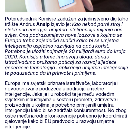
Potpredsjednik Komisije zadužen za jedinstveno digitalno
tržište Andrus
Ansip
izjavio je:
Kao nekoć parni stroj i
električna energija, umjetna inteligencija mijenja naš
svijet. Ona podrazumijeva nove izazove s kojima se
Europa treba zajednički suočiti kako bi se umjetna
inteligencija uspješno razvijala na opću korist.
Potrebno je uložiti najmanje 20 milijardi eura do kraja
2020. Komisija u tome ima svoju ulogu: danas
istraživačima pružamo poticaj za razvoj sljedeće
generacije tehnologija i aplikacija umjetne inteligencije
te poduzećima da ih prihvate i primijene.
Europa ima svjetski priznate istraživače, laboratorije i
novoosnovana poduzeća u području umjetne
inteligencije. Jaka je i u robotici te je među vodećim
svjetskim industrijama u sektoru prometa, zdravstva i
proizvodnje u kojima je potrebno primijeniti umjetnu
inteligenciju kako bi se zadržala konkurentnost. No zbog
oštre međunarodne konkurencije potrebno je koordinirati
djelovanje kako bi EU predvodio u razvoju umjetne
inteligencije.