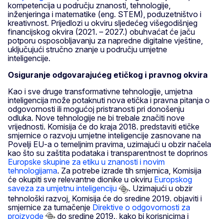
kompetencija u području znanosti, tehnologije,
inženjeringa i matematike (eng. STEM), poduzetništvo i
kreativnost. Prijedlozi u okviru sljedećeg višegodišnjeg
financijskog okvira (2021. – 2027.) obuhvaćat će jaču
potporu osposobljavanju za napredne digitalne vještine,
uključujući stručno znanje u području umjetne
inteligencije.
Osiguranje odgovarajućeg etičkog i pravnog okvira
Kao i sve druge transformativne tehnologije, umjetna
inteligencija može potaknuti nova etička i pravna pitanja o
odgovornosti ili mogućoj pristranosti pri donošenju
odluka. Nove tehnologije ne bi trebale značiti nove
vrijednosti. Komisija će do kraja 2018. predstaviti etičke
smjernice o razvoju umjetne inteligencije zasnovane na
Povelji EU-a o temeljnim pravima, uzimajući u obzir načela
kao što su zaštita podataka i transparentnost te doprinos
Europske skupine za etiku u znanosti i novim
tehnologijama
. Za potrebe izrade tih smjernica, Komisija
će okupiti sve relevantne dionike u okviru
Europskog
saveza za umjetnu inteligenciju
. Uzimajući u obzir
tehnološki razvoj, Komisija će do sredine 2019. objaviti i
smjernice za tumačenje
Direktive o odgovornosti za
proizvode
do sredine 2019., kako bi korisnicima i