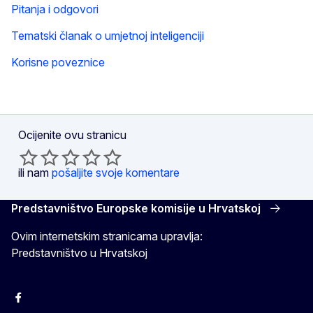
Pitanja i odgovori
Tematski članak o umjetnoj inteligenciji
Korisne poveznice
Ocijenite ovu stranicu
ili nam
pošaljite svoje komentare
Predstavništvo Europske komisije u Hrvatskoj
Ovim internetskim stranicama upravlja:
Predstavništvo u Hrvatskoj
Facebook
Instagram
Twitter
YouTube