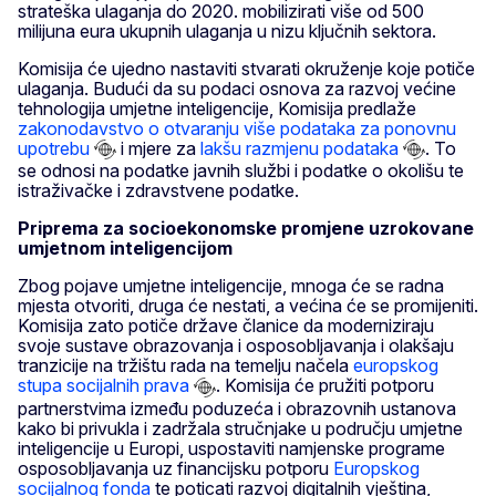
strateška ulaganja do 2020. mobilizirati više od 500
milijuna eura ukupnih ulaganja u nizu ključnih sektora.
Komisija će ujedno nastaviti stvarati okruženje koje potiče
ulaganja. Budući da su podaci osnova za razvoj većine
tehnologija umjetne inteligencije, Komisija predlaže
zakonodavstvo o otvaranju više podataka za ponovnu
upotrebu
i mjere za
lakšu razmjenu podataka
. To
se odnosi na podatke javnih službi i podatke o okolišu te
istraživačke i zdravstvene podatke.
Priprema za socioekonomske promjene uzrokovane
umjetnom inteligencijom
Zbog pojave umjetne inteligencije, mnoga će se radna
mjesta otvoriti, druga će nestati, a većina će se promijeniti.
Komisija zato potiče države članice da moderniziraju
svoje sustave obrazovanja i osposobljavanja i olakšaju
tranzicije na tržištu rada na temelju načela
europskog
stupa socijalnih prava
. Komisija će pružiti potporu
partnerstvima između poduzeća i obrazovnih ustanova
kako bi privukla i zadržala stručnjake u području umjetne
inteligencije u Europi, uspostaviti namjenske programe
osposobljavanja uz financijsku potporu
Europskog
socijalnog fonda
te poticati razvoj digitalnih vještina,