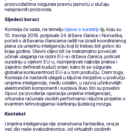
proizvođačima osigurala pravnu jasnoću u slučaju
neispravnih proizvoda.
Sljedeći koraci
Komisija će sada, na temelju
izjave o suradnji
koju su
10. travnja 2018. potpisale 24 države članice i Norveška,
početi s državama članicama raditi na izradi koordiniranog
plana za umjetnu inteligenciju koji bi trebao biti gotov do
kraja godine. Glavni ciljevi bit će maksimalno povećati
učinak ulaganja na razini EU-a i država članica, poticati
suradnju u cijelom EU-u, razmjenjivati najbolje prakse i
zajedno definirati budući smjer, kako bi se osigurala
globalna konkurentnost EU-a u tom području. Osim toga,
Komisija će nastaviti ulagati u ključne inicijative u području
umjetne inteligencije, među ostalim, u razvoj učinkovitijih
elektroničkih komponenti i sustava (kao što su posebni
čipovi za izvođenje operacija umjetne inteligencije),
vrhunska računala visokih performansi i ključne projekte o
kvantnim tehnologijama i kartiranju ljudskog mozga.
Kontekst
Umjetna inteligencija nije znanstvena fantastika, ona je
već dio naše svakodnevnice, od virtualnih osobnih