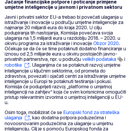
Jačanje financijske potpore i poticanje primjene
umjetne inteligencije u javnom i privatnom sektoru
Javni i privatni sektor EU-a trebao bi povećati ulaganja u
istraživanje i inovacije u području umjetne inteligencije za
najmanje 20 milijardi eura do kraja 2020. U cilju
podupiranja tih nastojanja, Komisija povećava svoja
ulaganja na 1,5 milijardi eura u razdoblju 2018. – 2020. u
okviru programa za istraživanje i inovacije
Obzor 2020
.
Očekuje se da će se time potaknuti dodatno financiranje u
iznosu od 2,5 milijarde eura u okviru postojećih javno-
privatnih partnerstva, npr. u području
velikih podataka
i
robotike
. Ulaganjima će se potaknuti razvoj umjetne
inteligencije u ključnim sektorima, od prometa do
zdravstva, povezati i ojačati centri za istraživanje umjetne
inteligencije u Europi te potaknuti testiranja i pokusi.
Komisija će poduprijeti razvoj „platforme o umjetnoj
inteligenciji na zahtjev” koja će svim korisnicima omogućiti
pristup relevantnim izvorima o umjetnoj inteligenciji u EU-
u.
Osim toga, mobilizirat će se
Europski fond za strateška
ulaganja
, kao dodatna potpora poduzećima i
novoosnovanim poduzećima za ulaganje u umjetnu
inteligenciju. Cilj je s pomoću Europskog fonda za