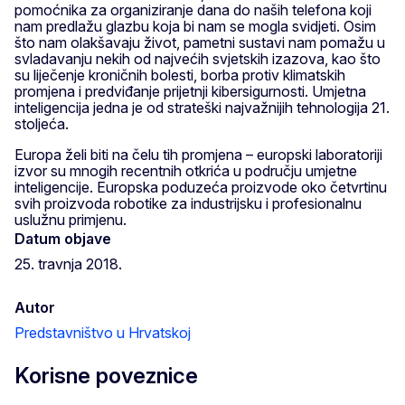
pomoćnika za organiziranje dana do naših telefona koji
nam predlažu glazbu koja bi nam se mogla svidjeti. Osim
što nam olakšavaju život, pametni sustavi nam pomažu u
svladavanju nekih od najvećih svjetskih izazova, kao što
su liječenje kroničnih bolesti, borba protiv klimatskih
promjena i predviđanje prijetnji kibersigurnosti. Umjetna
inteligencija jedna je od strateški najvažnijih tehnologija 21.
stoljeća.
Europa želi biti na čelu tih promjena – europski laboratoriji
izvor su mnogih recentnih otkrića u području umjetne
inteligencije. Europska poduzeća proizvode oko četvrtinu
svih proizvoda robotike za industrijsku i profesionalnu
uslužnu primjenu.
Datum objave
25. travnja 2018.
Autor
Predstavništvo u Hrvatskoj
Korisne poveznice