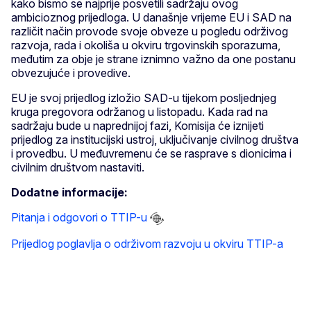
kako bismo se najprije posvetili sadržaju ovog
ambicioznog prijedloga. U današnje vrijeme EU i SAD na
različit način provode svoje obveze u pogledu održivog
razvoja, rada i okoliša u okviru trgovinskih sporazuma,
međutim za obje je strane iznimno važno da one postanu
obvezujuće i provedive.
EU je svoj prijedlog izložio SAD-u tijekom posljednjeg
kruga pregovora održanog u listopadu. Kada rad na
sadržaju bude u naprednijoj fazi, Komisija će iznijeti
prijedlog za institucijski ustroj, uključivanje civilnog društva
i provedbu. U međuvremenu će se rasprave s dionicima i
civilnim društvom nastaviti.
Dodatne informacije:
Pitanja i odgovori o TTIP-u
Prijedlog poglavlja o održivom razvoju u okviru TTIP-a