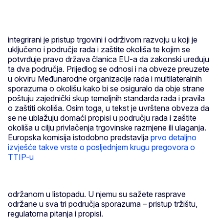
integrirani je pristup trgovini i održivom razvoju u koji je
uključeno i područje rada i zaštite okoliša te kojim se
potvrđuje pravo država članica EU-a da zakonski uređuju
ta dva područja. Prijedlog se odnosi i na obveze preuzete
u okviru Međunarodne organizacije rada i multilateralnih
sporazuma o okolišu kako bi se osiguralo da obje strane
poštuju zajednički skup temeljnih standarda rada i pravila
o zaštiti okoliša. Osim toga, u tekst je uvrštena obveza da
se ne ublažuju domaći propisi u području rada i zaštite
okoliša u cilju privlačenja trgovinske razmjene ili ulaganja.
Europska komisija istodobno predstavlja
prvo detaljno
izvješće takve vrste o posljednjem krugu pregovora o
TTIP-u
održanom u listopadu. U njemu su sažete rasprave
održane u sva tri područja sporazuma – pristup tržištu,
regulatorna pitanja i propisi.