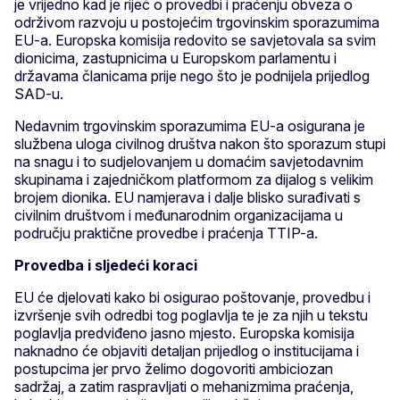
je vrijedno kad je riječ o provedbi i praćenju obveza o
održivom razvoju u postojećim trgovinskim sporazumima
EU-a. Europska komisija redovito se savjetovala sa svim
dionicima, zastupnicima u Europskom parlamentu i
državama članicama prije nego što je podnijela prijedlog
SAD-u.
Nedavnim trgovinskim sporazumima EU-a osigurana je
službena uloga civilnog društva nakon što sporazum stupi
na snagu i to sudjelovanjem u domaćim savjetodavnim
skupinama i zajedničkom platformom za dijalog s velikim
brojem dionika. EU namjerava i dalje blisko surađivati s
civilnim društvom i međunarodnim organizacijama u
području praktične provedbe i praćenja TTIP-a.
Provedba i sljedeći koraci
EU će djelovati kako bi osigurao poštovanje, provedbu i
izvršenje svih odredbi tog poglavlja te je za njih u tekstu
poglavlja predviđeno jasno mjesto. Europska komisija
naknadno će objaviti detaljan prijedlog o institucijama i
postupcima jer prvo želimo dogovoriti ambiciozan
sadržaj, a zatim raspravljati o mehanizmima praćenja,