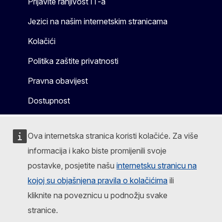
Prijavite ranjivost IT-a
Jezici na našim internetskim stranicama
Kolačići
Politika zaštite privatnosti
Pravna obavijest
Dostupnost
Ova internetska stranica koristi kolačiće. Za više
informacija i kako biste promijenili svoje
postavke, posjetite našu
internetsku stranicu na
kojoj su objašnjena pravila o kolačićima
ili
kliknite na poveznicu u podnožju svake
stranice.