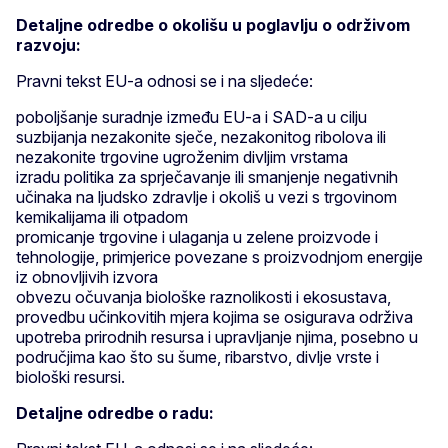
Detaljne odredbe o okolišu u poglavlju o održivom
razvoju:
Pravni tekst EU-a odnosi se i na sljedeće:
poboljšanje suradnje između EU-a i SAD-a u cilju
suzbijanja nezakonite sječe, nezakonitog ribolova ili
nezakonite trgovine ugroženim divljim vrstama
izradu politika za sprječavanje ili smanjenje negativnih
učinaka na ljudsko zdravlje i okoliš u vezi s trgovinom
kemikalijama ili otpadom
promicanje trgovine i ulaganja u zelene proizvode i
tehnologije, primjerice povezane s proizvodnjom energije
iz obnovljivih izvora
obvezu očuvanja biološke raznolikosti i ekosustava,
provedbu učinkovitih mjera kojima se osigurava održiva
upotreba prirodnih resursa i upravljanje njima, posebno u
područjima kao što su šume, ribarstvo, divlje vrste i
biološki resursi.
Detaljne odredbe o radu: