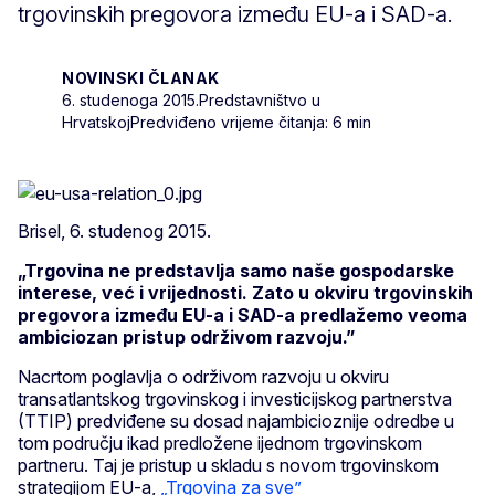
trgovinskih pregovora između EU-a i SAD-a.
NOVINSKI ČLANAK
6. studenoga 2015.
Predstavništvo u
Hrvatskoj
Predviđeno vrijeme čitanja: 6 min
Brisel, 6. studenog 2015.
„Trgovina ne predstavlja samo naše gospodarske
interese, već i vrijednosti. Zato u okviru trgovinskih
pregovora između EU-a i SAD-a predlažemo veoma
ambiciozan pristup održivom razvoju.”
Nacrtom poglavlja o održivom razvoju u okviru
transatlantskog trgovinskog i investicijskog partnerstva
(TTIP) predviđene su dosad najambicioznije odredbe u
tom području ikad predložene ijednom trgovinskom
partneru. Taj je pristup u skladu s novom trgovinskom
strategijom EU-a,
„Trgovina za sve”