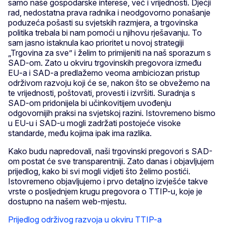
samo naše gospodarske interese, već i vrijednosti. Dječji
rad, nedostatna prava radnika i neodgovorno ponašanje
poduzeća pošasti su svjetskih razmjera, a trgovinska
politika trebala bi nam pomoći u njihovu rješavanju. To
sam jasno istaknula kao prioritet u novoj strategiji
„Trgovina za sve” i želim to primijeniti na naš sporazum s
SAD-om. Zato u okviru trgovinskih pregovora između
EU-a i SAD-a predlažemo veoma ambiciozan pristup
održivom razvoju koji će se, nakon što se obvežemo na
te vrijednosti, poštovati, provesti i izvršiti. Suradnja s
SAD-om pridonijela bi učinkovitijem uvođenju
odgovornijih praksi na svjetskoj razini. Istovremeno bismo
u EU-u i SAD-u mogli zadržati postojeće visoke
standarde, među kojima ipak ima razlika.
Kako budu napredovali, naši trgovinski pregovori s SAD-
om postat će sve transparentniji. Zato danas i objavljujem
prijedlog, kako bi svi mogli vidjeti što želimo postići.
Istovremeno objavljujemo i prvo detaljno izvješće takve
vrste o posljednjem krugu pregovora o TTIP-u, koje je
dostupno na našem web-mjestu.
Prijedlog održivog razvoja u okviru TTIP-a