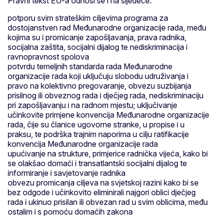
Pravni tekst EU-a odnosi se i na sljedeće:
potporu svim strateškim ciljevima programa za
dostojanstven rad Međunarodne organizacije rada, među
kojima su i promicanje zapošljavanja, prava radnika,
socijalna zaštita, socijalni dijalog te nediskriminacija i
ravnopravnost spolova
potvrdu temeljnih standarda rada Međunarodne
organizacije rada koji uključuju slobodu udruživanja i
pravo na kolektivno pregovaranje, obvezu suzbijanja
prisilnog ili obveznog rada i dječjeg rada, nediskriminaciju
pri zapošljavanju i na radnom mjestu; uključivanje
učinkovite primjene konvencija Međunarodne organizacije
rada, čije su članice ugovorne stranke, u propise i u
praksu, te podrška trajnim naporima u cilju ratifikacije
konvencija Međunarodne organizacije rada
upućivanje na strukture, primjerice radnička vijeća, kako bi
se olakšao domaći i transatlantski socijalni dijalog te
informiranje i savjetovanje radnika
obvezu promicanja ciljeva na svjetskoj razini kako bi se
bez odgode i učinkovito eliminirali najgori oblici dječjeg
rada i ukinuo prisilan ili obvezan rad u svim oblicima, među
ostalim i s pomoću domaćih zakona