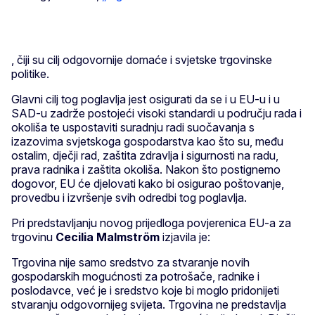
, čiji su cilj odgovornije domaće i svjetske trgovinske
politike.
Glavni cilj tog poglavlja jest osigurati da se i u EU-u i u
SAD-u zadrže postojeći visoki standardi u području rada i
okoliša te uspostaviti suradnju radi suočavanja s
izazovima svjetskoga gospodarstva kao što su, među
ostalim, dječji rad, zaštita zdravlja i sigurnosti na radu,
prava radnika i zaštita okoliša. Nakon što postignemo
dogovor, EU će djelovati kako bi osigurao poštovanje,
provedbu i izvršenje svih odredbi tog poglavlja.
Pri predstavljanju novog prijedloga povjerenica EU-a za
trgovinu
Cecilia Malmström
izjavila je:
Trgovina nije samo sredstvo za stvaranje novih
gospodarskih mogućnosti za potrošače, radnike i
poslodavce, već je i sredstvo koje bi moglo pridonijeti
stvaranju odgovornijeg svijeta. Trgovina ne predstavlja