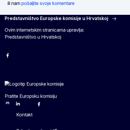
ili nam
pošaljite svoje komentare
Predstavništvo Europske komisije u Hrvatskoj
Ovim internetskim stranicama upravlja:
Predstavništvo u Hrvatskoj
Facebook
Instagram
Twitter
YouTube
Pratite Europsku komisiju
Mastodon
LinkedIn
Bluesky
Facebook
Youtube
Other
Kontakt