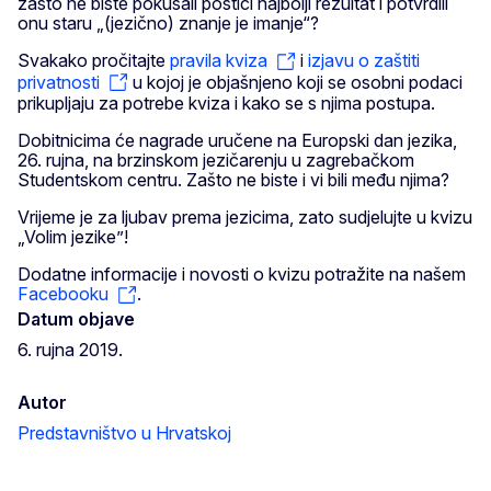
zašto ne biste pokušali postići najbolji rezultat i potvrdili
onu staru „(jezično) znanje je imanje“?
Svakako pročitajte
pravila kviza
i
izjavu o zaštiti
privatnosti
u kojoj je objašnjeno koji se osobni podaci
prikupljaju za potrebe kviza i kako se s njima postupa.
Dobitnicima će nagrade uručene na Europski dan jezika,
26. rujna, na brzinskom jezičarenju u zagrebačkom
Studentskom centru. Zašto ne biste i vi bili među njima?
Vrijeme je za ljubav prema jezicima, zato sudjelujte u kvizu
„Volim jezike”!
Dodatne informacije i novosti o kvizu potražite na našem
Facebooku
.
Datum objave
6. rujna 2019.
Autor
Predstavništvo u Hrvatskoj