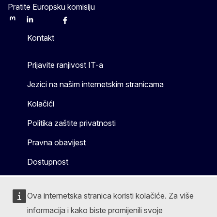
Pratite Europsku komisiju
Mastodon
LinkedIn
Bluesky
Facebook
Youtube
Other
Kontakt
Prijavite ranjivost IT-a
Jezici na našim internetskim stranicama
Kolačići
Politika zaštite privatnosti
Pravna obavijest
Dostupnost
Ova internetska stranica koristi kolačiće. Za više
informacija i kako biste promijenili svoje