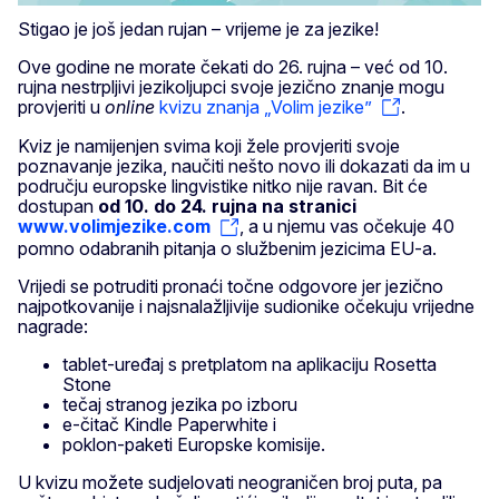
Stigao je još jedan rujan – vrijeme je za jezike!
Ove godine ne morate čekati do 26. rujna – već od 10.
rujna nestrpljivi jezikoljupci svoje jezično znanje mogu
provjeriti u
online
kvizu znanja „Volim jezike”
.
Kviz je namijenjen svima koji žele provjeriti svoje
poznavanje jezika, naučiti nešto novo ili dokazati da im u
području europske lingvistike nitko nije ravan. Bit će
dostupan
od 10. do 24. rujna na stranici
www.volimjezike.com
, a u njemu vas očekuje 40
pomno odabranih pitanja o službenim jezicima EU-a.
Vrijedi se potruditi pronaći točne odgovore jer jezično
najpotkovanije i najsnalažljivije sudionike očekuju vrijedne
nagrade:
tablet-uređaj s pretplatom na aplikaciju Rosetta
Stone
tečaj stranog jezika po izboru
e-čitač Kindle Paperwhite i
poklon-paketi Europske komisije.
U kvizu možete sudjelovati neograničen broj puta, pa