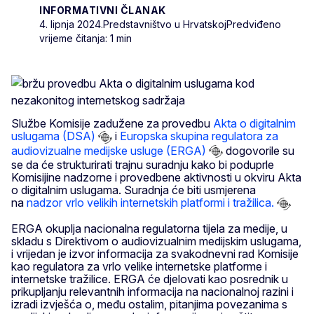
INFORMATIVNI ČLANAK
4. lipnja 2024.
Predstavništvo u Hrvatskoj
Predviđeno
vrijeme čitanja: 1 min
Službe Komisije zadužene za provedbu
Akta o digitalnim
uslugama (DSA)
i
Europska skupina regulatora za
audiovizualne medijske usluge (ERGA)
dogovorile su
se da će strukturirati trajnu suradnju kako bi poduprle
Komisijine nadzorne i provedbene aktivnosti u okviru Akta
o digitalnim uslugama. Suradnja će biti usmjerena
na
nadzor vrlo velikih internetskih platformi i tražilica.
ERGA okuplja nacionalna regulatorna tijela za medije, u
skladu s Direktivom o audiovizualnim medijskim uslugama,
i vrijedan je izvor informacija za svakodnevni rad Komisije
kao regulatora za vrlo velike internetske platforme i
internetske tražilice. ERGA će djelovati kao posrednik u
prikupljanju relevantnih informacija na nacionalnoj razini i
izradi izvješća o, među ostalim, pitanjima povezanima s