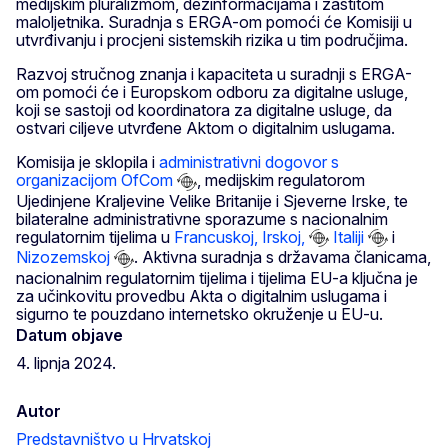
medijskim pluralizmom, dezinformacijama i zaštitom
maloljetnika. Suradnja s ERGA-om pomoći će Komisiji u
utvrđivanju i procjeni sistemskih rizika u tim područjima.
Razvoj stručnog znanja i kapaciteta u suradnji s ERGA-
om pomoći će i Europskom odboru za digitalne usluge,
koji se sastoji od koordinatora za digitalne usluge, da
ostvari ciljeve utvrđene Aktom o digitalnim uslugama.
Komisija je sklopila i
administrativni dogovor s
organizacijom OfCom
, medijskim regulatorom
Ujedinjene Kraljevine Velike Britanije i Sjeverne Irske, te
bilateralne administrativne sporazume s nacionalnim
regulatornim tijelima u
Francuskoj, Irskoj,
Italiji
i
Nizozemskoj
. Aktivna suradnja s državama članicama,
nacionalnim regulatornim tijelima i tijelima EU-a ključna je
za učinkovitu provedbu Akta o digitalnim uslugama i
sigurno te pouzdano internetsko okruženje u EU-u.
Datum objave
4. lipnja 2024.
Autor
Predstavništvo u Hrvatskoj