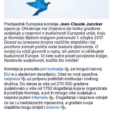
Predsjednik Europske komisije J
ean-Claude Juncker
izjavio je:
Ohrabruje me činjenica da toliko građana
sudjeluje u raspravi o budućnosti Europske unije, koju
je Komisija Bijelom knjigom pokrenula 1. ožujka 2017.
Dosad su iznesena brojna različita stajališta i taj
pozitivni zamah potiče naše buduće djelovanje. O
svojoj ću viziji govoriti u rujnu, ali ustvari vi oblikujete
budućnost Europe. Vi ćete sutra pisati povijesne knjige.
Nastavite sudjelovati, kažite što mislite!
Komisija je ponudila
pet scenarija
za mogući razvoj
EU-a u sljedećem desetljeću. Otad se vodi opsežna
rasprava
uz potporu političkih institucija i civilnog
društva. Do danas je više od 270 000 građana
sudjelovalo u više od 1750 događanja koja je organizirala
ili podržala Komisija, a još ih mnogo više sudjeluje u
raspravi putem
interneta
. Događanja i rasprave odvijat
će se i u nadolazećim mjesecima, a građani svoja
stajališta mogu iznijeti i
izravno
.