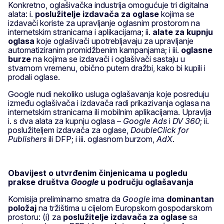
Konkretno, oglašivačka industrija omogućuje tri digitalna
alata: i.
poslužitelje izdavača za oglase
kojima se
izdavači koriste za upravljanje oglasnim prostorom na
internetskim stranicama i aplikacijama; ii.
alate za kupnju
oglasa
koje oglašivači upotrebljavaju za upravljanje
automatiziranim promidžbenim kampanjama; i iii.
oglasne
burze
na kojima se izdavači i oglašivači sastaju u
stvarnom vremenu, obično putem dražbi, kako bi kupili i
prodali oglase.
Google nudi nekoliko usluga oglašavanja koje posreduju
između oglašivača i izdavača radi prikazivanja oglasa na
internetskim stranicama ili mobilnim aplikacijama. Upravlja
i. s dva alata za kupnju oglasa –
Google Ads
i
DV 360
; ii.
poslužiteljem izdavača za oglase,
DoubleClick for
Publishers
ili DFP; i iii. oglasnom burzom,
AdX
.
Obavijest o utvrđenim činjenicama u pogledu
prakse društva
Google
u području oglašavanja
Komisija preliminarno smatra da
Google
ima
dominantan
položaj
na tržištima u cijelom Europskom gospodarskom
prostoru: (i) za
poslužitelje izdavača za oglase
sa