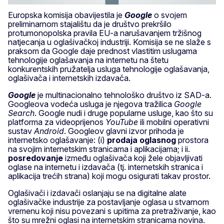
Europska komisija obavijestila je
Google
o svojem
preliminarnom stajalištu da je društvo prekršilo
protumonopolska pravila EU-a narušavanjem tržišnog
natjecanja u oglašivačkoj industriji. Komisija se ne slaže s
praksom da Google daje prednost vlastitim uslugama
tehnologije oglašavanja na internetu na štetu
konkurentskih pružatelja usluga tehnologije oglašavanja,
oglašivača i internetskih izdavača.
Google
je multinacionalno tehnološko društvo iz SAD-a.
Googleova vodeća usluga je njegova tražilica
Google
Search
. Google nudi i druge popularne usluge, kao što su
platforma za videoprijenos
YouTube
ili mobilni operativni
sustav
Android
. Googleov glavni izvor prihoda je
internetsko oglašavanje: (i)
prodaja oglasnog
prostora
na svojim internetskim stranicama i aplikacijama; i ii.
posredovanje
između oglašivača koji žele objavljivati
oglase na internetu i izdavača (tj. internetskih stranica i
aplikacija trećih strana) koji mogu osigurati takav prostor.
Oglašivači i izdavači oslanjaju se na digitalne alate
oglašivačke industrije za postavljanje oglasa u stvarnom
vremenu koji nisu povezani s upitima za pretraživanje, kao
što su mrežni oglasi na internetskim stranicama novina.