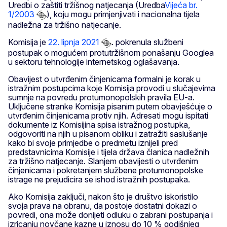
Uredbi o zaštiti tržišnog natjecanja (Uredba
Vijeća br.
1/2003
), koju mogu primjenjivati i nacionalna tijela
nadležna za tržišno natjecanje.
Komisija je
22. lipnja 2021
. pokrenula službeni
postupak o mogućem protutržišnom ponašanju Googlea
u sektoru tehnologije internetskog oglašavanja.
Obavijest o utvrđenim činjenicama formalni je korak u
istražnim postupcima koje Komisija provodi u slučajevima
sumnje na povredu protumonopolskih pravila EU-a.
Uključene stranke Komisija pisanim putem obavješćuje o
utvrđenim činjenicama protiv njih. Adresati mogu ispitati
dokumente iz Komisijina spisa istražnog postupka,
odgovoriti na njih u pisanom obliku i zatražiti saslušanje
kako bi svoje primjedbe o predmetu iznijeli pred
predstavnicima Komisije i tijela država članica nadležnih
za tržišno natjecanje. Slanjem obavijesti o utvrđenim
činjenicama i pokretanjem službene protumonopolske
istrage ne prejudicira se ishod istražnih postupaka.
Ako Komisija zaključi, nakon što je društvo iskoristilo
svoja prava na obranu, da postoje dostatni dokazi o
povredi, ona može donijeti odluku o zabrani postupanja i
izricanju novčane kazne u iznosu do 10 % godišnjeg