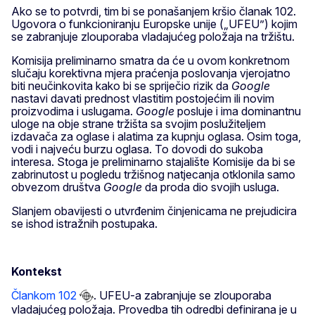
Ako se to potvrdi, tim bi se ponašanjem kršio članak 102.
Ugovora o funkcioniranju Europske unije („UFEU”) kojim
se zabranjuje zlouporaba vladajućeg položaja na tržištu.
Komisija preliminarno smatra da će u ovom konkretnom
slučaju korektivna mjera praćenja poslovanja vjerojatno
biti neučinkovita kako bi se spriječio rizik da
Google
nastavi davati prednost vlastitim postojećim ili novim
proizvodima i uslugama.
Google
posluje i ima dominantnu
uloge na obje strane tržišta sa svojim poslužiteljem
izdavača za oglase i alatima za kupnju oglasa. Osim toga,
vodi i najveću burzu oglasa. To dovodi do sukoba
interesa. Stoga je preliminarno stajalište Komisije da bi se
zabrinutost u pogledu tržišnog natjecanja otklonila samo
obvezom društva
Google
da proda dio svojih usluga.
Slanjem obavijesti o utvrđenim činjenicama ne prejudicira
se ishod istražnih postupaka.
Kontekst
Člankom 102
. UFEU-a zabranjuje se zlouporaba
vladajućeg položaja. Provedba tih odredbi definirana je u