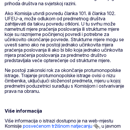
prihoda društva na svjetskoj razini.
Ako Komisija utvrdi povredu članka 101. ili članka 102.
UFEU-a, može odlukom od predmetnog društva
zahtijevati da takvu povredu otkloni. U tu svrhu može
nametnuti mjere praćenja poslovanja ili strukturne mjere
koje su razmjerne počinjenoj povredi i potrebne za
učinkovito okončanje povrede. Strukturne mjere mogu se
uvesti samo ako ne postoji jednako učinkovita mjera
praćenja poslovanja ili ako bi bilo koja jednako učinkovita
mjera praćenja poslovanja za predmetno društvo
predstavljala veće opterećenje od strukturne mjere.
Ne postoji zakonski rok za okončanje protumonopolske
istrage. Trajanje protumonopolske istrage ovisi o nizu
čimbenika, uključujući složenost predmeta, mjeru u kojoj
predmetni poduzetnici surađuju s Komisijom i ostvarivanje
prava na obranu.
Više informacija
Više informacija o istrazi dostupno je na web-mjestu
Komisije
posvećenom tržišnom natjecanju
,
u javnom