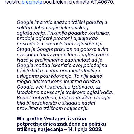
registru
predmeta
pod brojem predmeta AT.40670.
Google ima vrlo snažan tržišni položaj u
sektoru tehnologije internetskog
oglašavanja. Prikuplja podatke korisnika,
prodaje oglasni prostor i djeluje kao
posrednik u internetskom oglašavanju.
Stoga je Google prisutan na gotovo svim
razinama takozvanog lanca oglašavanja.
Naša je preliminarna zabrinutost da je
Google možda iskoristio svoj položaj na
tržištu kako bi dao prednost vlastitim
uslugama posredovanja. To nije samo
moglo naštetiti konkurentima društva
Google, već i interesima izdavača, uz
istodobno povećanje troškova oglašivača.
Bude li potvrđena, praksa društva Google
bila bi nezakonita u skladu s našim
pravilima o tržišnom natjecanju.
Margrethe Vestager, izvršna
potpredsjednica zadužena za politiku
tržišnog natjecanja – 14. lipnja 2023.