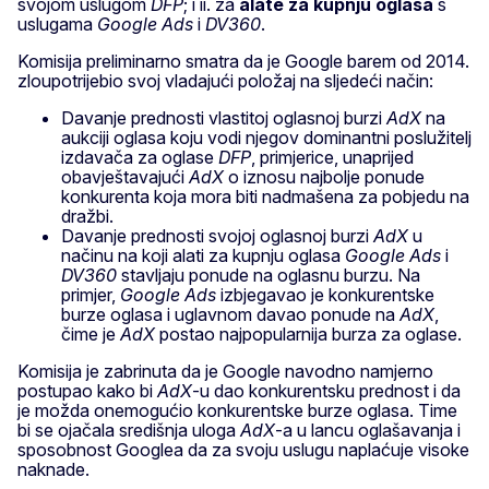
svojom uslugom
DFP
; i ii. za
alate za kupnju oglasa
s
uslugama
Google Ads
i
DV360
.
Komisija preliminarno smatra da je Google barem od 2014.
zloupotrijebio svoj vladajući položaj na sljedeći način:
Davanje prednosti vlastitoj oglasnoj burzi
AdX
na
aukciji oglasa koju vodi njegov dominantni poslužitelj
izdavača za oglase
DFP
, primjerice, unaprijed
obavještavajući
AdX
o iznosu najbolje ponude
konkurenta koja mora biti nadmašena za pobjedu na
dražbi.
Davanje prednosti svojoj oglasnoj burzi
AdX
u
načinu na koji alati za kupnju oglasa
Google
Ads
i
DV360
stavljaju ponude na oglasnu burzu. Na
primjer,
Google Ads
izbjegavao je konkurentske
burze oglasa i uglavnom davao ponude na
AdX
,
čime je
AdX
postao najpopularnija burza za oglase.
Komisija je zabrinuta da je Google navodno namjerno
postupao kako bi
AdX
-u dao konkurentsku prednost i da
je možda onemogućio konkurentske burze oglasa. Time
bi se ojačala središnja uloga
AdX
-a u lancu oglašavanja i
sposobnost Googlea da za svoju uslugu naplaćuje visoke
naknade.