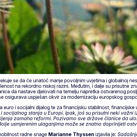
e se da će unatoč manje povoljnim uvjetima i globalnoj nesigur
enost na rekordno niskoj razini. Međutim, i dalje su prisutne z
nice da nastave djelovati na temelju napretka ostvarenog poslj
alje se osigurava uspješan okvir za modernizaciju europskog gosp
uro i socijalni dijalog te za financijsku stabilnost, financijske us
 socijalnog stanja u Europi. Ipak, još su prisutni neki važni
bljenja zamaha reformi. Pozivamo sve države članice da ul
Bolje usmjerenim ulaganjima može se znatno doprinijeti ostvar
i mobilnost radne snage
Marianne Thyssen
izjavila je:
Sadašnja