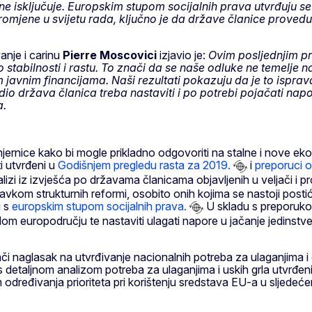
ne isključuje.
Europskim stupom socijalnih prava utvrđuju se
omjene u svijetu rada, ključno je da države članice provedu
anje i carinu
Pierre Moscovici
izjavio je:
Ovim posljednjim p
abilnosti i rastu. To znači da se naše odluke ne temelje na m
m javnim financijama. Naši rezultati pokazuju da je to isprav
 dio država članica treba nastaviti i po potrebi pojačati nap
a.
ice kako bi mogle prikladno odgovoriti na stalne i nove ekono
i utvrđeni u
Godišnjem pregledu rasta za 2019.
i
preporuci o
lizi iz izvješća po državama članicama objavljenih u veljači i p
om strukturnih reformi, osobito onih kojima se nastoji postići o
u s
europskim stupom socijalnih prava.
U skladu s preporukom
elom europodručju te nastaviti ulagati napore u jačanje jedinst
 naglasak na utvrđivanje nacionalnih potreba za ulaganjima i 
adu s detaljnom analizom potreba za ulaganjima i uskih grla utvr
jem određivanja prioriteta pri korištenju sredstava EU-a u slj