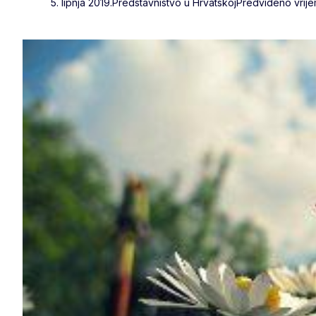
5. lipnja 2019.
Predstavništvo u Hrvatskoj
Predviđeno vrijem