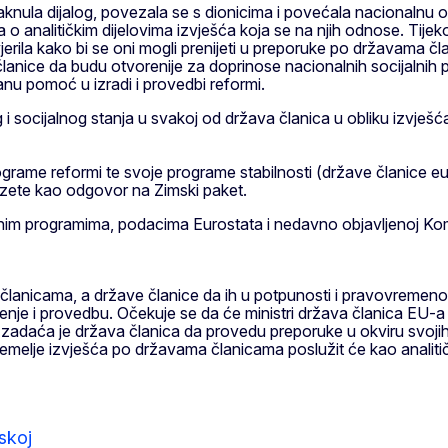
otaknula dijalog, povezala se s dionicima i povećala nacionalnu
analitičkim dijelovima izvješća koja se na njih odnose. Tijeko
rovjerila kako bi se oni mogli prenijeti u preporuke po državama
članice da budu otvorenije za doprinose nacionalnih socijalnih 
nu pomoć u izradi i provedbi reformi.
og i socijalnog stanja u svakoj od država članica u obliku izvj
rograme reformi te svoje programe stabilnosti (države članic
duzete kao odgovor na Zimski paket.
lnim programima, podacima Eurostata i nedavno objavljenoj Kom
lanicama, a države članice da ih u potpunosti i pravovremeno 
ćenje i provedbu. Očekuje se da će ministri država članica EU-
, zadaća je država članica da provedu preporuke u okviru svojih
emelje izvješća po državama članicama poslužit će kao analiti
skoj