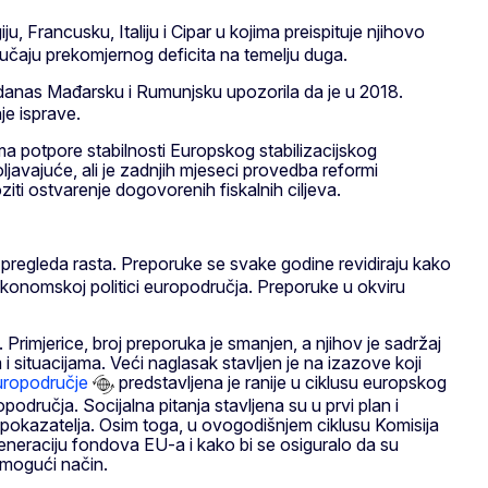
iju, Francusku, Italiju i Cipar u kojima preispituje njihovo
slučaju prekomjernog deficita na temelju duga.
e danas Mađarsku i Rumunjsku upozorila da je u 2018.
e isprave.
 potpore stabilnosti Europskog stabilizacijskog
avajuće, ali je zadnjih mjeseci provedba reformi
ti ostvarenje dogovorenih fiskalnih ciljeva.
 pregleda rasta. Preporuke se svake godine revidiraju kako
konomskoj politici europodručja. Preporuke u okviru
 Primjerice, broj preporuka je smanjen, a njihov je sadržaj
 situacijama. Veći naglasak stavljen je na izazove koji
uropodručje
predstavljena je ranije u ciklusu europskog
učja. Socijalna pitanja stavljena su u prvi plan i
h pokazatelja. Osim toga, u ovogodišnjem ciklusu Komisija
eneraciju fondova EU-a i kako bi se osiguralo da su
i mogući način.