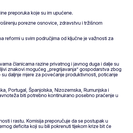
ćine preporuka koje su im upućene.
proširenju porezne osnovice, zdravstvu i tržišnom
a reformi u svim područjima od ključne je važnosti za
vama članicama razine privatnog i javnog duga i dalje su
jivi znakovi mogućeg „pregrijavanja” gospodarstva zbog
su daljnje mjere za povećanje produktivnosti, poticanje
rska, Portugal, Španjolska, Nizozemska, Rumunjska i
eravnoteža biti potrebno kontinuirano posebno praćenje u
osti i rastu. Komisija preporučuje da se postupak u
g deficita koji su bili pokrenuti tijekom krize bit će