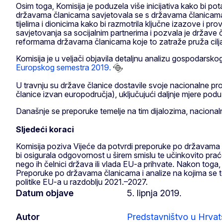
Osim toga, Komisija je poduzela više inicijativa kako bi p
državama članicama savjetovala se s državama članicama o 
tijelima i dionicima kako bi razmotrila ključne izazove i p
savjetovanja sa socijalnim partnerima i pozvala je države 
reformama državama članicama koje to zatraže pruža cilja
Komisija je u veljači objavila detaljnu analizu gospodarsk
Europskog semestra 2019.
U travnju su države članice dostavile svoje nacionalne p
članice izvan europodručja), uključujući daljnje mjere po
Današnje se preporuke temelje na tim dijalozima, naciona
Sljedeći koraci
Komisija poziva Vijeće da potvrdi preporuke po državama č
bi osigurala odgovornost u širem smislu te učinkovito pra
nego ih čelnici država ili vlada EU-a prihvate. Nakon toga
Preporuke po državama članicama i analize na kojima se t
politike EU-a u razdoblju 2021.–2027.
Datum objave
5. lipnja 2019.
Autor
Predstavništvo u Hrvat