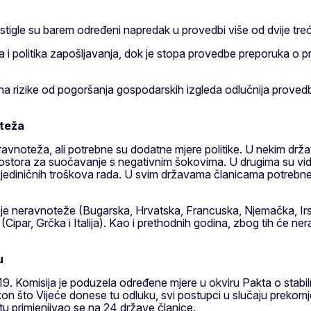
igle su barem određeni napredak u provedbi više od dvije tre
a i politika zapošljavanja, dok je stopa provedbe preporuka o 
a rizike od pogoršanja gospodarskih izgleda odlučnija provedb
oteža
vnoteža, ali potrebne su dodatne mjere politike. U nekim drža
stora za suočavanje s negativnim šokovima. U drugima su vidl
jediničnih troškova rada. U svim državama članicama potrebne 
ostoje neravnoteže (Bugarska, Hrvatska, Francuska, Njemačka, I
Cipar, Grčka i Italija). Kao i prethodnih godina, zbog tih će n
u
9. Komisija je poduzela određene mjere u okviru Pakta o stabiln
 što Vijeće donese tu odluku, svi postupci u slučaju prekomjerno
astu primjenjivao se na 24 države članice.