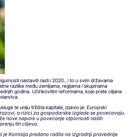
nosti nastaviti rasti i 2020., i to u svim državama
natne razlike među zemljama, regijama i skupinama
ednjih godina. Učinkovitim reformama, koje prate ciljane
odarstva.
luge te uniju tržišta kapitala, izjavio je:
Europski
 izazovi, a rizici za gospodarske izglede se povećavaju.
ože nove napore u povećanje otpornosti naših
enju tih ciljeva.
 je Komisija predano radila na izgradnji pravednije