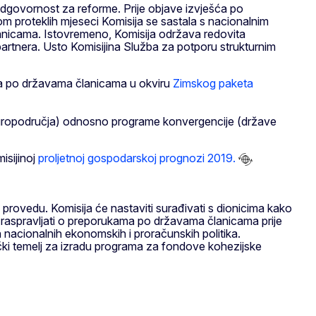
 odgovornost za reforme. Prije objave izvješća po
m proteklih mjeseci Komisija se sastala s nacionalnim
 članicama. Istovremeno, Komisija održava redovita
partnera. Usto Komisijina Služba za potporu strukturnim
ešća po državama članicama u okviru
Zimskog paketa
e europodručja) odnosno programe konvergencije (države
isijinoj
proljetnoj gospodarskoj prognozi 2019.
provedu. Komisija će nastaviti surađivati s dionicima kako
a raspravljati o preporukama po državama članicama prije
 nacionalnih ekonomskih i proračunskih politika.
čki temelj za izradu programa za fondove kohezijske