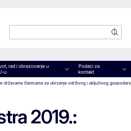
Pretraživanje
Pretraživ
vot, rad i obrazovanje u
Podaci za
U-u
kontakt
uke državama članicama za ubrzanje održivog i uključivog gospodars
tra 2019.: