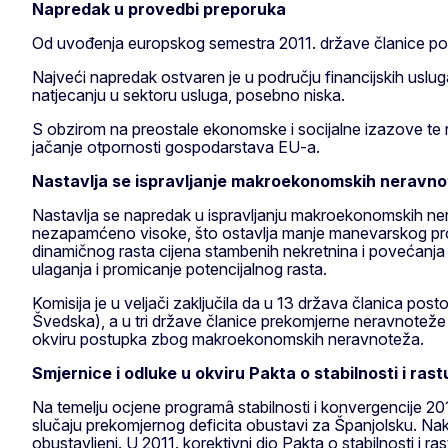
Napredak u provedbi preporuka
Od uvođenja europskog semestra 2011. države članice post
Najveći napredak ostvaren je u području financijskih uslug
natjecanju u sektoru usluga, posebno niska.
S obzirom na preostale ekonomske i socijalne izazove te n
jačanje otpornosti gospodarstava EU-a.
Nastavlja se ispravljanje makroekonomskih neravn
Nastavlja se napredak u ispravljanju makroekonomskih nera
nezapamćeno visoke, što ostavlja manje manevarskog pro
dinamičnog rasta cijena stambenih nekretnina i povećanja 
ulaganja i promicanje potencijalnog rasta.
Komisija je u veljači zaključila da u 13 država članica p
Švedska), a u tri države članice prekomjerne neravnoteže (
okviru postupka zbog makroekonomskih neravnoteža.
Smjernice i odluke u okviru Pakta o stabilnosti i rast
Na temelju ocjene programâ stabilnosti i konvergencije 201
slučaju prekomjernog deficita obustavi za Španjolsku. Nakon
obustavljeni. U 2011. korektivni dio Pakta o stabilnosti i r