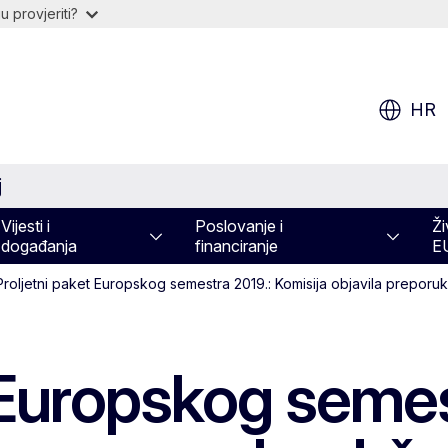
 provjeriti?
HR
j
Vijesti i
Poslovanje i
Ži
događanja
financiranje
E
Proljetni paket Europskog semestra 2019.: Komisija objavila prepor
 Europskog semes