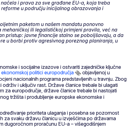
 načela i prava za sve građane EU-a, koja treba
 reforme u području inicijalnog obrazovanja i
roljetnim paketom u našem mandatu ponovno
ehaničkoj ili legalističkoj primjeni pravila, već na
an pristup: javne financije stalno se poboljšavaju, a da
ore u borbi protiv agresivnog poreznog planiranja, u
mske i socijalne izazove i ostvariti zajedničke ključne
 ekonomskoj politici europodručja
objavljenoj u
rocjeni nacionalnih programa predstavljenih u travnju. Zbog
drživ i uključiv rast. Države članice trebale bi ulagati
 za europodručje, države članice trebale bi nastojati
venog tržišta i produbljenje europske ekonomske i
određivanje prioriteta ulaganja i posebna se pozornost
đenih za svaku državu članicu u izvješćima po državama
edećem dugoročnom proračunu EU-a – višegodišnjem