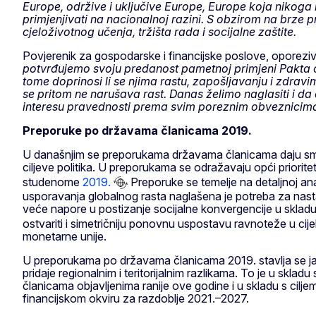
Europe, održive i uključive Europe, Europe koja nikoga 
primjenjivati na nacionalnoj razini.
S obzirom na brze pr
cjeloživotnog učenja, tržišta rada i socijalne zaštite.
Povjerenik za gospodarske i financijske poslove, oporeziv
potvrđujemo svoju predanost pametnoj primjeni Pakta o st
tome doprinosi li se njima rastu, zapošljavanju i zdravi
se pritom ne narušava rast. Danas želimo naglasiti i da
interesu pravednosti prema svim poreznim obveznicim
Preporuke po državama članicama 2019.
U današnjim se preporukama državama članicama daju smjern
ciljeve politika. U preporukama se odražavaju opći prioritet
studenome
2019.
Preporuke se temelje na detaljnoj ana
usporavanja globalnog rasta naglašena je potreba za nastavk
veće napore u postizanje socijalne konvergencije u sklad
ostvariti i simetričniju ponovnu uspostavu ravnoteže u cij
monetarne unije.
U preporukama po državama članicama 2019. stavlja se jači
pridaje regionalnim i teritorijalnim razlikama. To je u skl
članicama objavljenima ranije ove godine i u skladu s cil
financijskom okviru za razdoblje 2021.–2027.