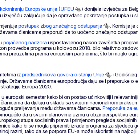
nkcioniranju Europske unije (UFEU
) donijela izvješća za Belg
 se u izvješću zaključuje da je opravdano pokretanje postupka u 
mjenjuje
postupak zbog značajnog odstupanja
. Komisija j
državama članicama preporuči da to uočeno značajno odstupanj
iru pojačanog nadzora
uspostavljenog nakon završetka programa
on provedbe programa u kolovozu 2018. bilo relativno zadovolj
ma preuzetima prema europskim partnerima, što bi moglo ugrozi
itetima iz
predsjednikova govora o stanju Unije
i Godišnjeg
ženje. Državama članicama europodručja daju se i preporuke o e
strategije Europa 2020.
europski semestar kako bi on postao učinkovitiji i relevantniji.
 članicama da djeluju u skladu sa svojom nacionalnom praksom i
i moguća prelijevanja među državama članicama.
Preporuka za e
gućilo da u svojim planovima uzmu u obzir perspektivu europodr
 europskog stupa socijalnih prava i primjenom pregleda socijalni
nice kako bi se mogla pripremiti izrada programa za sljedeću g
nalnoj razini, tako da se potpora EU-a može iskoristiti na najbolj