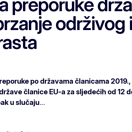
ila preporuke dr
rzanje održivog i
rasta
preporuke po državama članicama 2019., 
države članice EU-a za sljedećih od 12 d
pak u slučaju
...