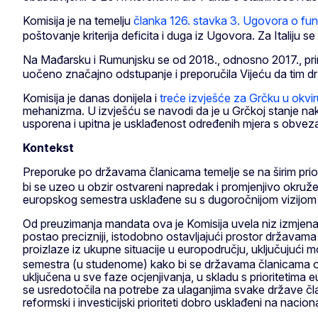
Komisija je na temelju
članka 126. stavka 3. Ugovora o fu
poštovanje kriterija deficita i duga iz Ugovora. Za Italiju
Na Mađarsku i Rumunjsku se od 2018., odnosno 2017., pri
uočeno značajno odstupanje i preporučila Vijeću da tim 
Komisija je danas donijela i
treće izvješće za Grčku u okv
mehanizma. U izvješću se navodi da je u Grčkoj stanje nak
usporena i upitna je usklađenost određenih mjera s obveza
Kontekst
Preporuke po državama članicama temelje se na širim prior
bi se uzeo u obzir ostvareni napredak i promjenjivo okru
europskog semestra usklađene su s dugoročnijom vizijom 
Od preuzimanja mandata ova je Komisija uvela niz izmjena u 
postao precizniji, istodobno ostavljajući prostor državama
proizlaze iz ukupne situacije u europodručju, uključujuć
semestra (u studenome) kako bi se državama članicama omo
uključena u sve faze ocjenjivanja, u skladu s prioritetima
se usredotočila na potrebe za ulaganjima svake države čla
reformski i investicijski prioriteti dobro usklađeni na nacio