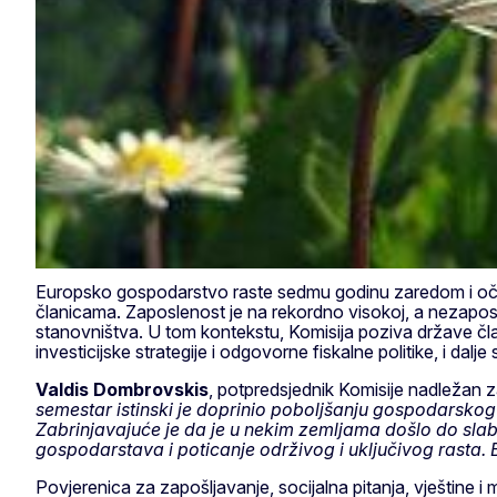
Europsko gospodarstvo raste sedmu godinu zaredom i očekuj
članicama. Zaposlenost je na rekordno visokoj, a nezaposl
stanovništva. U tom kontekstu, Komisija poziva države čla
investicijske strategije i odgovorne fiskalne politike, i d
Valdis Dombrovskis
, potpredsjednik Komisije nadležan za e
semestar istinski je doprinio poboljšanju gospodarskog i
Zabrinjavajuće je da je u nekim zemljama došlo do sla
gospodarstava i poticanje održivog i uključivog rasta. 
Povjerenica za zapošljavanje, socijalna pitanja, vještine 