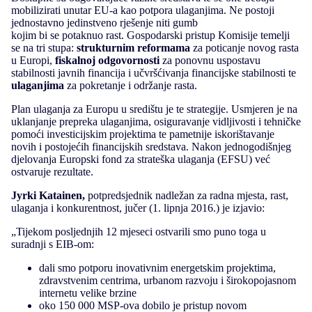
mobilizirati unutar EU-a kao potpora ulaganjima. Ne postoji
jednostavno jedinstveno rješenje niti gumb
kojim bi se potaknuo rast. Gospodarski pristup Komisije temelji
se na tri stupa:
strukturnim reformama
za poticanje novog rasta
u Europi,
fiskalnoj odgovornosti
za ponovnu uspostavu
stabilnosti javnih financija i učvršćivanja financijske stabilnosti te
ulaganjima
za pokretanje i održanje rasta.
Plan ulaganja za Europu u središtu je te strategije. Usmjeren je na
uklanjanje prepreka ulaganjima, osiguravanje vidljivosti i tehničke
pomoći investicijskim projektima te pametnije iskorištavanje
novih i postojećih financijskih sredstava. Nakon jednogodišnjeg
djelovanja Europski fond za strateška ulaganja (EFSU) već
ostvaruje rezultate.
Jyrki Katainen,
potpredsjednik nadležan za radna mjesta, rast,
ulaganja i konkurentnost, jučer (1. lipnja 2016.) je izjavio:
„Tijekom posljednjih 12 mjeseci ostvarili smo puno toga u
suradnji s EIB-om:
dali smo potporu inovativnim energetskim projektima,
zdravstvenim centrima, urbanom razvoju i širokopojasnom
internetu velike brzine
oko 150 000 MSP-ova dobilo je pristup novom