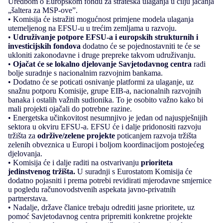
Uredbom o Europskom fondu za strateška ulaganja u cilju jačanja
„šaltera za MSP-ove”.
• Komisija će istražiti mogućnost primjene modela ulaganja
utemeljenog na EFSU-u u trećim zemljama u razvoju.
•
Udruživanje potpore EFSU-a i europskih strukturnih i
investicijskih fondova
dodatno će se pojednostavniti te će se
ukloniti zakonodavne i druge prepreke takvom udruživanju.
•
Ojačat će se lokalno djelovanje Savjetodavnog centra
radi
bolje suradnje s nacionalnim razvojnim bankama.
• Dodatno će se poticati osnivanje platformi za ulaganje, uz
snažnu potporu Komisije, grupe EIB-a, nacionalnih razvojnih
banaka i ostalih važnih sudionika. To je osobito važno kako bi
mali projekti ojačali do potrebne razine.
• Energetska učinkovitost nesumnjivo je jedan od najuspješnijih
sektora u okviru EFSU-a. EFSU će i dalje pridonositi razvoju
tržišta za
održive/zelene projekte
poticanjem razvoja tržišta
zelenih obveznica u Europi i boljom koordinacijom postojećeg
djelovanja.
• Komisija će i dalje raditi na ostvarivanju
prioriteta
jedinstvenog tržišta.
U suradnji s Eurostatom Komisija će
dodatno pojasniti i prema potrebi revidirati mjerodavne smjernice
u pogledu računovodstvenih aspekata javno-privatnih
partnerstava.
• Nadalje, države članice trebaju odrediti jasne prioritete, uz
pomoć Savjetodavnog centra pripremiti konkretne projekte