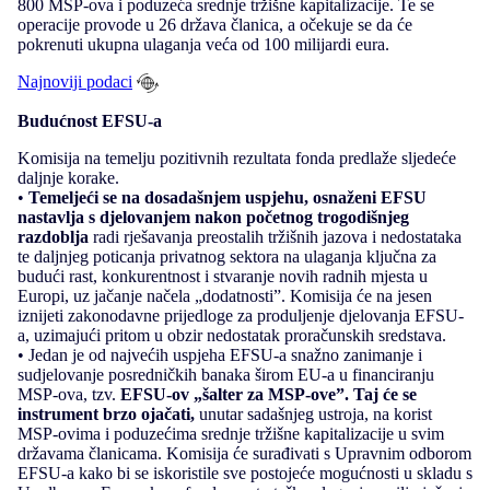
800 MSP-ova i poduzeća srednje tržišne kapitalizacije. Te se
operacije provode u 26 država članica, a očekuje se da će
pokrenuti ukupna ulaganja veća od 100 milijardi eura.
Najnoviji podaci
Budućnost EFSU-a
Komisija na temelju pozitivnih rezultata fonda predlaže sljedeće
daljnje korake.
•
Temeljeći se na dosadašnjem uspjehu, osnaženi EFSU
nastavlja s djelovanjem nakon početnog trogodišnjeg
razdoblja
radi rješavanja preostalih tržišnih jazova i nedostataka
te daljnjeg poticanja privatnog sektora na ulaganja ključna za
budući rast, konkurentnost i stvaranje novih radnih mjesta u
Europi, uz jačanje načela „dodatnosti”. Komisija će na jesen
iznijeti zakonodavne prijedloge za produljenje djelovanja EFSU-
a, uzimajući pritom u obzir nedostatak proračunskih sredstava.
• Jedan je od najvećih uspjeha EFSU-a snažno zanimanje i
sudjelovanje posredničkih banaka širom EU-a u financiranju
MSP-ova, tzv.
EFSU-ov „šalter za MSP-ove”. Taj će se
instrument brzo ojačati,
unutar sadašnjeg ustroja, na korist
MSP-ovima i poduzećima srednje tržišne kapitalizacije u svim
državama članicama. Komisija će surađivati s Upravnim odborom
EFSU-a kako bi se iskoristile sve postojeće mogućnosti u skladu s