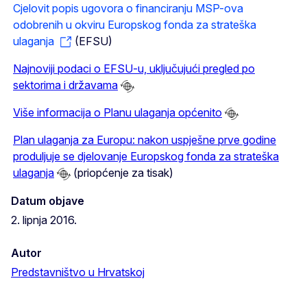
Cjelovit popis ugovora o financiranju MSP-ova
odobrenih u okviru Europskog fonda za strateška
ulaganja
(EFSU)
Najnoviji podaci o EFSU-u, uključujući pregled po
sektorima i državama
Više informacija o Planu ulaganja općenito
Plan ulaganja za Europu: nakon uspješne prve godine
produljuje se djelovanje Europskog fonda za strateška
ulaganja
(priopćenje za tisak)
Datum objave
2. lipnja 2016.
Autor
Predstavništvo u Hrvatskoj