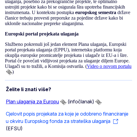
ulaganja, posebno za prekogranične projekte, te optimalno
ustrojiti projekte kako bi se osigurala šira upotreba financijskih
instrumenata. U kontekstu postupka
europskog semestra
države
članice trebaju provesti preporuke za pojedine države kako bi
uklonile nacionalne prepreke ulaganjima.
Europski portal projekata ulaganja
Službeno pokrenuli još jedan element Plana ulaganja, Europski
portal projekata ulaganja (EPPU), internetsku platformu koja
okuplja europske promicatelje projekata i ulagače iz EU-a i šire.
Portal će povećati vidljivost projekata za ulaganje diljem Europe.
Ulagači su to tražili, a Komisija ostvarila. (
Video o novom portalu
)
Želite li znati više?
Plan ulaganja za Europu
(infočlanak)
Cjelovit popis projekata za koje je odobreno financiranje
u okviru Europskog fonda za strateška ulaganja
(EFSU)