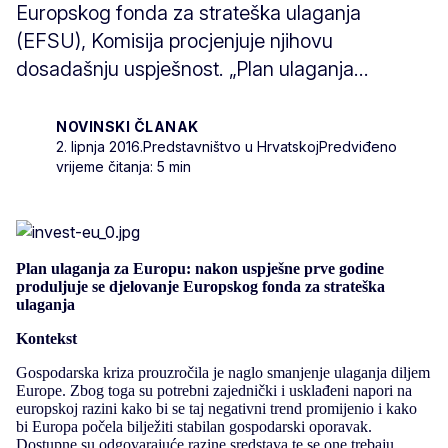
Europskog fonda za strateška ulaganja
(EFSU), Komisija procjenjuje njihovu
dosadašnju uspješnost. „Plan ulaganja...
NOVINSKI ČLANAK
2. lipnja 2016.
Predstavništvo u Hrvatskoj
Predviđeno
vrijeme čitanja: 5 min
Plan ulaganja za Europu: nakon uspješne prve godine
produljuje se djelovanje Europskog fonda za strateška
ulaganja
Kontekst
Gospodarska kriza prouzročila je naglo smanjenje ulaganja diljem
Europe. Zbog toga su potrebni zajednički i usklađeni napori na
europskoj razini kako bi se taj negativni trend promijenio i kako
bi Europa počela bilježiti stabilan gospodarski oporavak.
Dostupne su odgovarajuće razine sredstava te se one trebaju