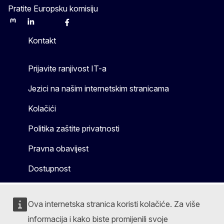
Pratite Europsku komisiju
Mastodon
LinkedIn
Bluesky
Facebook
Youtube
Other
Kontakt
Prijavite ranjivost IT-a
Jezici na našim internetskim stranicama
Kolačići
Politika zaštite privatnosti
Pravna obavijest
Dostupnost
Ova internetska stranica koristi kolačiće. Za više
informacija i kako biste promijenili svoje