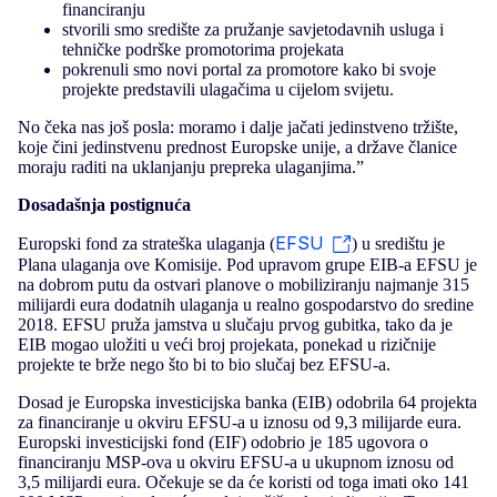
financiranju
stvorili smo središte za pružanje savjetodavnih usluga i
tehničke podrške promotorima projekata
pokrenuli smo novi portal za promotore kako bi svoje
projekte predstavili ulagačima u cijelom svijetu.
No čeka nas još posla: moramo i dalje jačati jedinstveno tržište,
koje čini jedinstvenu prednost Europske unije, a države članice
moraju raditi na uklanjanju prepreka ulaganjima.”
Dosadašnja postignuća
EFSU
Europski fond za strateška ulaganja (
) u središtu je
Plana ulaganja ove Komisije. Pod upravom grupe EIB-a EFSU je
na dobrom putu da ostvari planove o mobiliziranju najmanje 315
milijardi eura dodatnih ulaganja u realno gospodarstvo do sredine
2018. EFSU pruža jamstva u slučaju prvog gubitka, tako da je
EIB mogao uložiti u veći broj projekata, ponekad u rizičnije
projekte te brže nego što bi to bio slučaj bez EFSU-a.
Dosad je Europska investicijska banka (EIB) odobrila 64 projekta
za financiranje u okviru EFSU-a u iznosu od 9,3 milijarde eura.
Europski investicijski fond (EIF) odobrio je 185 ugovora o
financiranju MSP-ova u okviru EFSU-a u ukupnom iznosu od
3,5 milijardi eura. Očekuje se da će koristi od toga imati oko 141