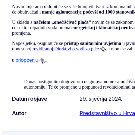
Novim mjerama uklonit će se više hranjivih tvari iz komunalnih ot
će obuhvaćati i
manje aglomeracije počevši od 1000 stanovni
U skladu s
načelom „onečišćivač plaća”
novim će se zakonom os
će sektor otpadnih voda prema
energetskoj i klimatskoj neutra
promjena.
Naposljetku, osigurat će se
pristup sanitarnim uvjetima
u javni
donesenoj
revidiranoj Direktivi o vodi za piće
, kojom se zaht
priopćenju
u
.
Danas postignutim dogovorom osiguravamo ne samo čišću vo
autonomiju. Te će promjene u potpunosti revolucionirati taj
Datum objave
29. siječnja 2024.
Autor
Predstavništvo u Hrva