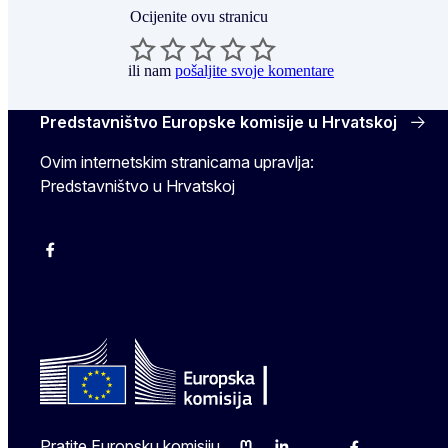
Ocijenite ovu stranicu
ili nam
pošaljite svoje komentare
Predstavništvo Europske komisije u Hrvatskoj
Ovim internetskim stranicama upravlja:
Predstavništvo u Hrvatskoj
Facebook
Instagram
Twitter
YouTube
Pratite Europsku komisiju