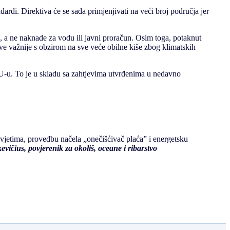
ardi. Direktiva će se sada primjenjivati na veći broj područja jer
, a ne naknade za vodu ili javni proračun. Osim toga, potaknut
sve važnije s obzirom na sve veće obilne kiše zbog klimatskih
EU-u. To je u skladu sa zahtjevima utvrđenima u nedavno
jetima, provedbu načela „onečišćivač plaća” i energetsku
evičius, povjerenik za okoliš, oceane i ribarstvo