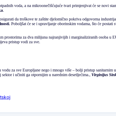
padnih voda, a na mikroonečišćujuće tvari primjenjivat će se novi stand
ka
.
igurati da troškove te zaštite djelomično pokriva odgovorna industrija
lnosti
. Poboljšat će se i upravljanje oborinskim vodama, što će postati 
m prostorima za dva milijuna najranjivijih i marginaliziranih osoba u 
ijeva pristup vodi za sve.
du za sve Europljane nego i mnogo više – bolji pristup sanitarnim uv
 sektor i učiniti ga otpornijim u narednim desetljećima.,
Virginijus Sink
tskoj