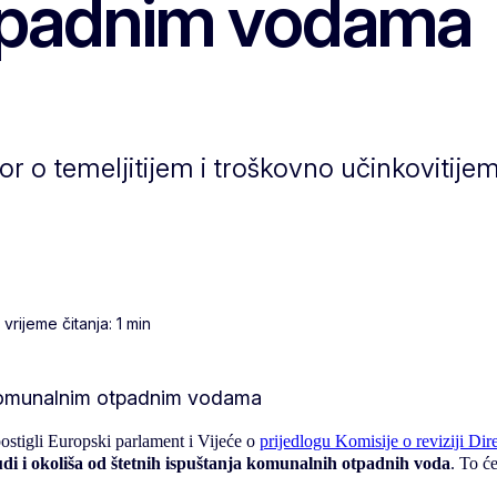
tpadnim vodama
r o temeljitijem i troškovno učinkovitije
rijeme čitanja: 1 min
ostigli Europski parlament i Vijeće o
prijedlogu Komisije o reviziji Di
ljudi i okoliša od štetnih ispuštanja komunalnih otpadnih voda
. To ć