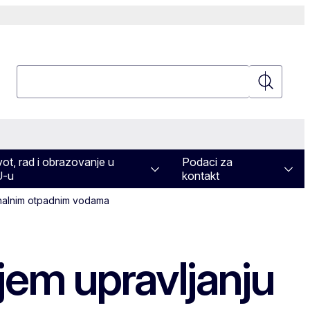
Pretraživanje
Pretraživa
vot, rad i obrazovanje u
Podaci za
U-u
kontakt
unalnim otpadnim vodama
jem upravljanju