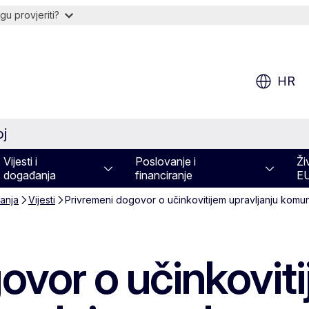
u provjeriti?
HR
oj
Vijesti i
Poslovanje i
Ži
događanja
financiranje
E
đanja
Vijesti
Privremeni dogovor o učinkovitijem upravljanju kom
ovor o učinkoviti