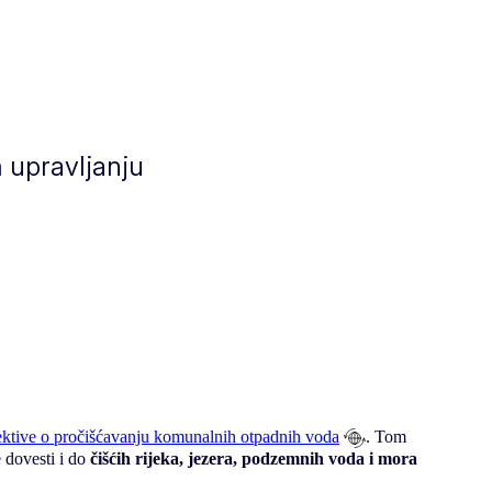
m upravljanju
rektive o pročišćavanju komunalnih otpadnih voda
. Tom
e dovesti i do
čišćih rijeka, jezera, podzemnih voda i mora