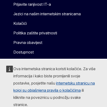
Prijavite ranjivost IT-a
Jezici na našim internetskim stranicama
Kolačići
Politika zaštite privatnosti
Pravna obavijest
Dostupnost
Ova internetska stranica koristi kolačiće. Za više
informacija i kako biste promijenili svoje
postavke, posjetite našu
internetsku stranicu na
kojoj su objašnjena pravila o kolačićima
ili
kliknite na poveznicu u podnožju svake
stranice.