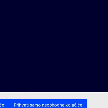
ravna obavijest
Dostupnost
iće
Prihvati samo neophodne kolačiće