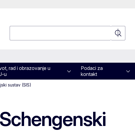
Pretraživanje
Pretraživ
vot, rad i obrazovanje u
Podaci za
U-u
kontakt
ski sustav (SIS)
u Schengenski