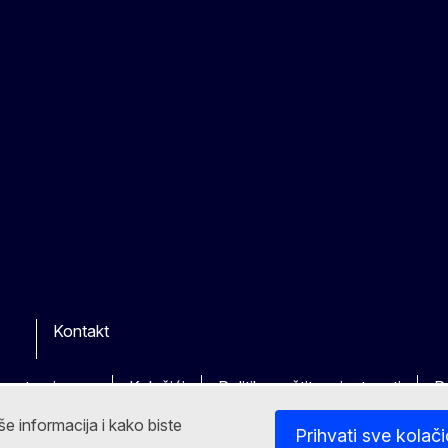
Kontakt
kim stranicama
Kolačići
Politika zaštite privatnosti
P
še informacija i kako biste
Prihvati sve kolač