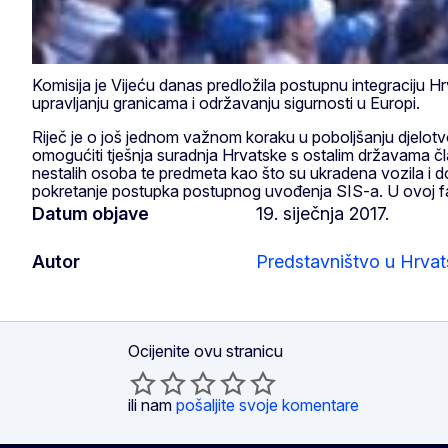
Komisija je Vijeću danas predložila postupnu integraciju H
upravljanju granicama i održavanju sigurnosti u Europi.
Riječ je o još jednom važnom koraku u poboljšanju djelot
omogućiti tješnja suradnja Hrvatske s ostalim državama č
nestalih osoba te predmeta kao što su ukradena vozila i 
pokretanje postupka postupnog uvođenja SIS-a. U ovoj fa
Datum objave
19. siječnja 2017.
Autor
Predstavništvo u Hrvat
Ocijenite ovu stranicu
ili nam
pošaljite svoje komentare