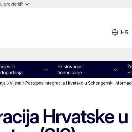
 provjeriti?
HR
j
Vijesti i
Poslovanje i
Ži
događanja
financiranje
E
nja
Vijesti
Postupna integracija Hrvatske u Schengenski informacij
racija Hrvatske 