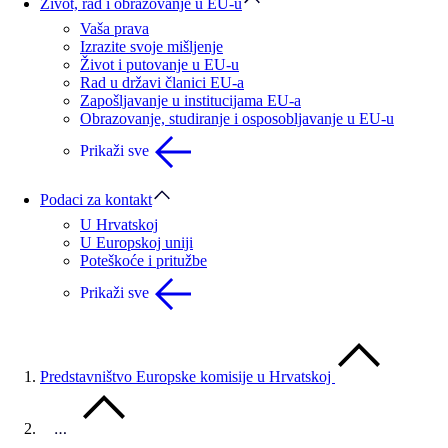
Život, rad i obrazovanje u EU-u
Vaša prava
Izrazite svoje mišljenje
Život i putovanje u EU-u
Rad u državi članici EU-a
Zapošljavanje u institucijama EU-a
Obrazovanje, studiranje i osposobljavanje u EU-u
Prikaži sve
Podaci za kontakt
U Hrvatskoj
U Europskoj uniji
Poteškoće i pritužbe
Prikaži sve
Predstavništvo Europske komisije u Hrvatskoj
…