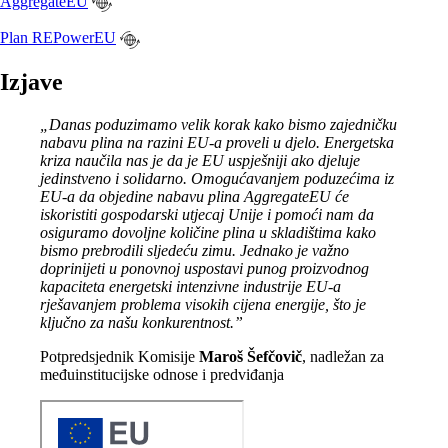
AggregateEU
Plan REPowerEU
Izjave
„Danas poduzimamo velik korak kako bismo zajedničku
nabavu plina na razini EU-a proveli u djelo. Energetska
kriza naučila nas je da je EU uspješniji ako djeluje
jedinstveno i solidarno. Omogućavanjem poduzećima iz
EU-a da objedine nabavu plina AggregateEU će
iskoristiti gospodarski utjecaj Unije i pomoći nam da
osiguramo dovoljne količine plina u skladištima kako
bismo prebrodili sljedeću zimu. Jednako je važno
doprinijeti u ponovnoj uspostavi punog proizvodnog
kapaciteta energetski intenzivne industrije EU-a
rješavanjem problema visokih cijena energije, što je
ključno za našu konkurentnost.”
Potpredsjednik Komisije
Maroš Šefčovič
, nadležan za
međuinstitucijske odnose i predviđanja