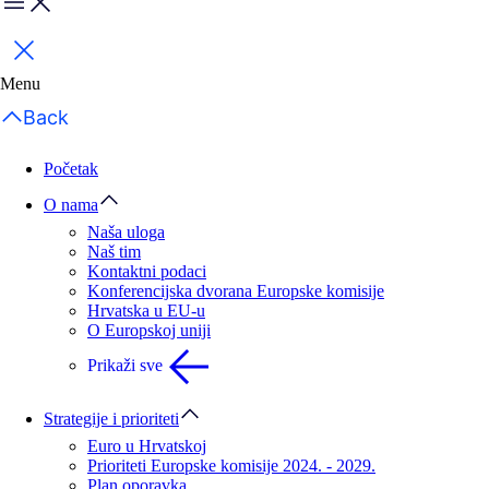
Menu
Zatvori
Menu
Back
Početak
O nama
Naša uloga
Naš tim
Kontaktni podaci
Konferencijska dvorana Europske komisije
Hrvatska u EU-u
O Europskoj uniji
Prikaži sve
Strategije i prioriteti
Euro u Hrvatskoj
Prioriteti Europske komisije 2024. - 2029.
Plan oporavka