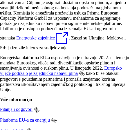
alternativama. Cilj mu je osigurati dostatnu opskrbu plinom, a ujedno
smanjiti rizik od međusobnog nadmetanja poduzeća na globalnom
tržištu. Komisija je angažirala pružatelja usluga Prisma European
Capacity Platform GmbH za uspostavu mehanizma za agregiranje
potražnje i zajedničku nabavu putem sigurne internetske platforme.
Platforma je dostupna poduzećima iz zemalja EU-a i ugovornih
stranaka
Energetske zajednice
. Zasad su Ukrajina, Moldova i
Srbija izrazile interes za sudjelovanje.
Energetska platforma EU-a uspostavljena je u travnju 2022. na temelju
mandata Europskog vijeća radi diversifikacije opskrbe plinom i
smanjivanja ovisnosti o ruskom plinu. U listopadu 2022.
Europsko
vijeće podržalo je zajedničku nabavu plina
kako bi se olakšali
pregovori s pouzdanim partnerima i pronašla uzajamno korisna
partnerstva iskorištavanjem zajedničkog političkog i tržišnog utjecaja
Unije.
Više informacija
Pitanja i odgovori
Platforma EU-a za energiju