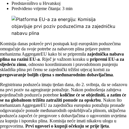
Predstavništvo u Hrvatskoj
Predviđeno vrijeme čitanja: 3 min
Komisija danas pokreće prvi postupak koji europskim poduzećima
omogućuje da svoje potrebe za nabavom plina prijave putem
mehanizma AggregateEU kako bi se pripremila
zajednička nabava
plina na razini EU-a
.
Riječ je važnom koraku u
pripremi EU-a za
sljedeću zimu
, odnosno koordiniranom i pravodobnom punjenju
skladišta plina pri čemu se zajednički tržišni utjecaj koristi za
pregovaranje boljih cijena s međunarodnim dobavljačima
.
Registrirana poduzeća imaju tjedan dana, do 2. svibnja, da se odazovu
na prvi poziv na agregiranje potražnje. Nakon podnošenja zahtjeva
pojedinačnih poduzeća potrebne
količine će se objediniti, a zatim će
se na globalnom tržištu zatražiti ponude za opskrbu
. Nakon što
mehanizam AggregateEU za zajedničku europsku potražnju pronađe
odgovarajuće ponude međunarodnih opskrbljivača plinom, uključena
poduzeća započet će pregovore s dobavljačima o ugovornim uvjetima
za kupnju i isporuku plina. Komisija neće imati nikakvu ulogu u
pregovorima.
Prvi ugovori o kupnji očekuju se prije ljeta
.