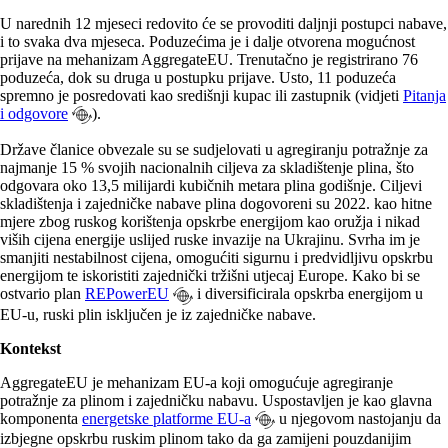
U narednih 12 mjeseci redovito će se provoditi daljnji postupci nabave,
i to svaka dva mjeseca. Poduzećima je i dalje otvorena mogućnost
prijave na mehanizam AggregateEU. Trenutačno je registrirano 76
poduzeća, dok su druga u postupku prijave. Usto, 11 poduzeća
spremno je posredovati kao središnji kupac ili zastupnik (vidjeti
Pitanja
i odgovore
).
Države članice obvezale su se sudjelovati u agregiranju potražnje za
najmanje 15 % svojih nacionalnih ciljeva za skladištenje plina, što
odgovara oko 13,5 milijardi kubičnih metara plina godišnje. Ciljevi
skladištenja i zajedničke nabave plina dogovoreni su 2022. kao hitne
mjere zbog ruskog korištenja opskrbe energijom kao oružja i nikad
viših cijena energije uslijed ruske invazije na Ukrajinu. Svrha im je
smanjiti nestabilnost cijena, omogućiti sigurnu i predvidljivu opskrbu
energijom te iskoristiti zajednički tržišni utjecaj Europe. Kako bi se
ostvario plan
REPowerEU
i diversificirala opskrba energijom u
EU-u, ruski plin isključen je iz zajedničke nabave.
Kontekst
AggregateEU je mehanizam EU-a koji omogućuje agregiranje
potražnje za plinom i zajedničku nabavu. Uspostavljen je kao glavna
komponenta
energetske platforme EU-a
u njegovom nastojanju da
izbjegne opskrbu ruskim plinom tako da ga zamijeni pouzdanijim