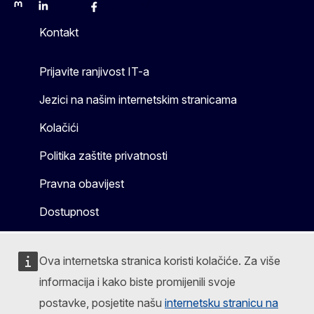
Mastodon
LinkedIn
Bluesky
Facebook
Youtube
Other
Kontakt
Prijavite ranjivost IT-a
Jezici na našim internetskim stranicama
Kolačići
Politika zaštite privatnosti
Pravna obavijest
Dostupnost
Ova internetska stranica koristi kolačiće. Za više
informacija i kako biste promijenili svoje
postavke, posjetite našu
internetsku stranicu na