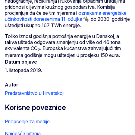
nadogradnje, recikliranja i rukovanja otpadnim uređajima
pridonosi ciljevima kružnog gospodarstva. Komisija
procjenjuje da će se tim mjerama i
oznakama energetske
učinkovitosti donesenima 11. ožujka
do 2030. godišnje
uštedjeti ukupno 167 TWh energije.
Toliko iznosi godišnja potrošnja energije u Danskoj, a
takva ušteda odgovara smanjenju od više od 46 tona
ekvivalenta CO
. Europska kućanstva zahvaljujući tim
2
mjerama godišnje mogu uštedjeti u prosjeku 150 eura.
Datum objave
1. listopada 2019.
Autor
Predstavništvo u Hrvatskoj
Korisne poveznice
Priopćenje za medije
Najčešća pitanja