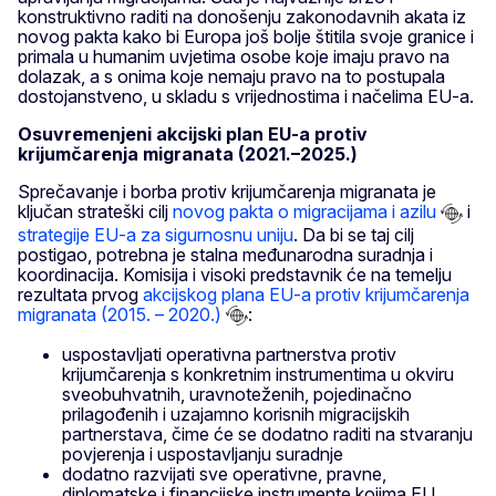
konstruktivno raditi na donošenju zakonodavnih akata iz
novog pakta kako bi Europa još bolje štitila svoje granice i
primala u humanim uvjetima osobe koje imaju pravo na
dolazak, a s onima koje nemaju pravo na to postupala
dostojanstveno, u skladu s vrijednostima i načelima EU-a.
Osuvremenjeni akcijski plan EU-a protiv
krijumčarenja migranata (2021.–2025.)
Sprečavanje i borba protiv krijumčarenja migranata je
ključan strateški cilj
novog pakta o migracijama i azilu
i
strategije EU-a za sigurnosnu uniju
. Da bi se taj cilj
postigao, potrebna je stalna međunarodna suradnja i
koordinacija. Komisija i visoki predstavnik će na temelju
rezultata prvog
akcijskog plana EU-a protiv krijumčarenja
migranata (2015. – 2020.)
:
uspostavljati operativna partnerstva protiv
krijumčarenja s konkretnim instrumentima u okviru
sveobuhvatnih, uravnoteženih, pojedinačno
prilagođenih i uzajamno korisnih migracijskih
partnerstava, čime će se dodatno raditi na stvaranju
povjerenja i uspostavljanju suradnje
dodatno razvijati sve operativne, pravne,
diplomatske i financijske instrumente kojima EU