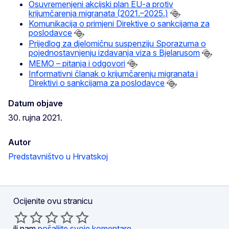
Osuvremenjeni akcijski plan EU-a protiv
krijumčarenja migranata (2021.–2025.)
Komunikacija o primjeni Direktive o sankcijama za
poslodavce
Prijedlog za djelomičnu suspenziju Sporazuma o
pojednostavnjenju izdavanja viza s Bjelarusom
MEMO – pitanja i odgovori
Informativni članak o krijumčarenju migranata i
Direktivi o sankcijama za poslodavce
Datum objave
30. rujna 2021.
Autor
Predstavništvo u Hrvatskoj
Ocijenite ovu stranicu
ili nam
pošaljite svoje komentare