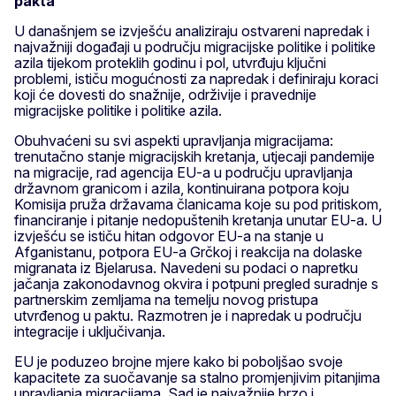
pakta
U današnjem se izvješću analiziraju ostvareni napredak i
najvažniji događaji u području migracijske politike i politike
azila tijekom proteklih godinu i pol, utvrđuju ključni
problemi, ističu mogućnosti za napredak i definiraju koraci
koji će dovesti do snažnije, održivije i pravednije
migracijske politike i politike azila.
Obuhvaćeni su svi aspekti upravljanja migracijama:
trenutačno stanje migracijskih kretanja, utjecaji pandemije
na migracije, rad agencija EU-a u području upravljanja
državnom granicom i azila, kontinuirana potpora koju
Komisija pruža državama članicama koje su pod pritiskom,
financiranje i pitanje nedopuštenih kretanja unutar EU-a. U
izvješću se ističu hitan odgovor EU-a na stanje u
Afganistanu, potpora EU-a Grčkoj i reakcija na dolaske
migranata iz Bjelarusa. Navedeni su podaci o napretku
jačanja zakonodavnog okvira i potpuni pregled suradnje s
partnerskim zemljama na temelju novog pristupa
utvrđenog u paktu. Razmotren je i napredak u području
integracije i uključivanja.
EU je poduzeo brojne mjere kako bi poboljšao svoje
kapacitete za suočavanje sa stalno promjenjivim pitanjima
upravljanja migracijama. Sad je najvažnije brzo i