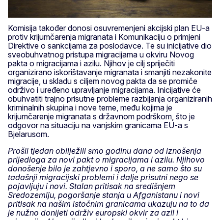
Komisija također donosi osuvremenjeni akcijski plan EU-a
protiv krijumčarenja migranata i Komunikaciju o primjeni
Direktive o sankcijama za poslodavce. Te su inicijative dio
sveobuhvatnog pristupa migracijama u okviru Novog
pakta o migracijama i azilu. Njihov je cilj spriječiti
organizirano iskorištavanje migranata i smanjiti nezakonite
migracije, u skladu s ciljem novog pakta da se promiče
održivo i uređeno upravljanje migracijama. Inicijative će
obuhvatiti trajno prisutne probleme razbijanja organiziranih
kriminalnih skupina i nove teme, među kojima je
krijumčarenje migranata s državnom podrškom, što je
odgovor na situaciju na vanjskim granicama EU-a s
Bjelarusom.
Prošli tjedan obilježili smo godinu dana od iznošenja
prijedloga za novi pakt o migracijama i azilu. Njihovo
donošenje bilo je zahtjevno i sporo, a ne samo što su
tadašnji migracijski problemi i dalje prisutni nego se
pojavljuju i novi. Stalan pritisak na središnjem
Sredozemlju, pogoršanje stanja u Afganistanu i novi
pritisak na našim istočnim granicama ukazuju na to da
je nužno donijeti održiv europski okvir za azil i