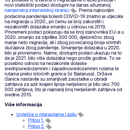
novi statistički podaci dostupni na danas ažuriranoj
namjenskoj internetskoj stranici
. Prema najnovijim
podacima pandemija bolesti COVID-19 znatno je utjecala
na migracije u 2020., pri čemu se broj zakonitih i
nezakonitih dolazaka smanjio u odnosu na 2019.
Privremeni podaci pokazuju da se broj stanovnika EU-a u
2020. smanjio za otprilike 300 000, djelomično zbog
manje neto migracija, ali i zbog povećanog broja smrtnih
slučajeva zbog pandemije. Smanjenje dolazaka u 2020.
bilo je privremeno. Naime, dostupni podaci ukazuju na to
da je 2021. bilo više dolazaka nego prošle godine. To se
posebno odnosi na nezakonite dolaske
srednjosredozemnim i zapadnosredozemnim rutama te
rutama preko istočnih granica (iz Bjelarusa). Države
članice nastavile su smanjivati zaostatke u obradi
zahtjeva za azil: krajem lipnja neriješeno je bilo oko 700
000 zahtjeva, što je najmanji broj neriješenih zahtjeva od
sredine 2015.
Više informacija
Izvješće o migracijama i azilu
Prilog 1.
Prilog 2.