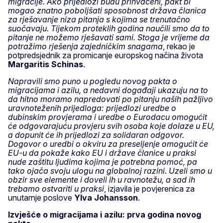
migracije. Ako prijedlozi budu prihvaćeni, pakt bi
mogao znatno poboljšati sposobnost država članica
za rješavanje niza pitanja s kojima se trenutačno
suočavaju. Tijekom proteklih godina naučili smo da to
pitanje ne možemo rješavati sami. Stoga je vrijeme da
potražimo rješenja zajedničkim snagama
, rekao je
potpredsjednik za promicanje europskog načina života
Margaritis Schinas
.
Napravili smo puno u pogledu novog pakta o
migracijama i azilu, a nedavni događaji ukazuju na to
da hitno moramo napredovati po pitanju naših pažljivo
uravnoteženih prijedloga: prijedlozi uredbe o
dubinskim provjerama i uredbe o Eurodacu omogućit
će odgovarajuću provjeru svih osoba koje dolaze u EU,
a dopunit će ih prijedlozi za solidaran odgovor.
Dogovor o uredbi o okviru za preseljenje omogućit će
EU-u da pokaže kako EU i države članice u praksi
nude zaštitu ljudima kojima je potrebna pomoć, pa
tako ojača svoju ulogu na globalnoj razini. Uzeli smo u
obzir sve elemente i doveli ih u ravnotežu, a sad ih
trebamo ostvariti u praksi
, izjavila je povjerenica za
unutarnje poslove
Ylva Johansson
.
Izvješće o migracijama i azilu: prva godina novog