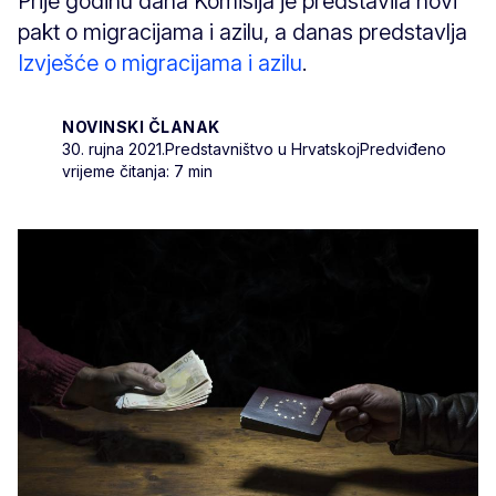
Prije godinu dana Komisija je predstavila novi
pakt o migracijama i azilu, a danas predstavlja
Izvješće o migracijama i azilu
.
NOVINSKI ČLANAK
30. rujna 2021.
Predstavništvo u Hrvatskoj
Predviđeno
vrijeme čitanja: 7 min