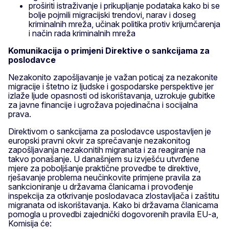
proširiti istraživanje i prikupljanje podataka kako bi se
bolje pojmili migracijski trendovi, narav i doseg
kriminalnih mreža, učinak politika protiv krijumčarenja
i način rada kriminalnih mreža
Komunikacija o primjeni Direktive o sankcijama za
poslodavce
Nezakonito zapošljavanje je važan poticaj za nezakonite
migracije i štetno iz ljudske i gospodarske perspektive jer
izlaže ljude opasnosti od iskorištavanja, uzrokuje gubitke
za javne financije i ugrožava pojedinačna i socijalna
prava.
Direktivom o sankcijama za poslodavce uspostavljen je
europski pravni okvir za sprečavanje nezakonitog
zapošljavanja nezakonitih migranata i za reagiranje na
takvo ponašanje. U današnjem su izvješću utvrđene
mjere za poboljšanje praktične provedbe te direktive,
rješavanje problema neučinkovite primjene pravila za
sankcioniranje u državama članicama i provođenje
inspekcija za otkrivanje poslodavaca zlostavljača i zaštitu
migranata od iskorištavanja. Kako bi državama članicama
pomogla u provedbi zajednički dogovorenih pravila EU-a,
Komisija će: