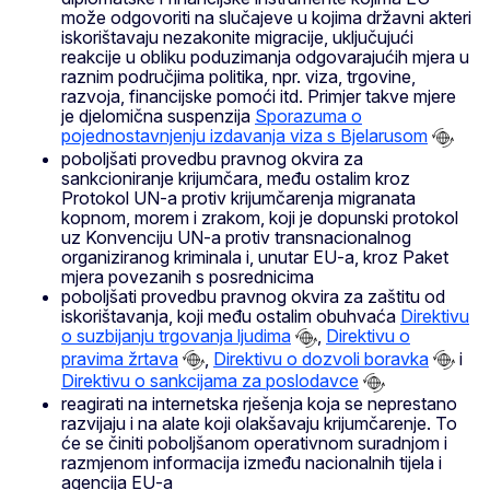
može odgovoriti na slučajeve u kojima državni akteri
iskorištavaju nezakonite migracije, uključujući
reakcije u obliku poduzimanja odgovarajućih mjera u
raznim područjima politika, npr. viza, trgovine,
razvoja, financijske pomoći itd. Primjer takve mjere
je djelomična suspenzija
Sporazuma o
pojednostavnjenju izdavanja viza s Bjelarusom
poboljšati provedbu pravnog okvira za
sankcioniranje krijumčara, među ostalim kroz
Protokol UN-a protiv krijumčarenja migranata
kopnom, morem i zrakom, koji je dopunski protokol
uz Konvenciju UN-a protiv transnacionalnog
organiziranog kriminala i, unutar EU-a, kroz Paket
mjera povezanih s posrednicima
poboljšati provedbu pravnog okvira za zaštitu od
iskorištavanja, koji među ostalim obuhvaća
Direktivu
o suzbijanju trgovanja ljudima
,
Direktivu o
pravima žrtava
,
Direktivu o dozvoli boravka
i
Direktivu o sankcijama za poslodavce
reagirati na internetska rješenja koja se neprestano
razvijaju i na alate koji olakšavaju krijumčarenje. To
će se činiti poboljšanom operativnom suradnjom i
razmjenom informacija između nacionalnih tijela i
agencija EU-a