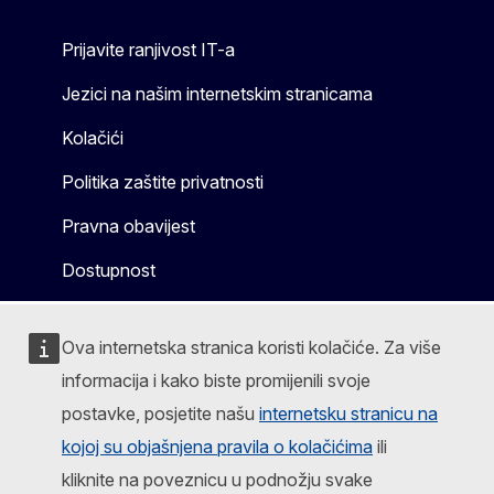
Prijavite ranjivost IT-a
Jezici na našim internetskim stranicama
Kolačići
Politika zaštite privatnosti
Pravna obavijest
Dostupnost
Ova internetska stranica koristi kolačiće. Za više
informacija i kako biste promijenili svoje
postavke, posjetite našu
internetsku stranicu na
kojoj su objašnjena pravila o kolačićima
ili
kliknite na poveznicu u podnožju svake