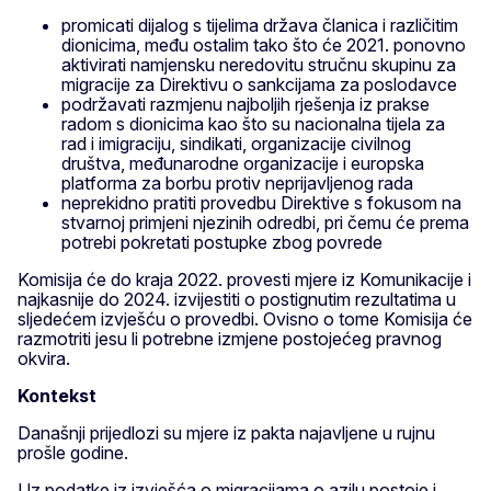
promicati dijalog s tijelima država članica i različitim
dionicima, među ostalim tako što će 2021. ponovno
aktivirati namjensku neredovitu stručnu skupinu za
migracije za Direktivu o sankcijama za poslodavce
podržavati razmjenu najboljih rješenja iz prakse
radom s dionicima kao što su nacionalna tijela za
rad i imigraciju, sindikati, organizacije civilnog
društva, međunarodne organizacije i europska
platforma za borbu protiv neprijavljenog rada
neprekidno pratiti provedbu Direktive s fokusom na
stvarnoj primjeni njezinih odredbi, pri čemu će prema
potrebi pokretati postupke zbog povrede
Komisija će do kraja 2022. provesti mjere iz Komunikacije i
najkasnije do 2024. izvijestiti o postignutim rezultatima u
sljedećem izvješću o provedbi. Ovisno o tome Komisija će
razmotriti jesu li potrebne izmjene postojećeg pravnog
okvira.
Kontekst
Današnji prijedlozi su mjere iz pakta najavljene u rujnu
prošle godine.
Uz podatke iz izvješća o migracijama o azilu postoje i