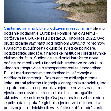
Sastanak na vrhu EU-a o održivim investicijama
– glavno
godišnje događanje Europske komisije na ovu temu –
održava se u Bruxellesu u petak 28. listopada 2022. Ovo
drugo izdanje
summita
pod nazivom
Building Tomorrow
(„Gradimo budućnost“) okupit će svjetske političare,
poduzetnike, ulagače, financijske institucije i predstavnike
civilnog društva. Sudionice i sudionici istražit će nove
načine za mobilizaciju financijskih sredstava za održiva
ulaganja i raspravljati o transparentnosti te standardima
EU-a i međunarodnim standardima izvješćivanja o
održivom financiranju. Razmijenit će mišljenja o tome
kako ubrzati privatna ulaganja u energetsku tranziciju, kao
i o potrebama za osposobljavanjem te novim znanjem i
vještinama u svim sektorima kako bi se omogućila
uključiva zelena tranzicija. Ovaj sastanak na vrhu ujedno
je prilika da se pokaže globalno jedinstvo i odlučnost u
postizanju zajedničkih ciljeva zaštite okoliša i održivosti.