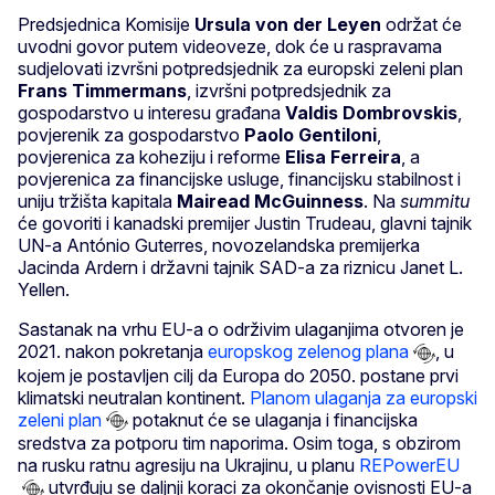
Predsjednica Komisije
Ursula von der Leyen
održat će
uvodni govor putem videoveze, dok će u raspravama
sudjelovati izvršni potpredsjednik za europski zeleni plan
Frans
Timmermans
, izvršni potpredsjednik za
gospodarstvo u interesu građana
Valdis
Dombrovskis
,
povjerenik za gospodarstvo
Paolo Gentiloni
,
povjerenica za koheziju i reforme
Elisa Ferreira
, a
povjerenica za financijske usluge, financijsku stabilnost i
uniju tržišta kapitala
Mairead McGuinness
. Na
summitu
će govoriti i kanadski premijer Justin Trudeau, glavni tajnik
UN-a António Guterres, novozelandska premijerka
Jacinda Ardern i državni tajnik SAD-a za riznicu Janet L.
Yellen.
Sastanak na vrhu EU-a o održivim ulaganjima otvoren je
2021. nakon pokretanja
europskog zelenog plana
, u
kojem je postavljen cilj da Europa do 2050. postane prvi
klimatski neutralan kontinent.
Planom ulaganja za europski
zeleni plan
potaknut će se ulaganja i financijska
sredstva za potporu tim naporima. Osim toga, s obzirom
na rusku ratnu agresiju na Ukrajinu, u planu
REPowerEU
utvrđuju se daljnji koraci za okončanje ovisnosti EU-a