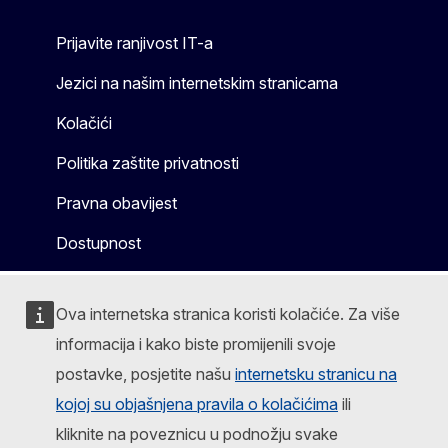
Prijavite ranjivost IT-a
Jezici na našim internetskim stranicama
Kolačići
Politika zaštite privatnosti
Pravna obavijest
Dostupnost
Ova internetska stranica koristi kolačiće. Za više
informacija i kako biste promijenili svoje
postavke, posjetite našu
internetsku stranicu na
kojoj su objašnjena pravila o kolačićima
ili
kliknite na poveznicu u podnožju svake