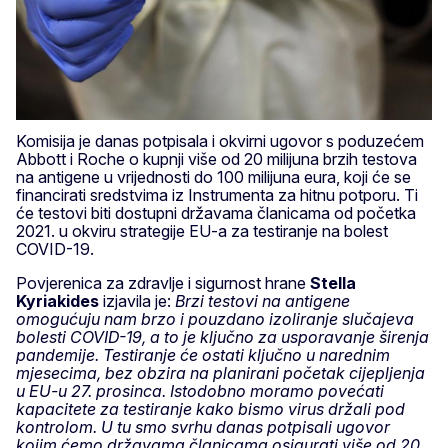
Komisija je danas potpisala i okvirni ugovor s poduzećem
Abbott i Roche o kupnji više od 20 milijuna brzih testova
na antigene u vrijednosti do 100 milijuna eura, koji će se
financirati sredstvima iz Instrumenta za hitnu potporu. Ti
će testovi biti dostupni državama članicama od početka
2021. u okviru strategije EU-a za testiranje na bolest
COVID-19.
Povjerenica za zdravlje i sigurnost hrane
Stella
Kyriakides
izjavila je:
Brzi testovi na antigene
omogućuju nam brzo i pouzdano izoliranje slučajeva
bolesti COVID-19, a to je ključno za usporavanje širenja
pandemije. Testiranje će ostati ključno u narednim
mjesecima, bez obzira na planirani početak cijepljenja
u EU-u 27. prosinca. Istodobno moramo povećati
kapacitete za testiranje kako bismo virus držali pod
kontrolom. U tu smo svrhu danas potpisali ugovor
kojim ćemo državama članicama osigurati više od 20