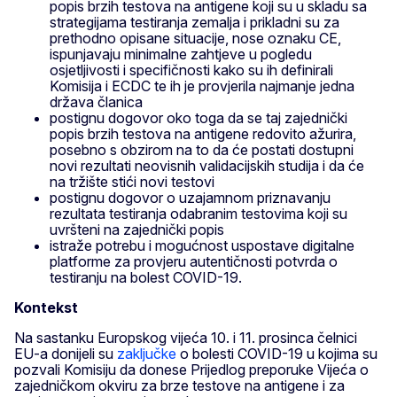
popis brzih testova na antigene koji su u skladu sa
strategijama testiranja zemalja i prikladni su za
prethodno opisane situacije, nose oznaku CE,
ispunjavaju minimalne zahtjeve u pogledu
osjetljivosti i specifičnosti kako su ih definirali
Komisija i ECDC te ih je provjerila najmanje jedna
država članica
postignu dogovor oko toga da se taj zajednički
popis brzih testova na antigene redovito ažurira,
posebno s obzirom na to da će postati dostupni
novi rezultati neovisnih validacijskih studija i da će
na tržište stići novi testovi
postignu dogovor o uzajamnom priznavanju
rezultata testiranja odabranim testovima koji su
uvršteni na zajednički popis
istraže potrebu i mogućnost uspostave digitalne
platforme za provjeru autentičnosti potvrda o
testiranju na bolest COVID-19.
Kontekst
Na sastanku Europskog vijeća 10. i 11. prosinca čelnici
EU-a donijeli su
zaključke
o bolesti COVID-19 u kojima su
pozvali Komisiju da donese Prijedlog preporuke Vijeća o
zajedničkom okviru za brze testove na antigene i za