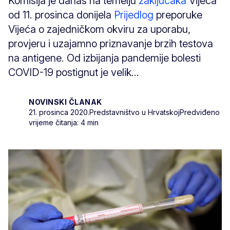
Komisija je danas na temelju
zaključaka
Vijeća
od 11. prosinca donijela
Prijedlog
preporuke
Vijeća o zajedničkom okviru za uporabu,
provjeru i uzajamno priznavanje brzih testova
na antigene. Od izbijanja pandemije bolesti
COVID-19 postignut je velik...
NOVINSKI ČLANAK
21. prosinca 2020.
Predstavništvo u Hrvatskoj
Predviđeno
vrijeme čitanja: 4 min