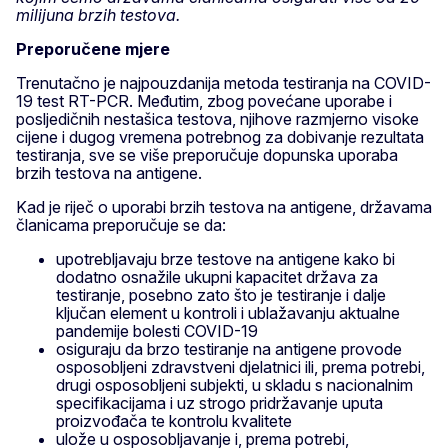
milijuna brzih testova.
Preporučene mjere
Trenutačno je najpouzdanija metoda testiranja na COVID-
19 test RT-PCR. Međutim, zbog povećane uporabe i
posljedičnih nestašica testova, njihove razmjerno visoke
cijene i dugog vremena potrebnog za dobivanje rezultata
testiranja, sve se više preporučuje dopunska uporaba
brzih testova na antigene.
Kad je riječ o uporabi brzih testova na antigene, državama
članicama preporučuje se da:
upotrebljavaju brze testove na antigene kako bi
dodatno osnažile ukupni kapacitet država za
testiranje, posebno zato što je testiranje i dalje
ključan element u kontroli i ublažavanju aktualne
pandemije bolesti COVID-19
osiguraju da brzo testiranje na antigene provode
osposobljeni zdravstveni djelatnici ili, prema potrebi,
drugi osposobljeni subjekti, u skladu s nacionalnim
specifikacijama i uz strogo pridržavanje uputa
proizvođača te kontrolu kvalitete
ulože u osposobljavanje i, prema potrebi,