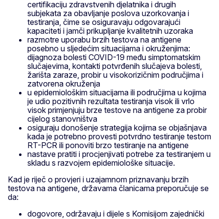
certifikaciju zdravstvenih djelatnika i drugih
subjekata za obavljanje poslova uzorkovanja i
testiranja, čime se osiguravaju odgovarajući
kapaciteti i jamči prikupljanje kvalitetnih uzoraka
razmotre uporabu brzih testova na antigene
posebno u sljedećim situacijama i okruženjima:
dijagnoza bolesti COVID-19 među simptomatskim
slučajevima, kontakti potvrđenih slučajeva bolesti,
žarišta zaraze, probir u visokorizičnim područjima i
zatvorena okruženja
u epidemiološkim situacijama ili područjima u kojima
je udio pozitivnih rezultata testiranja visok ili vrlo
visok primjenjuju brze testove na antigene za probir
cijelog stanovništva
osiguraju donošenje strategija kojima se objašnjava
kada je potrebno provesti potvrdno testiranje testom
RT-PCR ili ponoviti brzo testiranje na antigene
nastave pratiti i procjenjivati potrebe za testiranjem u
skladu s razvojem epidemiološke situacije.
Kad je riječ o provjeri i uzajamnom priznavanju brzih
testova na antigene, državama članicama preporučuje se
da:
dogovore, održavaju i dijele s Komisijom zajednički