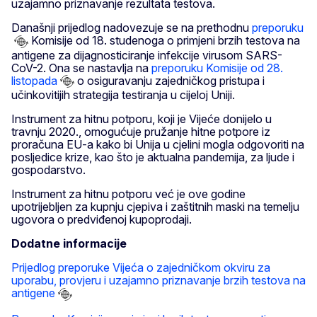
uzajamno priznavanje rezultata testova.
Današnji prijedlog nadovezuje se na prethodnu
preporuku
Komisije od 18. studenoga o primjeni brzih testova na
antigene za dijagnosticiranje infekcije virusom SARS-
CoV-2. Ona se nastavlja na
preporuku Komisije od 28.
listopada
o osiguravanju zajedničkog pristupa i
učinkovitijih strategija testiranja u cijeloj Uniji.
Instrument za hitnu potporu, koji je Vijeće donijelo u
travnju 2020., omogućuje pružanje hitne potpore iz
proračuna EU-a kako bi Unija u cjelini mogla odgovoriti na
posljedice krize, kao što je aktualna pandemija, za ljude i
gospodarstvo.
Instrument za hitnu potporu već je ove godine
upotrijebljen za kupnju cjepiva i zaštitnih maski na temelju
ugovora o predviđenoj kupoprodaji.
Dodatne informacije
Prijedlog preporuke Vijeća o zajedničkom okviru za
uporabu, provjeru i uzajamno priznavanje brzih testova na
antigene