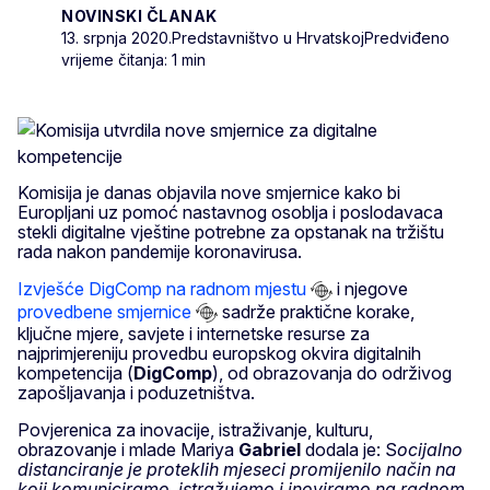
NOVINSKI ČLANAK
13. srpnja 2020.
Predstavništvo u Hrvatskoj
Predviđeno
vrijeme čitanja: 1 min
Komisija je danas objavila nove smjernice kako bi
Europljani uz pomoć nastavnog osoblja i poslodavaca
stekli digitalne vještine potrebne za opstanak na tržištu
rada nakon pandemije koronavirusa.
Izvješće DigComp na radnom mjestu
i njegove
provedbene smjernice
sadrže praktične korake,
ključne mjere, savjete i internetske resurse za
najprimjereniju provedbu europskog okvira digitalnih
kompetencija (
DigComp
), od obrazovanja do održivog
zapošljavanja i poduzetništva.
Povjerenica za inovacije, istraživanje, kulturu,
obrazovanje i mlade Mariya
Gabriel
dodala je: S
ocijalno
distanciranje je proteklih mjeseci promijenilo način na
koji komuniciramo, istražujemo i inoviramo na radnom