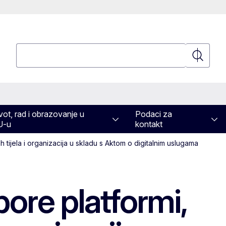
Pretraživanje
Pretraživ
vot, rad i obrazovanje u
Podaci za
U-u
kontakt
h tijela i organizacija u skladu s Aktom o digitalnim uslugama
bore platformi,