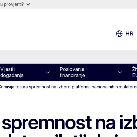
 provjeriti?
HR
j
Vijesti i
Poslovanje i
Ži
događanja
financiranje
E
Komisija testira spremnost na izbore platformi, nacionalnih regulatorni
a spremnost na iz