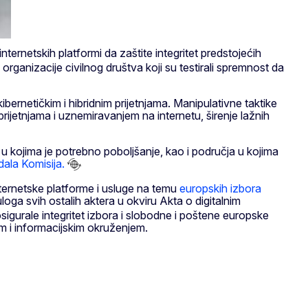
nternetskih platformi da zaštite integritet predstojećih
organizacije civilnog društva koji su testirali spremnost da
kibernetičkim i hibridnim prijetnjama. Manipulativne taktike
prijetnjama i uznemiravanjem na internetu, širenje lažnih
 u kojima je potrebno poboljšanje, kao i područja u kojima
dala Komisija.
nternetske platforme i usluge na temu
europskih izbora
uloga svih ostalih aktera u okviru Akta o digitalnim
igurale integritet izbora i slobodne i poštene europske
om i informacijskim okruženjem.