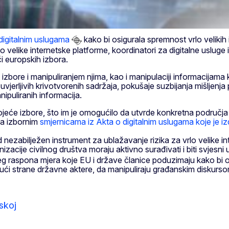
digitalnim uslugama
kako bi osigurala spremnost vrlo velikih i
velike internetske platforme, koordinatori za digitalne usluge i 
i europskih izbora.
 izbore i manipuliranjem njima, kao i manipulaciji informacijama 
vjerljivih krivotvorenih sadržaja, pokušaje suzbijanja mišljenja 
nipuliranih informacija.
tojeće izbore, što im je omogućilo da utvrde konkretna područja
 na izbornim
smjernicama iz Akta o digitalnim uslugama koje je iz
 nezabilježen instrument za ublažavanje rizika za vrlo velike i
nizacije civilnog društva moraju aktivno surađivati i biti svjesni 
g raspona mjera koje EU i države članice poduzimaju kako bi os
čujući strane državne aktere, da manipuliraju građanskim diskurs
skoj