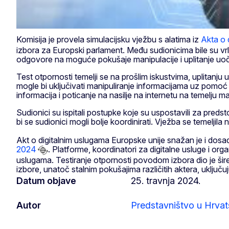
Komisija je provela simulacijsku vježbu s alatima iz
Akta o 
izbora za Europski parlament. Među sudionicima bile su vrlo 
odgovore na moguće pokušaje manipulacije i uplitanje uoč
Test otpornosti temelji se na prošlim iskustvima, uplitanju u
mogle bi uključivati manipuliranje informacijama uz pomoć u
informacija i poticanje na nasilje na internetu na temelju ma
Sudionici su ispitali postupke koje su uspostavili za preds
bi se sudionici mogli bolje koordinirati. Vježba se temeljila
Akt o digitalnim uslugama Europske unije snažan je i dosad
2024
. Platforme, koordinatori za digitalne usluge i orga
uslugama. Testiranje otpornosti povodom izbora dio je šire
izbore, unatoč stalnim pokušajima različitih aktera, uklju
Datum objave
25. travnja 2024.
Autor
Predstavništvo u Hrvat