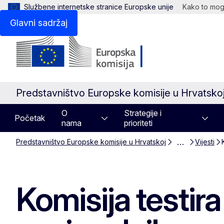
Službene internetske stranice Europske unije
Kako to mogu
Glavni sadržaj
Predstavništvo Europske komisije u Hrvatsko
O
Strategije i
Početak
nama
prioriteti
…
Predstavništvo Europske komisije u Hrvatskoj
Vijesti
Komisija testir