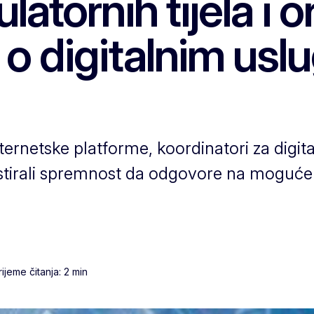
latornih tijela i o
 o digitalnim us
ternetske platforme, koordinatori za digita
 testirali spremnost da odgovore na moguć
ijeme čitanja: 2 min