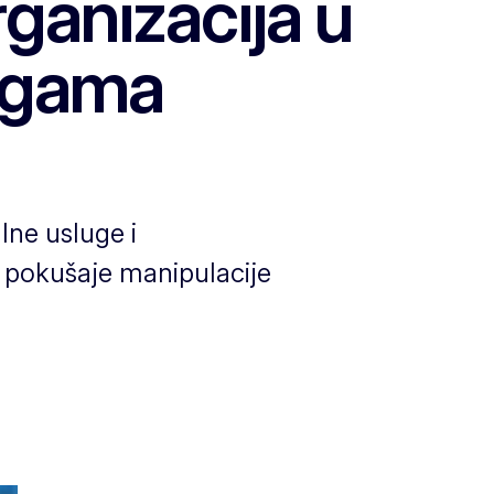
rganizacija u
lugama
lne usluge i
e pokušaje manipulacije