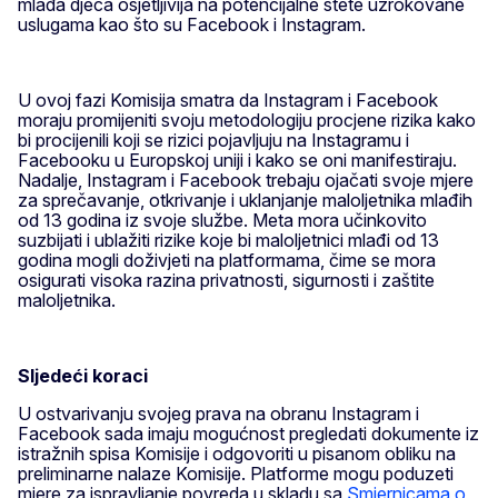
mlađa djeca osjetljivija na potencijalne štete uzrokovane
uslugama kao što su Facebook i Instagram.
U ovoj fazi Komisija smatra da Instagram i Facebook
moraju promijeniti svoju metodologiju procjene rizika kako
bi procijenili koji se rizici pojavljuju na Instagramu i
Facebooku u Europskoj uniji i kako se oni manifestiraju.
Nadalje, Instagram i Facebook trebaju ojačati svoje mjere
za sprečavanje, otkrivanje i uklanjanje maloljetnika mlađih
od 13 godina iz svoje službe. Meta mora učinkovito
suzbijati i ublažiti rizike koje bi maloljetnici mlađi od 13
godina mogli doživjeti na platformama, čime se mora
osigurati visoka razina privatnosti, sigurnosti i zaštite
maloljetnika.
Sljedeći koraci
U ostvarivanju svojeg prava na obranu Instagram i
Facebook sada imaju mogućnost pregledati dokumente iz
istražnih spisa Komisije i odgovoriti u pisanom obliku na
preliminarne nalaze Komisije. Platforme mogu poduzeti
mjere za ispravljanje povreda u skladu sa
Smjernicama o