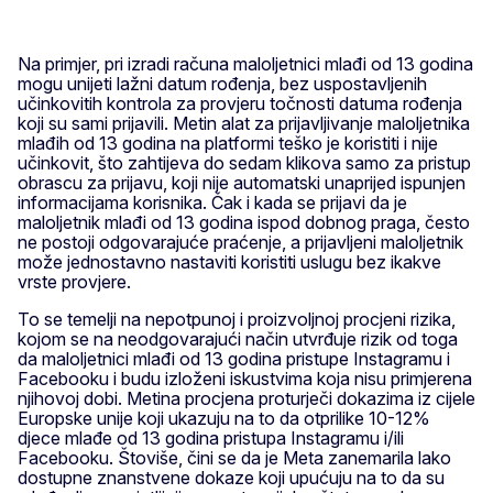
Na primjer, pri izradi računa maloljetnici mlađi od 13 godina
mogu unijeti lažni datum rođenja, bez uspostavljenih
učinkovitih kontrola za provjeru točnosti datuma rođenja
koji su sami prijavili. Metin alat za prijavljivanje maloljetnika
mlađih od 13 godina na platformi teško je koristiti i nije
učinkovit, što zahtijeva do sedam klikova samo za pristup
obrascu za prijavu, koji nije automatski unaprijed ispunjen
informacijama korisnika. Čak i kada se prijavi da je
maloljetnik mlađi od 13 godina ispod dobnog praga, često
ne postoji odgovarajuće praćenje, a prijavljeni maloljetnik
može jednostavno nastaviti koristiti uslugu bez ikakve
vrste provjere.
To se temelji na nepotpunoj i proizvoljnoj procjeni rizika,
kojom se na neodgovarajući način utvrđuje rizik od toga
da maloljetnici mlađi od 13 godina pristupe Instagramu i
Facebooku i budu izloženi iskustvima koja nisu primjerena
njihovoj dobi. Metina procjena proturječi dokazima iz cijele
Europske unije koji ukazuju na to da otprilike 10-12%
djece mlađe od 13 godina pristupa Instagramu i/ili
Facebooku. Štoviše, čini se da je Meta zanemarila lako
dostupne znanstvene dokaze koji upućuju na to da su