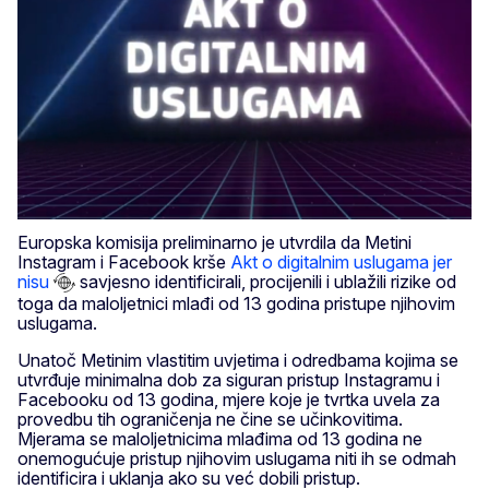
Europska komisija preliminarno je utvrdila da Metini
Instagram i Facebook krše
Akt o digitalnim uslugama jer
nisu
savjesno identificirali, procijenili i ublažili rizike od
toga da maloljetnici mlađi od 13 godina pristupe njihovim
uslugama.
Unatoč Metinim vlastitim uvjetima i odredbama kojima se
utvrđuje minimalna dob za siguran pristup Instagramu i
Facebooku od 13 godina, mjere koje je tvrtka uvela za
provedbu tih ograničenja ne čine se učinkovitima.
Mjerama se maloljetnicima mlađima od 13 godina ne
onemogućuje pristup njihovim uslugama niti ih se odmah
identificira i uklanja ako su već dobili pristup.