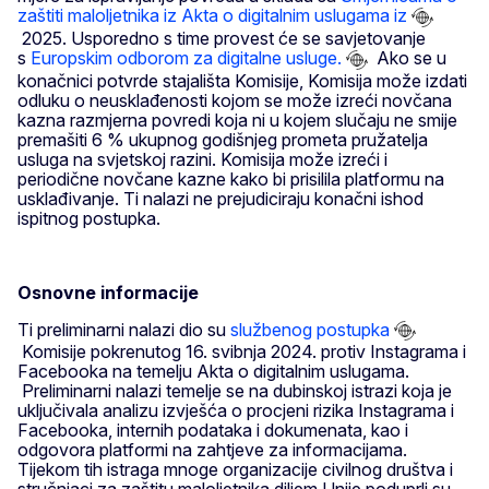
zaštiti maloljetnika iz Akta o digitalnim uslugama iz
2025. Usporedno s time provest će se savjetovanje
s
Europskim odborom za digitalne usluge.
Ako se u
konačnici potvrde stajališta Komisije, Komisija može izdati
odluku o neusklađenosti kojom se može izreći novčana
kazna razmjerna povredi koja ni u kojem slučaju ne smije
premašiti 6 % ukupnog godišnjeg prometa pružatelja
usluga na svjetskoj razini. Komisija može izreći i
periodične novčane kazne kako bi prisilila platformu na
usklađivanje. Ti nalazi ne prejudiciraju konačni ishod
ispitnog postupka.
Osnovne informacije
Ti preliminarni nalazi dio su
službenog postupka
Komisije pokrenutog 16. svibnja 2024. protiv Instagrama i
Facebooka na temelju Akta o digitalnim uslugama.
Preliminarni nalazi temelje se na dubinskoj istrazi koja je
uključivala analizu izvješća o procjeni rizika Instagrama i
Facebooka, internih podataka i dokumenata, kao i
odgovora platformi na zahtjeve za informacijama.
Tijekom tih istraga mnoge organizacije civilnog društva i