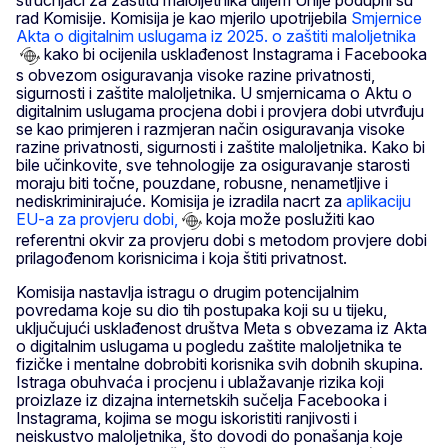
stručnjaci za zaštitu maloljetnika diljem Unije poduprli su
rad Komisije. Komisija je kao mjerilo upotrijebila
Smjernice
Akta o digitalnim uslugama iz 2025. o zaštiti maloljetnika
kako bi ocijenila usklađenost Instagrama i Facebooka
s obvezom osiguravanja visoke razine privatnosti,
sigurnosti i zaštite maloljetnika. U smjernicama o Aktu o
digitalnim uslugama procjena dobi i provjera dobi utvrđuju
se kao primjeren i razmjeran način osiguravanja visoke
razine privatnosti, sigurnosti i zaštite maloljetnika. Kako bi
bile učinkovite, sve tehnologije za osiguravanje starosti
moraju biti točne, pouzdane, robusne, nenametljive i
nediskriminirajuće. Komisija je izradila nacrt za
aplikaciju
EU-a za provjeru dobi,
koja može poslužiti kao
referentni okvir za provjeru dobi s metodom provjere dobi
prilagođenom korisnicima i koja štiti privatnost.
Komisija nastavlja istragu o drugim potencijalnim
povredama koje su dio tih postupaka koji su u tijeku,
uključujući usklađenost društva Meta s obvezama iz Akta
o digitalnim uslugama u pogledu zaštite maloljetnika te
fizičke i mentalne dobrobiti korisnika svih dobnih skupina.
Istraga obuhvaća i procjenu i ublažavanje rizika koji
proizlaze iz dizajna internetskih sučelja Facebooka i
Instagrama, kojima se mogu iskoristiti ranjivosti i
neiskustvo maloljetnika, što dovodi do ponašanja koje