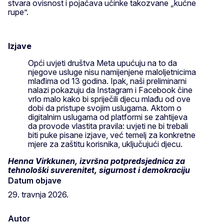
stvara ovisnost i pojačava učinke takozvane „kućne
rupe”.
Izjave
Opći uvjeti društva Meta upućuju na to da
njegove usluge nisu namijenjene maloljetnicima
mlađima od 13 godina. Ipak, naši preliminarni
nalazi pokazuju da Instagram i Facebook čine
vrlo malo kako bi spriječili djecu mlađu od ove
dobi da pristupe svojim uslugama. Aktom o
digitalnim uslugama od platformi se zahtijeva
da provode vlastita pravila: uvjeti ne bi trebali
biti puke pisane izjave, već temelj za konkretne
mjere za zaštitu korisnika, uključujući djecu.
Henna Virkkunen, izvršna potpredsjednica za
tehnološki suverenitet, sigurnost i demokraciju
Datum objave
29. travnja 2026.
Autor