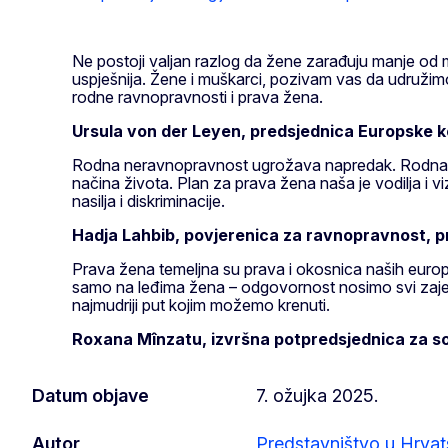
Ne postoji valjan razlog da žene zarađuju manje od 
uspješnija. Žene i muškarci, pozivam vas da udružimo
rodne ravnopravnosti i prava žena.
Ursula von der Leyen, predsjednica Europske k
Rodna neravnopravnost ugrožava napredak. Rodna rav
načina života. Plan za prava žena naša je vodilja i vi
nasilja i diskriminacije.
Hadja Lahbib, povjerenica za ravnopravnost, pr
Prava žena temeljna su prava i okosnica naših europsk
samo na leđima žena – odgovornost nosimo svi zajedn
najmudriji put kojim možemo krenuti.
Roxana Mînzatu, izvršna potpredsjednica za soci
Datum objave
7. ožujka 2025.
Autor
Predstavništvo u Hrvat