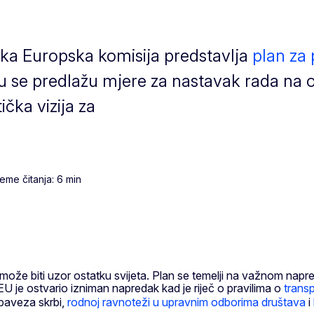
ka Europska komisija predstavlja
plan za
u se predlažu mjere za nastavak rada na 
ička vizija za
eme čitanja: 6 min
 može biti uzor ostatku svijeta. Plan se temelji na važnom nap
EU je ostvario izniman napredak kad je riječ o pravilima o
trans
obaveza skrbi,
rodnoj ravnoteži u upravnim odborima društava
i