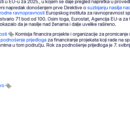
osti u EU-u za 2025., u kojem se daje pregled napretka u proved
vni napredak donošenjem prve Direktive o
suzbijanju nasilja n
 rodne ravnopravnosti
Europskog instituta za ravnopravnost sp
tvario 71 bod od 100. Osim toga, Eurostat, Agencija EU-a za 
okazalo da je nasilje nad ženama i dalje uvelike rašireno.
osti
Komisija financira projekte i organizacije za promicanj
 podnošenje prijedloga
za financiranje projekata koji rade na s
ivnima u tom području. Rok za podnošenje prijedloga je 7. svibn
vo