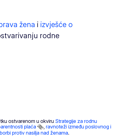
 prava žena
i
izvješće o
ostvarivanju rodne
retku ostvarenom u okviru
Strategije za rodnu
parentnosti plaća
,
ravnoteži između poslovnog i
borbi protiv nasilja nad ženama
.