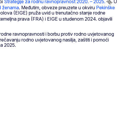
bi
Strategije za rodnu ravnopravnost 2020. – 2025.
U
ad ženama
. Međutim, obveze preuzete u okviru
Pekinške
olova (EIGE) pruža uvid u trenutačno stanje rodne
temeljna prava (FRA) i EIGE u studenom 2024. objavili
e rodne ravnopravnosti i borbu protiv rodno uvjetovanog
prečavanju rodno uvjetovanog nasilja, zaštiti i pomoći
ja 2025.