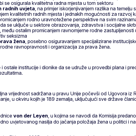
i se osigurala kvalitetna radna mjesta u tom sektoru
h radnih uvjeta
, na primjer iskorjenjivanjem razlika na temelj
m kvalitetnih radnih mjesta i jednakih mogućnosti za razvoj ka
r promicanjem rodno uravnotežene perspektive na svim razinama
a se uključe u sektore obrazovanja, zdravstva i socijalne skrb
, među ostalim promicanjem ravnomjerne rodne zastupljenosti u
otiv seksizma
 prava žena
, posebno osiguravanjem specijalizirane institucijs
ka rodne ravnopravnosti i organizacija za prava žena.
 ostale institucije i dionike da se udruže u provedbi plana i pr
ezultatima.
jna vrijednost sadržana u pravu Unije počevši od Ugovora iz R
anje, u okviru kojih je 189 zemalja, uključujući sve države član
ednice
von der Leyen
, u kojima se navodi da Komisija predano
no uvjetovanog nasilja do jačanja položaja žena u politici i na 