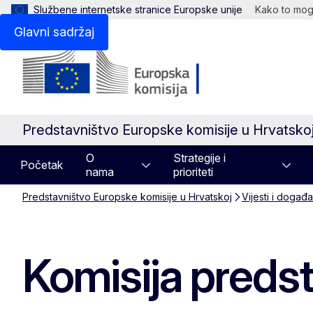
Službene internetske stranice Europske unije
Kako to mogu
Glavni sadržaj
Predstavništvo Europske komisije u Hrvatsko
O
Strategije i
Početak
nama
prioriteti
Predstavništvo Europske komisije u Hrvatskoj
Vijesti i događa
Komisija predst