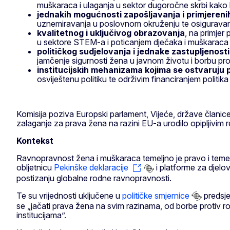
muškaraca i ulaganja u sektor dugoročne skrbi kako b
jednakih mogućnosti zapošljavanja i primjereni
uznemiravanja u poslovnom okruženju te osiguravanje
kvalitetnog i uključivog obrazovanja
, na primje
u sektore STEM-a i poticanjem dječaka i muškaraca d
političkog sudjelovanja i jednake zastupljenosti
jamčenje sigurnosti žena u javnom životu i borbu pr
institucijskih mehanizama kojima se ostvaruju
osviještenu politiku te održivim financiranjem politi
Komisija poziva Europski parlament, Vijeće, države članice i
zalaganje za prava žena na razini EU-a urodilo opipljivim r
Kontekst
Ravnopravnost žena i muškaraca temeljno je pravo i temel
obljetnicu
Pekinške deklaracije
i platforme za djelov
postizanju globalne rodne ravnopravnosti.
Te su vrijednosti uključene u
političke smjernice
predsj
se „jačati prava žena na svim razinama, od borbe protiv rod
institucijama”.