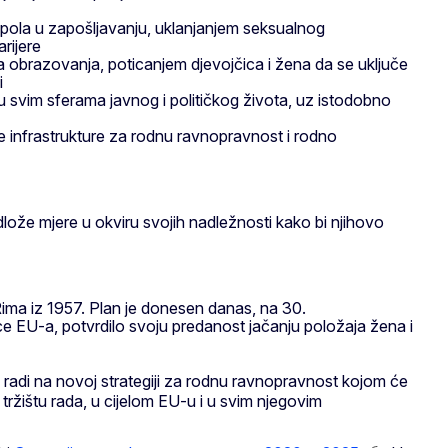
u spola u zapošljavanju, uklanjanjem seksualnog
rijere
 obrazovanja, poticanjem djevojčica i žena da se uključe
i
 svim sferama javnog i političkog života, uz istodobno
ke infrastrukture za rodnu ravnopravnost i rodno
edlože mjere u okviru svojih nadležnosti kako bi njihovo
ima iz 1957. Plan je donesen danas, na 30.
ice EU-a, potvrdilo svoju predanost jačanju položaja žena i
 radi na novoj strategiji za rodnu ravnopravnost kojom će
tržištu rada, u cijelom EU-u i u svim njegovim