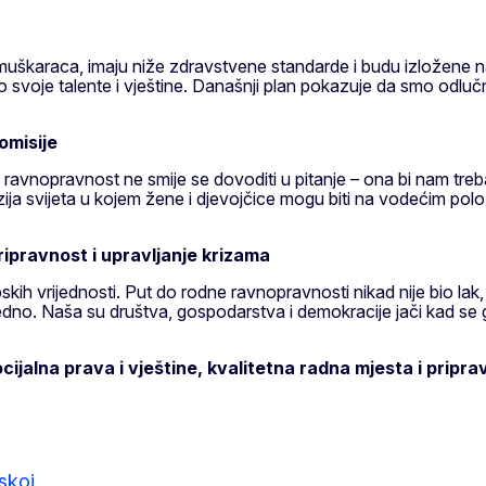
muškaraca, imaju niže zdravstvene standarde i budu izložene n
 svoje talente i vještine. Današnji plan pokazuje da smo odluč
omisije
nopravnost ne smije se dovoditi u pitanje – ona bi nam treba
zija svijeta u kojem žene i djevojčice mogu biti na vodećim polož
ipravnost i upravljanje krizama
ih vrijednosti. Put do rodne ravnopravnosti nikad nije bio lak, a
o. Naša su društva, gospodarstva i demokracije jači kad se gra
jalna prava i vještine, kvalitetna radna mjesta i pripra
skoj