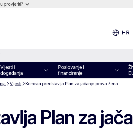
 provjeriti?
HR
j
Vijesti i
Poslovanje i
Ži
događanja
financiranje
E
nja
Vijesti
Komisija predstavlja Plan za jačanje prava žena
avlja Plan za jač