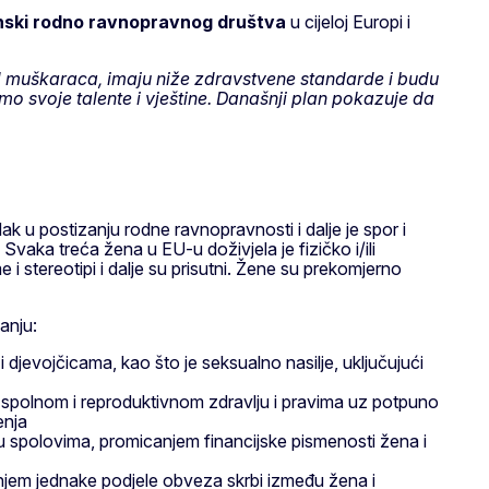
tinski rodno ravnopravnog društva
u cijeloj Europi i
d muškaraca, imaju niže zdravstvene standarde i budu
o svoje talente i vještine. Današnji plan pokazuje da
k u postizanju rodne ravnopravnosti i dalje je spor i
vaka treća žena u EU-u doživjela je fizičko i/ili
i stereotipi i dalje su prisutni. Žene su prekomjerno
anju:
 djevojčicama, kao što je seksualno nasilje, uključujući
 spolnom i reproduktivnom zdravlju i pravima uz potpuno
enja
u spolovima, promicanjem financijske pismenosti žena i
jem jednake podjele obveza skrbi između žena i