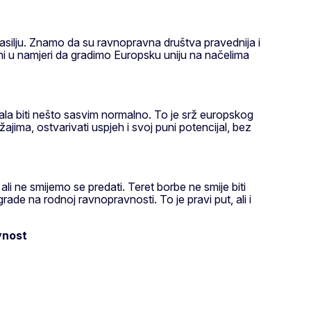
asilju. Znamo da su ravnopravna društva pravednija i
ni u namjeri da gradimo Europsku uniju na načelima
la biti nešto sasvim normalno. To je srž europskog
ajima, ostvarivati uspjeh i svoj puni potencijal, bez
li ne smijemo se predati. Teret borbe ne smije biti
de na rodnoj ravnopravnosti. To je pravi put, ali i
vnost