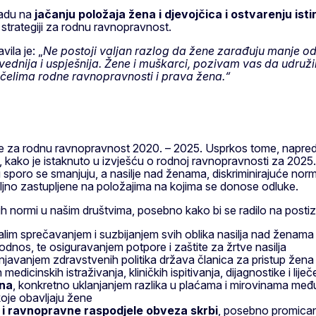
radu na
jačanju položaja žena i djevojčica i ostvarenju is
 strategiji za rodnu ravnopravnost.
avila je: „
Ne postoji valjan razlog da žene zarađuju manje o
dnija i uspješnija. Žene i muškarci, pozivam vas da udružim
čelima rodne ravnopravnosti i prava žena.“
gije za rodnu ravnopravnost 2020. – 2025. Usprkos tome, napreda
kako je istaknuto u izvješću o rodnoj ravnopravnosti za 2025. S
sporo se smanjuju, a nasilje nad ženama, diskriminirajuće norme 
ljno zastupljene na položajima na kojima se donose odluke.
jućih normi u našim društvima, posebno kako bi se radilo na postiz
lim sprečavanjem i suzbijanjem svih oblika nasilja nad ženama i
odnos, te osiguravanjem potpore i zaštite za žrtve nasilja
javanjem zdravstvenih politika država članica za pristup žena
icinskih istraživanja, kliničkih ispitivanja, dijagnostike i liječ
ena
, konkretno uklanjanjem razlika u plaćama i mirovinama međ
koje obavljaju žene
 i ravnopravne raspodjele obveza skrbi
, posebno promican