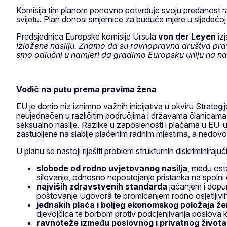
Komisija tim planom ponovno potvrđuje svoju predanost 
svijetu. Plan donosi smjernice za buduće mjere u sljedećoj
Predsjednica Europske komisije Ursula
von der Leyen
izj
izložene nasilju. Znamo da su ravnopravna društva prave
smo odlučni u namjeri da gradimo Europsku uniju na na
Vodič na putu prema pravima žena
EU je donio niz iznimno važnih inicijativa u okviru Strate
neujednačen u različitim područjima i državama članicama, 
seksualno nasilje. Razlike u zaposlenosti i plaćama u EU-u 
zastupljene na slabije plaćenim radnim mjestima, a nedovo
U planu se nastoji riješiti problem strukturnih diskriminira
slobode od rodno uvjetovanog nasilja
, među osta
silovanje, odnosno nepostojanje pristanka na spolni 
najviših zdravstvenih standarda
jačanjem i dopun
poštovanje Ugovorâ te promicanjem rodno osjetljivih med
jednakih plaća i boljeg ekonomskog položaja ž
djevojčica te borbom protiv podcjenjivanja poslova 
ravnoteže između poslovnog i privatnog života