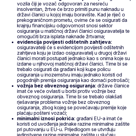
vozila čiji je vozač odgovoran za nesreću
insolventan, žrtve će brzo primiti punu naknadu u
državi članici u kojoj imaju boravište. Kad je riječ o
prekograničnom prometu, ovime će se osigurati da
krajnju financijsku odgovornost snosi sektor
osiguranja u matičnoj državi članici osiguravatelja te
omogućiti brza isplata naknade žrtvama;
evidencija povijesti odštetnih zahtjeva
:
osiguravatelji će s evidencijom povijesti odštetnih
zahtjeva koju je izdao osiguravatelj u drugoj državi
članici morati postupati jednako kao s onima koje su
izdane u njihovoj matičnoj državi članici. Time bi se
trebalo osigurati da građani koji kupe policu
osiguranja u inozemstvu imaju jednako koristi od
pogodnijih premija osiguranja kao domaći potrošači;
vožnja bez obveznog osiguranja
: države članice
imat će veće ovlasti u borbi protiv vožnje bez
obveznog osiguranja. Time bi se trebalo olakšati
rješavanje problema vožnje bez obveznog
osiguranja, zbog kojeg se povećavaju premije koje
plaćaju pošteni vozači;
minimalni iznosi pokrića
: građani EU-a imat će
koristi od uvođenja jednake razine minimalne zaštite
pri putovanju u EU-u. Prijedlogom se utvrđuju
jedinstvene razine minimalne zaštite u slučaju