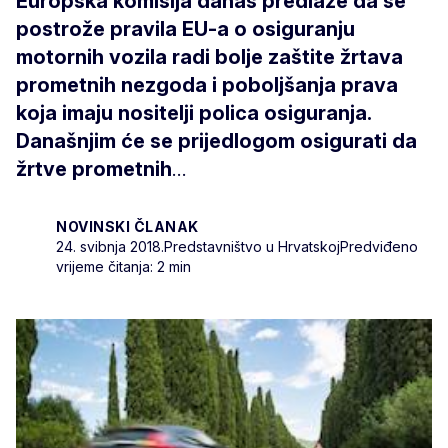
Europska komisija danas predlaže da se
postrože pravila EU-a o osiguranju
motornih vozila radi bolje zaštite žrtava
prometnih nezgoda i poboljšanja prava
koja imaju nositelji polica osiguranja.
Današnjim će se prijedlogom osigurati da
žrtve prometnih
...
NOVINSKI ČLANAK
24. svibnja 2018.
Predstavništvo u Hrvatskoj
Predviđeno
vrijeme čitanja: 2 min