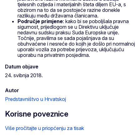
tjelesnih ozljeda i materijalnih šteta diljem EU-a, s
obzirom na to da se postojeće razine donekle
razlikuju među državama članicama.
Područje primjene
: kako bi se poboljšala pravna
sigurnost, prijedlogom se u Direktivu uključuje
nedavnu sudsku praksu Suda Europske unije.
Točnije, pravilima se sada pojašnjava da su
obuhvaćene i nesreće do kojih je došlo pri normalnoj
uporabi vozila za potrebe prijevoza, uključujuću
uporabu na privatnim posjedima.
Datum objave
24. svibnja 2018.
Autor
Predstavništvo u Hrvatskoj
Korisne poveznice
Više pročitajte u priopćenju za tisak