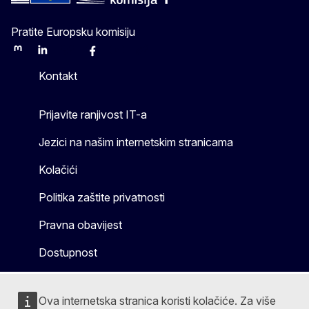
Pratite Europsku komisiju
Mastodon
LinkedIn
Bluesky
Facebook
Youtube
Other
Kontakt
Prijavite ranjivost IT-a
Jezici na našim internetskim stranicama
Kolačići
Politika zaštite privatnosti
Pravna obavijest
Dostupnost
Ova internetska stranica koristi kolačiće. Za više