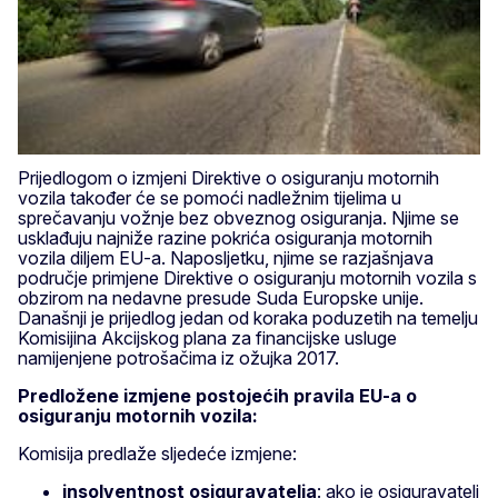
Prijedlogom o izmjeni Direktive o osiguranju motornih
vozila također će se pomoći nadležnim tijelima u
sprečavanju vožnje bez obveznog osiguranja. Njime se
usklađuju najniže razine pokrića osiguranja motornih
vozila diljem EU-a. Naposljetku, njime se razjašnjava
područje primjene Direktive o osiguranju motornih vozila s
obzirom na nedavne presude Suda Europske unije.
Današnji je prijedlog jedan od koraka poduzetih na temelju
Komisijina Akcijskog plana za financijske usluge
namijenjene potrošačima iz ožujka 2017.
Predložene izmjene postojećih pravila EU-a o
osiguranju motornih vozila:
Komisija predlaže sljedeće izmjene:
insolventnost osiguravatelja
: ako je osiguravatelj