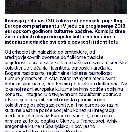
Komisija je danas (30.kolovoza) podnijela prijedlog
Europskom parlamentu i Vijeću za proglašenje 2018.
europskom godinom kulturne baštine. Komisija time
želi naglasiti ulogu europske kulturne baštine u
jačanju zajedničke svijesti o povijesti i identitetu.
Od arheoloških nalazišta do arhitekture, od
srednjovjekovnih dvoraca do folklorne tradicije i
umjetnosti, europska je kulturna baština u samom središtu
kolektivnog sjećanja i identiteta europskih građana.
Bogata nacionalna, regionalna i lokalna raznolikost
Europe jedinstven je katalizator razmjena među svim
dobnim skupinama, društvenim podrijetlima i kulturama. Na
lokalnoj razini europska kulturna baština potiče socijalnu
koheziju i integraciju oživljavanjem zapuštenih područja,
otvaranjem lokalnih radnih mjesta i promicanjem
kolektivnog osjećaja zajedništva. I na europskoj razini
kulturna baština potiče socijalnu koheziju i integraciju
među posjetiteljima iz Europe i izvan nje, a nekoliko
primjera za to su opatija u Clunyju u Francuskoj, Arhiv
aragonske krune u Španjolskoj ili povijesno
brodogradilište u Gdanjsku u Poljskoj.