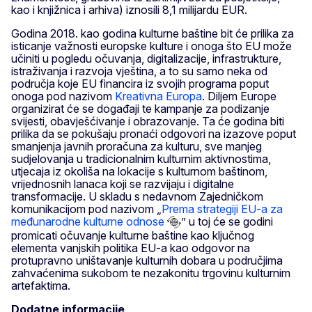
kao i knjižnica i arhiva) iznosili 8,1 milijardu EUR.
Godina 2018. kao godina kulturne baštine bit će prilika za
isticanje važnosti europske kulture i onoga što EU može
učiniti u pogledu očuvanja, digitalizacije, infrastrukture,
istraživanja i razvoja vještina, a to su samo neka od
područja koje EU financira iz svojih programa poput
onoga pod nazivom
Kreativna Europa
. Diljem Europe
organizirat će se događaji te kampanje za podizanje
svijesti, obavješćivanje i obrazovanje. Ta će godina biti
prilika da se pokušaju pronaći odgovori na izazove poput
smanjenja javnih proračuna za kulturu, sve manjeg
sudjelovanja u tradicionalnim kulturnim aktivnostima,
utjecaja iz okoliša na lokacije s kulturnom baštinom,
vrijednosnih lanaca koji se razvijaju i digitalne
transformacije. U skladu s nedavnom Zajedničkom
komunikacijom pod nazivom „
Prema strategiji EU-a za
međunarodne kulturne odnose
” u toj će se godini
promicati očuvanje kulturne baštine kao ključnog
elementa vanjskih politika EU-a kao odgovor na
protupravno uništavanje kulturnih dobara u područjima
zahvaćenima sukobom te nezakonitu trgovinu kulturnim
artefaktima.
Dodatne informacije