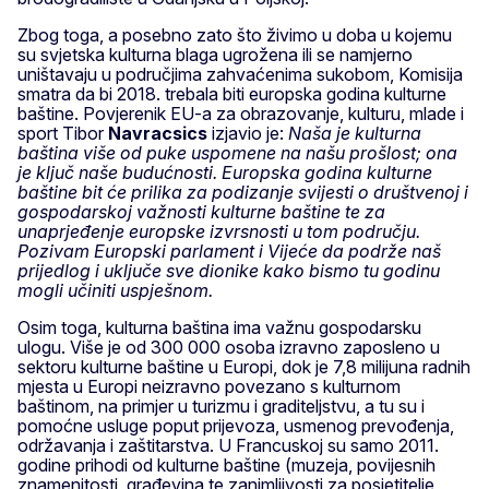
Zbog toga, a posebno zato što živimo u doba u kojemu
su svjetska kulturna blaga ugrožena ili se namjerno
uništavaju u područjima zahvaćenima sukobom, Komisija
smatra da bi 2018. trebala biti europska godina kulturne
baštine. Povjerenik EU-a za obrazovanje, kulturu, mlade i
sport Tibor
Navracsics
izjavio je:
Naša je kulturna
baština više od puke uspomene na našu prošlost; ona
je ključ naše budućnosti. Europska godina kulturne
baštine bit će prilika za podizanje svijesti o društvenoj i
gospodarskoj važnosti kulturne baštine te za
unaprjeđenje europske izvrsnosti u tom području.
Pozivam Europski parlament i Vijeće da podrže naš
prijedlog i uključe sve dionike kako bismo tu godinu
mogli učiniti uspješnom.
Osim toga, kulturna baština ima važnu gospodarsku
ulogu. Više je od 300 000 osoba izravno zaposleno u
sektoru kulturne baštine u Europi, dok je 7,8 milijuna radnih
mjesta u Europi neizravno povezano s kulturnom
baštinom, na primjer u turizmu i graditeljstvu, a tu su i
pomoćne usluge poput prijevoza, usmenog prevođenja,
održavanja i zaštitarstva. U Francuskoj su samo 2011.
godine prihodi od kulturne baštine (muzeja, povijesnih
znamenitosti, građevina te zanimljivosti za posjetitelje,