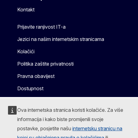
Mastodon
LinkedIn
Bluesky
Facebook
Youtube
Other
Kontakt
Prijavite ranjivost IT-a
Jezici na našim internetskim stranicama
Kolačići
Politika zaštite privatnosti
Pravna obavijest
Dostupnost
Ova internetska stranica koristi kolačiće. Za više
informacija i kako biste promijenili svoje
postavke, posjetite našu
internetsku stranicu na
kojoj su objašnjena pravila o kolačićima
ili