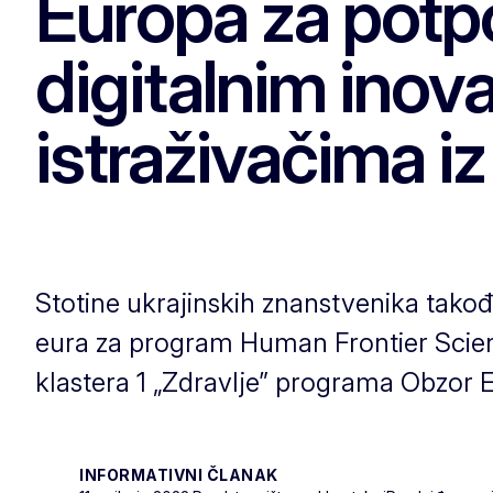
Europa za potpo
digitalnim inov
istraživačima iz
Stotine ukrajinskih znanstvenika takođ
eura za program Human Frontier Scienc
klastera 1 „Zdravlje” programa Obzor 
INFORMATIVNI ČLANAK