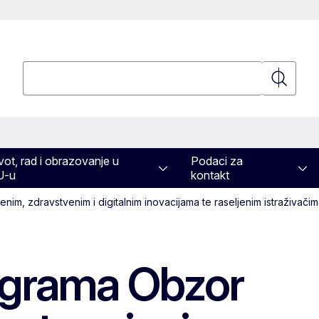
Pretraživanje
Pretraživ
vot, rad i obrazovanje u
Podaci za
U-u
kontakt
, zdravstvenim i digitalnim inovacijama te raseljenim istraživačima
ograma Obzor