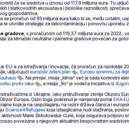
koristit će se sredstva u iznosu od 117,9 milijuna eura. To ukl
kih i slatkovodnih ekosustava i biološke raznolikosti, sprečava
lavog gospodarstva.
 će se proračun od 95 milijuna eura kako bi se, među ostalim, uspo
a te utvrdile strategije za dekontaminaciju i ponovnu uporabu z
tne gradove
, s proračunom od 119,37 milijuna eura za 2022., 
ije za klimatski neutralne i pametne gradove povećan za gotovo
U-a za istraživanja i inovacije, čiji proračun za razdoblje 202
je, uključujući
europski zeleni plan
,
Europu spremnu za digi
 Bauhaus
. Na primjer, misija „klima” već je sada konkretni e
orbu protiv raka
, a misija „tlo” je vodeća inicijativa iz
dugoro
traživačima iz Ukrajine. Iako pridruživanje zemlje Obzoru Europa
 Obzor Europa. Osim toga, pokrenut je namjenski portal
ERA4Uk
ajine koja je na raspolaganju na razini država članica i europskoj
uju
Science4Refugees
koja izbjeglicama nudi stažiranja, pos
 aktivnosti Marie Skłodowska-Curie, koja osigurava potporu ist
za posao povezane s njegovim aktualnim bespovratnim sredstvi