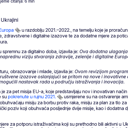
jeme čitanja: 6 min
Europa
u razdoblju 2021.–2022., na temelju koje je proraču
e, zdravstvene i digitalne izazove te za dodatne mjere za pot
ura.
 spremnu za digitalno doba, izjavila je:
Ova dodatna ulaganja 
aprednu viziju stvaranja zdravije, zelenije i digitalne Euro
lturu, obrazovanje i mlade, izjavila je:
Ovom revizijom programa
štvene izazove oslanjajući se pritom na nove i inovativne a
ogućili nastavak rada u području istraživanja i inovacija.
e za pet misija EU-a, koje predstavljaju nov i inovativan nači
je su
pokrenute u rujnu 2021.
usmjerene su na ostvarenje ambic
 obuhvaćaju misiju za borbu protiv raka, misiju za plan za tlo z
ki poziv koji obuhvaća posljednje dvije misije, kao i dodatna d
mjere za potporu istraživačima koji su prethodno bili aktivni u 