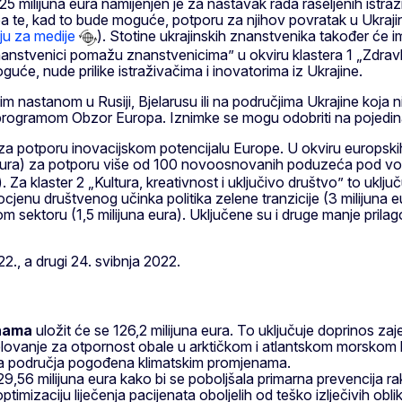
 milijuna eura namijenjen je za nastavak rada raseljenih istra
e, kad to bude moguće, potporu za njihov povratak u Ukrajinu 
ju za medije
). Stotine ukrajinskih znanstvenika također će i
znanstvenici pomažu znanstvenicima” u okviru klastera 1 „Zdra
uće, nude prilike istraživačima i inovatorima iz Ukrajine.
m nastanom u Rusiji, Bjelarusu ili na područjima Ukrajine koja ni
 programom Obzor Europa. Iznimke se mogu odobriti na pojedin
za potporu inovacijskom potencijalu Europe. U okviru europski
 eura) za potporu više od 100 novoosnovanih poduzeća pod vo
. Za klaster 2 „Kultura, kreativnost i uključivo društvo” to uklj
procjenu društvenog učinka politika zelene tranzicije (3 milijuna
nom sektoru (1,5 milijuna eura). Uključene su i druge manje pri
2., a drugi 24. svibnja 2022.
enama
uložit će se 126,2 milijuna eura. To uključuje doprinos 
elovanje za otpornost obale u arktičkom i atlantskom morskom 
jučna područja pogođena klimatskim promjenama.
29,56 milijuna eura kako bi se poboljšala primarna prevencija ra
 optimizaciju liječenja pacijenata oboljelih od teško izlječivih obli