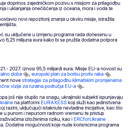
jučuje doprinos zajedničkom pozivu s misijom za prilagodbu
nja i uklanjanja onečišćenja iz oceana, mora i voda te
stavio novi repozitorij znanja u okviru misije, istražila
emljišta.
već su uključene u izmjenu programa rada donesenu u
 6,25 milijuna eura kako bi se pružila dodatna potpora
1.- 2027. iznosi 95,5 milijardi eura. Misije EU-a novost su
talno doba
,
europski plan za borbu protiv raka
lement nove
strategije za prilagodbu klimatskim promjenama
čne vizije za ruralna područja EU-a
.
 još nije stupilo na snagu, ukrajinski subjekti ispunjavaju
raine
na platformi
EURAXESS
koji služi kao jedinstvena
 razini, uključujući istaknute nevladine inicijative, kao što
love u punom i nepunom radnom vremenu te pristup
raživačima izloženima riziku, kao i
ERCforUkraine
ma. Dodatne mogućnosti koje nude korisnicima programa