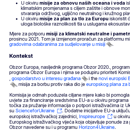
U okviru
misije za obnovu naših oceana i voda
is
klimatskim promjenama s ciljem zaštite i obnove mors
stvaranja održivog, ugljično neutralnog i kružnog p
U okviru
misije za plan za tlo za Europu
iskoristit
uloga biološke raznolikosti tla u uslugama ekosustav
Mjere za potporu
misiji za klimatski neutralne i pame
prosincu 2021. Tom je izmjenom proračun za platformu mis
gradovima odabranima za sudjelovanje u misiji
.
Kontekst
Obzor Europa, nasljednik programa Obzor 2020., program je E
programa Obzor Europa i njima se podupiru prioriteti Komisi
,
gospodarstvo u interesu građana
i the
novi europski
, misija za borbu protiv raka dio je
europskog plana za b
Komisija je odmah poduzela ciljane mjere kako bi pomogla is
uvjete za financiranje sredstvima EU-a u okviru programa
točka za pružanje informacija o potpori istraživačima iz Ukr
su
ScienceforUkraine
. Dodatne inicijative EU-a uključ
europskoj istraživačkoj zajednici,
Inspireurope
u okviru
Europskog istraživačkog vijeća koja objavljuje ponude 
Obzor navedene su i u programu
Horizon4Ukraine
.