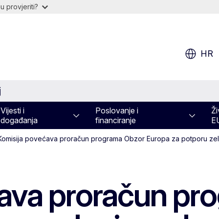
 provjeriti?
HR
j
Vijesti i
Poslovanje i
Ži
događanja
financiranje
E
Komisija povećava proračun programa Obzor Europa za potporu zelenim
ava proračun pr