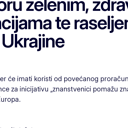
ru zelenim, zdra
acijama te raselj
 Ukrajine
er će imati koristi od povećanog proračun
e za inicijativu „znanstvenici pomažu zn
Europa.