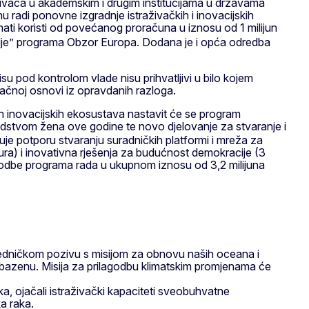
živača u akademskim i drugim institucijama u državama
radi ponovne izgradnje istraživačkih i inovacijskih
mati koristi od povećanog proračuna u iznosu od 1 milijun
vlje” programa Obzor Europa. Dodana je i opća odredba
su pod kontrolom vlade nisu prihvatljivi u bilo kojem
ačnoj osnovi iz opravdanih razloga.
h inovacijskih ekosustava nastavit će se program
dstvom žena ove godine te novo djelovanje za stvaranje i
učuje potporu stvaranju suradničkih platformi i mreža za
 eura) i inovativna rješenja za budućnost demokracije (3
lagodbe programa rada u ukupnom iznosu od 3,2 milijuna
zajedničkom pozivu s misijom za obnovu naših oceana i
bazenu. Misija za prilagodbu klimatskim promjenama će
ka, ojačali istraživački kapaciteti sveobuhvatne
ka raka.