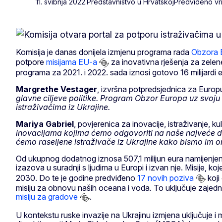
11. svibnja 2022.
Predstavništvo u Hrvatskoj
Predviđeno vri
Komisija je danas donijela izmjenu programa rada
Obzora 
potpore
misijama EU-a
za inovativna rješenja za zelen
programa za 2021. i 2022. sada iznosi gotovo 16 milijardi e
Margrethe Vestager
, izvršna potpredsjednica za Europu
glavne ciljeve politike. Program Obzor Europa uz svoju n
istraživačima iz Ukrajine.
Mariya Gabriel
, povjerenica za inovacije, istraživanje, ku
inovacijama kojima ćemo odgovoriti na naše najveće dru
ćemo raseljene istraživače iz Ukrajine kako bismo im om
Od ukupnog dodatnog iznosa 507,1 milijun eura namijenjen j
izazova u suradnji s ljudima u Europi i izvan nje. Misije, ko
2030. Do te je godine predviđeno
17 novih poziva
koji
misiju za obnovu naših oceana i voda. To uključuje zajednič
misiju za gradove
.
U kontekstu ruske invazije na Ukrajinu izmjena uključuje i 