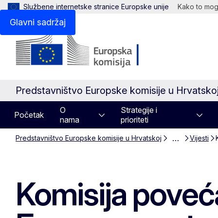
Službene internetske stranice Europske unije
Kako to mogu
Glavni sadržaj
Predstavništvo Europske komisije u Hrvatsko
O
Strategije i
Početak
nama
prioriteti
…
Predstavništvo Europske komisije u Hrvatskoj
Vijesti
Komisija poveć