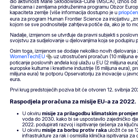
dio aktivnosti Marie Skłodowska-Curie (MSCA), iznos od 25
članicama i zemljama pridruženima programu Obzor Europa t
kapaciteta zemlje (više informacija dostupno je u
priopćen
eura za program Human Frontier Science za inicijativu „
kojom se sve podnositelje zahtjeva potiče da, ako je to mog
Nadalje, izmjenom se utvrđuje da pravni subjekti s poslovni
svojstvu za sudjelovanje u djelovanjima koja se podupiru
Osim toga, izmjenom se dodaje nekoliko novih djelovanja 
WomenTechEU
uz utrostručeni proračun (10 milijuna
poticanje poslovnih anđela koji ulažu u EU (2 milijuna eura)
europske kulturne i kreativne industrije (6 milijuna eura), 
milijuna eura) te potporu Opservatoriju za inovacije u jav
eura.
Prvi krug predstojećih poziva bit će otvoren 12. svibnja 202
Raspodjela proračuna za misije EU-a za 2022.
U okviru
misije za prilagodbu klimatskim promj
voda do 2030. kako bi se uspostavilo zajedničko dj
2022. podupirati razvoj i ispitivanje rješenja za kl
U okviru
misije za borbu protiv raka
uložit će se 1
infrastrukture za rak i osmislila klinička ispitivanja za