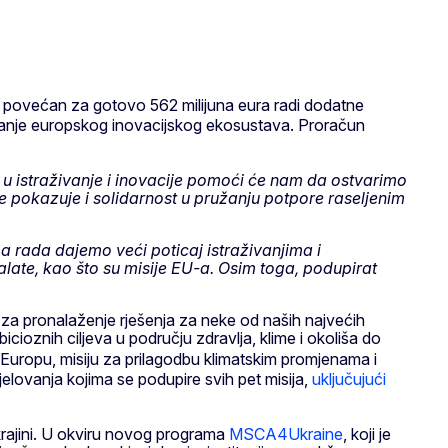
n povećan za gotovo 562 milijuna eura radi dodatne
icanje europskog inovacijskog ekosustava. Proračun
u istraživanje i inovacije pomoći će nam da ostvarimo
pe pokazuje i solidarnost u pružanju potpore raseljenim
 rada dajemo veći poticaj istraživanjima i
late, kao što su misije EU-a. Osim toga, podupirat
n za pronalaženje rješenja za neke od naših najvećih
ioznih ciljeva u području zdravlja, klime i okoliša do
a Europu, misiju za prilagodbu klimatskim promjenama i
jelovanja kojima se podupire svih pet misija,
uključujući
Ukrajini. U okviru novog programa
MSCA4Ukraine
, koji je