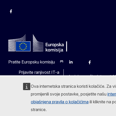
Facebook
Instagram
Twitter
YouTube
Pratite Europsku komisiju
Mastodon
LinkedIn
Bluesky
Facebook
Youtube
Other
Prijavite ranjivost IT-a
Jezici na našim internets
Ova internetska stranica koristi kolačiće. Za vi
promijenili svoje postavke, posjetite našu
inte
objašnjena pravila o kolačićima
ili kliknite n
stranice.