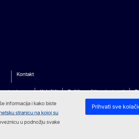
Kontakt
kim stranicama
Kolačići
Politika zaštite privatnosti
P
še informacija i kako biste
Prihvati sve kolač
rnetsku stranicu na kojoj su
a poveznicu u podnožju svake