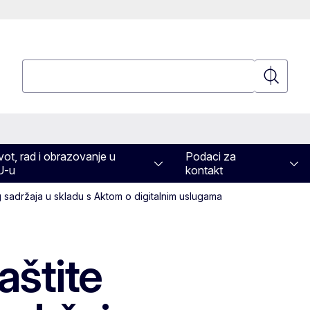
Pretraživanje
Pretraživ
vot, rad i obrazovanje u
Podaci za
U-u
kontakt
g sadržaja u skladu s Aktom o digitalnim uslugama
aštite