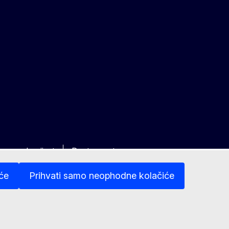
ravna obavijest
Dostupnost
iće
Prihvati samo neophodne kolačiće