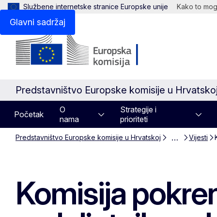
Službene internetske stranice Europske unije
Kako to mogu
Glavni sadržaj
Predstavništvo Europske komisije u Hrvatsko
O
Strategije i
Početak
nama
prioriteti
…
Predstavništvo Europske komisije u Hrvatskoj
Vijesti
Komisija pokrenu