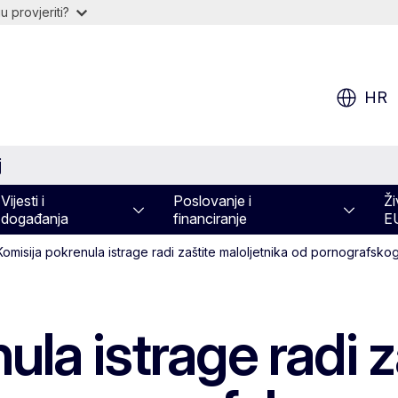
 provjeriti?
HR
j
Vijesti i
Poslovanje i
Ži
događanja
financiranje
E
Komisija pokrenula istrage radi zaštite maloljetnika od pornografsko
la istrage radi z