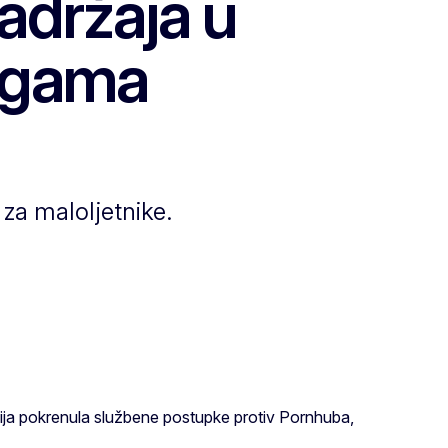
adržaja u
lugama
 za maloljetnike.
isija pokrenula službene postupke protiv Pornhuba,