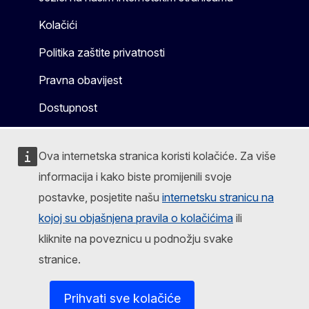
Kolačići
Politika zaštite privatnosti
Pravna obavijest
Dostupnost
Ova internetska stranica koristi kolačiće. Za više
informacija i kako biste promijenili svoje
postavke, posjetite našu
internetsku stranicu na
kojoj su objašnjena pravila o kolačićima
ili
kliknite na poveznicu u podnožju svake
stranice.
Prihvati sve kolačiće