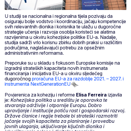
U studiji se nacionalna i regionalna tijela pozivaju da
osiguraju bolje vodstvo i koordinaciju, jačaju kompetencije
svih relevantnih dionika i korisnika te ulažu u dugoročne
strategije učenja i razvoja osoblja koristeći se alatima
razvijenima u okviru kohezijske politike EU-a. Nadalje,
studija sadrži vrlo korisnu zbirku dobrih praksi u različitim
područjima, naglašavajući potrebu za opsežnim
administrativnim reformama.
Preporuke su u skladu s fokusom Europske komisije na
izgradnji strateških kapaciteta novih instrumenata
financiranja i inicijativa EU-a u okviru sljedećeg
dugoročnog
proračuna EU-a za razdoblje 2021. – 2027. i
instrumenta NextGenerationEU
.
Povjerenica za koheziju i reforme
Elisa Ferreira
izjavila
je:
Kohezijska politika u središtu je oporavka te
stvaranja održivije i otpornije Europu. Dobro
upravljanje i institucije potiču rast i gospodarski razvoj.
Države članice i regije trebale bi strateški razmotriti
jačanje svojih kapaciteta za planiranje i provedbu
javnih ulaganja, uključivanje ključnih dionika i