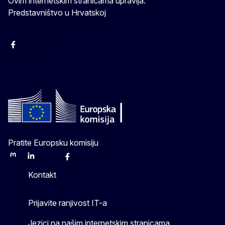
Ovim internetskim stranicama upravlja:
Predstavništvo u Hrvatskoj
Facebook
Instagram
Twitter
YouTube
Pratite Europsku komisiju
Mastodon
LinkedIn
Bluesky
Facebook
Youtube
Other
Kontakt
Prijavite ranjivost IT-a
Jezici na našim internetskim stranicama