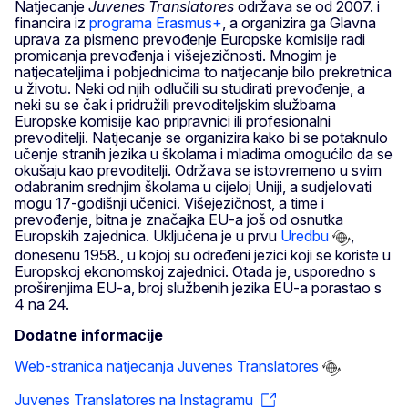
Natjecanje
Juvenes Translatores
održava se od 2007. i
financira iz
programa Erasmus+
, a organizira ga Glavna
uprava za pismeno prevođenje Europske komisije radi
promicanja prevođenja i višejezičnosti. Mnogim je
natjecateljima i pobjednicima to natjecanje bilo prekretnica
u životu. Neki od njih odlučili su studirati prevođenje, a
neki su se čak i pridružili prevoditeljskim službama
Europske komisije kao pripravnici ili profesionalni
prevoditelji. Natjecanje se organizira kako bi se potaknulo
učenje stranih jezika u školama i mladima omogućilo da se
okušaju kao prevoditelji. Održava se istovremeno u svim
odabranim srednjim školama u cijeloj Uniji, a sudjelovati
mogu 17-godišnji učenici. Višejezičnost, a time i
prevođenje, bitna je značajka EU-a još od osnutka
Europskih zajednica. Uključena je u prvu
Uredbu
,
donesenu 1958., u kojoj su određeni jezici koji se koriste u
Europskoj ekonomskoj zajednici. Otada je, usporedno s
proširenjima EU-a, broj službenih jezika EU-a porastao s
4 na 24.
Dodatne informacije
Web-stranica natjecanja Juvenes Translatores
Juvenes Translatores na Instagramu