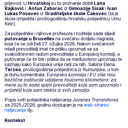
prijevod. U
Hrvatskoj
su to priznanje dobili
Lana
Rajković
i
Antun Zaborac
iz
Gimnazije Sisak
i
Ivan
Lukas Posavec
iz
Graditeljske škole Čakovec
(ta je
škola iznjedrila i prošlogodišnju hrvatsku pobjednicu Umu
Kirić).
Za pobjednike i njihove profesore i roditelje sada slijedi
putovanje u Bruxelles
na svečanu dodjelu nagrada,
koja će se održati 27. ožujka 2026. Nakon svečanosti
mladi prevoditelji imat će priliku upoznati se sa
svakodnevnim radom prevoditelja u Europskoj komisiji, a
putovanje će im biti i prilika da se međusobno upoznaju te
saznaju kako Europska unija radi za njih. Sabina Elena
Terzea
, prošlogodišnja pobjednica iz Rumunjske, u tom
je duhu komentirala:
Europska komisija i EU više nisu
bezlične institucije udaljene tisućama kilometara: za
mene su to sada sjajni prevoditelji koje sam upoznala i
prijatelji koje sam stekla iz svih zemalja
.
Popis svih pobjednika natjecanja
Juvenes Translatores
za 2025./2026. godinu dostupan je na
web-stranici
natjecanja
.
Kontekst