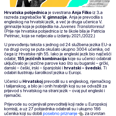
Hrvatska pobjednica
je svestrana
Anja Filko
iz 3.a
razreda zagrebačke
V. gimnazije
. Anja je prevodila s
engleskog na hrvatski jezik, a već je druga učenica V.
gimnazije koja je pobijedila na
Juvenes Translatoresu
!
(Prije nje hrvatska pobjednica iz te škole bila je Patricia
Petrinac, koja se natjecala u izdanju 2021./2022.)
U prevođenju teksta s jednog od 24 službena jezika EU-a
na drugi ovog se puta okušalo ukupno 3004 učenika, od
čega iz Hrvatske njih 55. Iako je engleski jezik bio najčešći
odabir,
155 jezičnih kombinacija
koje su učenici odabrali
uključivalo je i jezične parove kao što su bugarski – grčki,
danski – češki, irski – španjolski i
hrvatski – švedski
. Ti
odabiri ilustriraju šarolikost jezika u Europi.
Učenici u
Hrvatskoj
prevodili su s engleskog, njemačkog
i talijanskog, a bilo je i onih hrabrijih koji su se odvažili za
prijevod s hrvatskog na strani jezik – ovaj put engleski i
njemački.
Prijevode su ocjenjivali prevoditelji koji rade u Europskoj
komisiji, a uz 27 pobjednika odabrali su i ukupno 186
učenika koji su dobili
posebno priznanje
za izvrstan