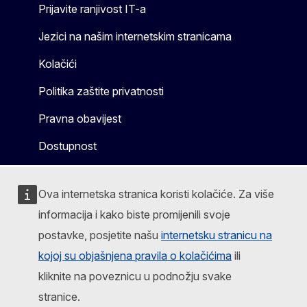
Prijavite ranjivost IT-a
Jezici na našim internetskim stranicama
Kolačići
Politika zaštite privatnosti
Pravna obavijest
Dostupnost
Ova internetska stranica koristi kolačiće. Za više
informacija i kako biste promijenili svoje
postavke, posjetite našu
internetsku stranicu na
kojoj su objašnjena pravila o kolačićima
ili
kliknite na poveznicu u podnožju svake
stranice.