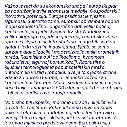
Važno je reći da su ekonomska snaga i europski plan
za naoružanje dvije strane iste medalje. Gospodarski i
inovativni potencijal Europe prednost je njezine
sigurnosti. Suprotno tome, europski obrambeni napori
mogu srednjoročno i dugoročno dati veliki poticaj
konkurentnijem jedinstvenom tržištu. Nadolazeća
velika ulaganja u sljedeću generaciju europske vojne
opreme i sigurnosne infrastrukture mogu biti snažan
vjetar u leđa važnim industrijama. Sjetite se samo
ubrzane digitalizacije i modernizacije naših prometnih
mreža. Razmislite o AI aplikacijama, kvantnom
računalstvu, sigurnoj komunikaciji. Razmislite o
ključnim tehnologijama poput satelitskih mreža,
autonomnih vozila i robotike. Sve je to s jedne strane
važno za obranu Europe, ali jednako važno i za
konkurentnost Europe. Mala i srednja poduzeća diljem
naše Unije – imamo ih 2 500 u lancu opskrbe za obranu
– bit će u središtu ove transformacije.
Da bismo bili uspješni, moramo ubrzati i uključiti više
privatnih investitora. Pokrenut ćemo nove omnibus
pakete kako bismo dodatno pojednostavili pravila i
smanjili birokraciju – uključujući i za sektor obrane. A
još ovog mjeseca predstavit ćemo Europsku uniju