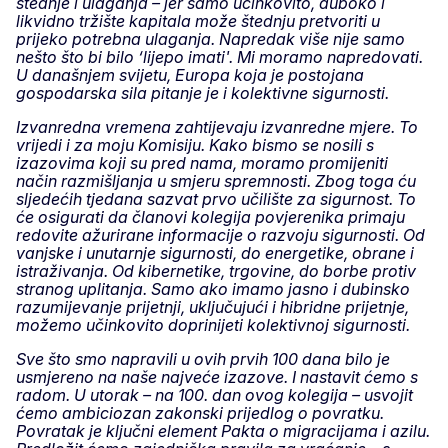
štednje i ulaganja – jer samo učinkovito, duboko i
likvidno tržište kapitala može štednju pretvoriti u
prijeko potrebna ulaganja. Napredak više nije samo
nešto što bi bilo ‘lijepo imati'. Mi moramo napredovati.
U današnjem svijetu, Europa koja je postojana
gospodarska sila pitanje je i kolektivne sigurnosti.
Izvanredna vremena zahtijevaju izvanredne mjere. To
vrijedi i za moju Komisiju. Kako bismo se nosili s
izazovima koji su pred nama, moramo promijeniti
način razmišljanja u smjeru spremnosti. Zbog toga ću
sljedećih tjedana sazvat prvo učilište za sigurnost. To
će osigurati da članovi kolegija povjerenika primaju
redovite ažurirane informacije o razvoju sigurnosti. Od
vanjske i unutarnje sigurnosti, do energetike, obrane i
istraživanja. Od kibernetike, trgovine, do borbe protiv
stranog uplitanja. Samo ako imamo jasno i dubinsko
razumijevanje prijetnji, uključujući i hibridne prijetnje,
možemo učinkovito doprinijeti kolektivnoj sigurnosti.
Sve što smo napravili u ovih prvih 100 dana bilo je
usmjereno na naše najveće izazove. I nastavit ćemo s
radom. U utorak – na 100. dan ovog kolegija – usvojit
ćemo ambiciozan zakonski prijedlog o povratku.
Povratak je ključni element Pakta o migracijama i azilu.