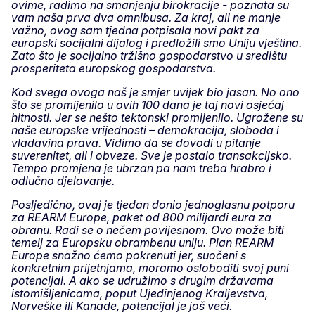
ovime, radimo na smanjenju birokracije - poznata su
vam naša prva dva omnibusa. Za kraj, ali ne manje
važno, ovog sam tjedna potpisala novi pakt za
europski socijalni dijalog i predložili smo Uniju vještina.
Zato što je socijalno tržišno gospodarstvo u središtu
prosperiteta europskog gospodarstva.
Kod svega ovoga naš je smjer uvijek bio jasan. No ono
što se promijenilo u ovih 100 dana je taj novi osjećaj
hitnosti. Jer se nešto tektonski promijenilo. Ugrožene su
naše europske vrijednosti – demokracija, sloboda i
vladavina prava. Vidimo da se dovodi u pitanje
suverenitet, ali i obveze. Sve je postalo transakcijsko.
Tempo promjena je ubrzan pa nam treba hrabro i
odlučno djelovanje.
Posljedično, ovaj je tjedan donio jednoglasnu potporu
za REARM Europe, paket od 800 milijardi eura za
obranu. Radi se o nečem povijesnom. Ovo može biti
temelj za Europsku obrambenu uniju. Plan REARM
Europe snažno ćemo pokrenuti jer, suočeni s
konkretnim prijetnjama, moramo osloboditi svoj puni
potencijal. A ako se udružimo s drugim državama
istomišljenicama, poput Ujedinjenog Kraljevstva,
Norveške ili Kanade, potencijal je još veći.