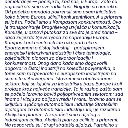
demokracije — počinje tu, kod nas, u Europi. Zato ću
pojasniti što smo sve radili kući. Najprije na napretku.
Od početka mandata pokrenuli smo osam inicijativa
kako bismo Europu učinili konkurentnijom. A u pripremi
su još tri. Počeli smo s Kompasom konkurentnosti. Ovo
je transponiranje Draghijevog izvješća u komunikaciju
Komisije, u osnovi putokaz za sve što je pred nama –
naša zvijezda Sjevernjača za napredniju Europu.
Kompas konkurentnosti ide ruku pod ruku s
Sporazumom o čistoj industriji – podupiranjem
energetski intenzivnih industrija i čiste tehnologije,
zajedničkim planom za dekarbonizaciju i
konkurentnost. Onog dana kada smo dogovorili
dogovor o čistoj industriji na koledžu povjerenika, o
tome sam razgovarala i s europskom industrijom na
summitu u Antwerpenu. Istovremeno obuhvaćamo
sektore koji su ključni za industrijsku bazu Europe i koji
prolaze kroz najveće tranzicije. To je razlog zašto sam
se počela izravno baviti poljoprivrednim sektorom: sad
imamo i viziju za poljoprivredu i hranu. Izravno sam se
uključila u jačanje automobilske industrije Strateškim
dijalogom za automobilsku industriju, koji je rezultirao
Akcijskim planom. A započeli smo i dijalog s
industrijom čelika. Akcijski plan za čelik je u pripremi.
Na rasporedu su i drugi strateški dijalozi. Paralelno s