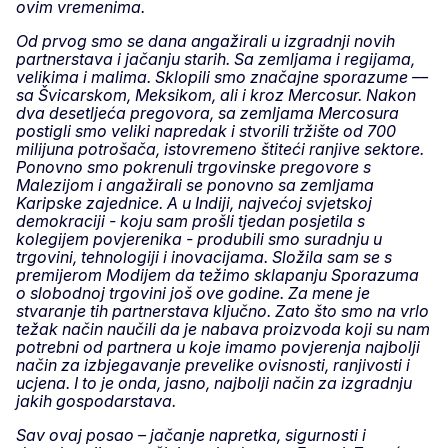
ovim vremenima.
Od prvog smo se dana angažirali u izgradnji novih
partnerstava i jačanju starih. Sa zemljama i regijama,
velikima i malima. Sklopili smo značajne sporazume ––
sa Švicarskom, Meksikom, ali i kroz Mercosur. Nakon
dva desetljeća pregovora, sa zemljama Mercosura
postigli smo veliki napredak i stvorili tržište od 700
milijuna potrošača, istovremeno štiteći ranjive sektore.
Ponovno smo pokrenuli trgovinske pregovore s
Malezijom i angažirali se ponovno sa zemljama
Karipske zajednice. A u Indiji, najvećoj svjetskoj
demokraciji - koju sam prošli tjedan posjetila s
kolegijem povjerenika - produbili smo suradnju u
trgovini, tehnologiji i inovacijama. Složila sam se s
premijerom Modijem da težimo sklapanju Sporazuma
o slobodnoj trgovini još ove godine. Za mene je
stvaranje tih partnerstava ključno. Zato što smo na vrlo
težak način naučili da je nabava proizvoda koji su nam
potrebni od partnera u koje imamo povjerenja najbolji
način za izbjegavanje prevelike ovisnosti, ranjivosti i
ucjena. I to je onda, jasno, najbolji način za izgradnju
jakih gospodarstava.
Sav ovaj posao – jačanje napretka, sigurnosti i