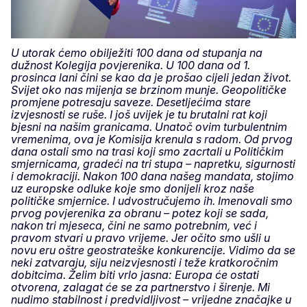
U utorak ćemo obilježiti 100 dana od stupanja na
dužnost Kolegija povjerenika. U 100 dana od 1.
prosinca lani čini se kao da je prošao cijeli jedan život.
Svijet oko nas mijenja se brzinom munje. Geopolitičke
promjene potresaju saveze. Desetljećima stare
izvjesnosti se ruše. I još uvijek je tu brutalni rat koji
bjesni na našim granicama. Unatoč ovim turbulentnim
vremenima, ova je Komisija krenula s radom. Od prvog
dana ostali smo na trasi koji smo zacrtali u Političkim
smjernicama, gradeći na tri stupa – napretku, sigurnosti
i demokraciji. Nakon 100 dana našeg mandata, stojimo
uz europske odluke koje smo donijeli kroz naše
političke smjernice. I udvostručujemo ih. Imenovali smo
prvog povjerenika za obranu – potez koji se sada,
nakon tri mjeseca, čini ne samo potrebnim, već i
pravom stvari u pravo vrijeme. Jer očito smo ušli u
novu eru oštre geostrateške konkurencije. Vidimo da se
neki zatvaraju, siju neizvjesnosti i teže kratkoročnim
dobitcima. Želim biti vrlo jasna: Europa će ostati
otvorena, zalagat će se za partnerstvo i širenje. Mi
nudimo stabilnost i predvidljivost – vrijedne značajke u