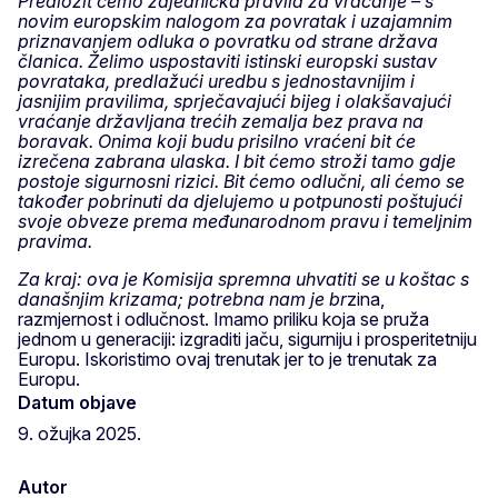
Predložit ćemo zajednička pravila za vraćanje – s
novim europskim nalogom za povratak i uzajamnim
priznavanjem odluka o povratku od strane država
članica. Želimo uspostaviti istinski europski sustav
povrataka, predlažući uredbu s jednostavnijim i
jasnijim pravilima, sprječavajući bijeg i olakšavajući
vraćanje državljana trećih zemalja bez prava na
boravak. Onima koji budu prisilno vraćeni bit će
izrečena zabrana ulaska. I bit ćemo stroži tamo gdje
postoje sigurnosni rizici. Bit ćemo odlučni, ali ćemo se
također pobrinuti da djelujemo u potpunosti poštujući
svoje obveze prema međunarodnom pravu i temeljnim
pravima.
Za kraj: ova je Komisija spremna uhvatiti se u koštac s
današnjim krizama; potrebna nam je br
zina,
razmjernost i odlučnost. Imamo priliku koja se pruža
jednom u generaciji: izgraditi jaču, sigurniju i prosperitetniju
Europu. Iskoristimo ovaj trenutak jer to je trenutak za
Europu.
Datum objave
9. ožujka 2025.
Autor