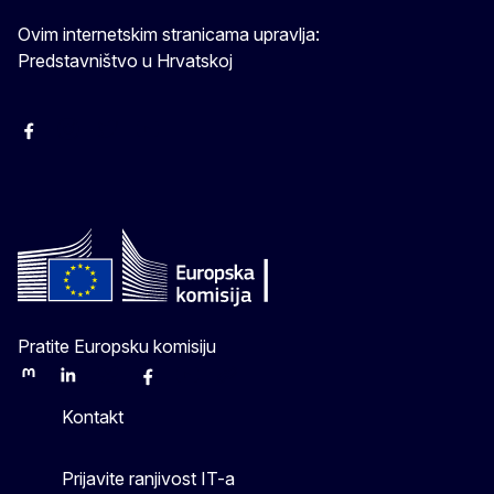
Ovim internetskim stranicama upravlja:
Predstavništvo u Hrvatskoj
Facebook
Instagram
Twitter
YouTube
Pratite Europsku komisiju
Mastodon
LinkedIn
Bluesky
Facebook
Youtube
Other
Kontakt
Prijavite ranjivost IT-a