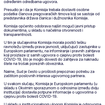
određenim odredbama ugovora.
Presudio je i da je Komisija trebala dostaviti osobne
podatke članova pregovaračkih timova koji se sastoje od
predstavnika država članica i dužnosnika Komisije.
Komisija općenito odobrava najširi mogući javni pristup
dokumentima, u skladu s načelima otvorenosti i
transparentnosti.
U tim je slučajevima Komisija morala postići tešku
ravnotežu između prava javnosti, uključujući zastupnike u
Europskom parlamentu, na informiranje i pravnih zahtjeva
koji proizlaze iz samih ugovora o cjepivu protiv bolesti
COVID-19, što je moglo dovesti do zahtjeva za naknadu
štete na trošak poreznih obveznika.
Naime, Sud je često u prošlosti prepoznao potrebu za
zaštitom poslovnih interesa ugovornog partnera.
U svakom slučaju, Komisija je Europskom parlamentu (u
skladu s Okvirnim sporazumom o odnosima između dviju
institucija) dostavila potpune informacije o ugovorima o
cjepivu protiv bolesti COVID-19.
U skladu s institucionalnom ulogom Komisija je odgovorna