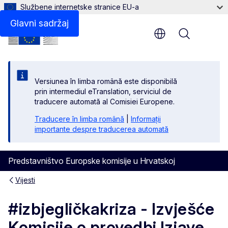
Službene internetske stranice EU-a
Glavni sadržaj
Menu
Versiunea în limba română este disponibilă
prin intermediul eTranslation, serviciul de
traducere automată al Comisiei Europene.
Traducere în limba română
|
Informații
importante despre traducerea automată
Predstavništvo Europske komisije u Hrvatskoj
Vijesti
#izbjegličkakriza - Izvješće
Komisije o provedbi Izjave