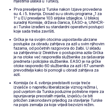
mjestima ulaska u Turskoj.
Prva preseljenja iz Turske nakon Izjave provedena
su 4. i 5. travnja. Dosad su u okviru programa „1 za
1” u EU preseljene 103 sirijske izbjeglice. U bliskoj
suradnji Komisije, država članica, EASO-a, UNHCR-
a i Turske izrađeni su standardni operativni postupci
koje sada treba završiti.
Grčka je na svojim otocima uspostavila ubrzane
postupke za obradu zahtjeva za azil u svim njihovim
fazama, od početnih razgovora do žalbi. U skladu
sa zahtjevima iz Direktive o postupcima azila Grčka
je na otoke već rasporedila službenike za rješavanje
predmeta i policijske službenike. EASO je na grčke
otoke rasporedio 60 službenika za azil i 67 usmenih
prevoditelja kako bi pomogli u obradi zahtjeva za
azil.
Komisija će 4. svibnja predstaviti svoje treće
izvješće o napretku liberalizacije viznog režima i,
pod uvjetom da Turska poduzme potrebne mjere za
ispunjavanje preostalih mjerila, izvješću će biti
priložen zakonodavni prijedlog za stavljanje Turske
na popis zemalja za koje vrijedi bezvizni režim.