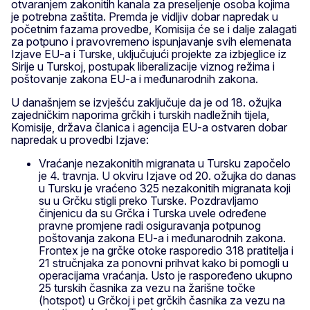
otvaranjem zakonitih kanala za preseljenje osoba kojima
je potrebna zaštita. Premda je vidljiv dobar napredak u
početnim fazama provedbe, Komisija će se i dalje zalagati
za potpuno i pravovremeno ispunjavanje svih elemenata
Izjave EU-a i Turske, uključujući projekte za izbjeglice iz
Sirije u Turskoj, postupak liberalizacije viznog režima i
poštovanje zakona EU-a i međunarodnih zakona.
U današnjem se izvješću zaključuje da je od 18. ožujka
zajedničkim naporima grčkih i turskih nadležnih tijela,
Komisije, država članica i agencija EU-a ostvaren dobar
napredak u provedbi Izjave:
Vraćanje nezakonitih migranata u Tursku započelo
je 4. travnja. U okviru Izjave od 20. ožujka do danas
u Tursku je vraćeno 325 nezakonitih migranata koji
su u Grčku stigli preko Turske. Pozdravljamo
činjenicu da su Grčka i Turska uvele određene
pravne promjene radi osiguravanja potpunog
poštovanja zakona EU-a i međunarodnih zakona.
Frontex je na grčke otoke rasporedio 318 pratitelja i
21 stručnjaka za ponovni prihvat kako bi pomogli u
operacijama vraćanja. Usto je raspoređeno ukupno
25 turskih časnika za vezu na žarišne točke
(hotspot) u Grčkoj i pet grčkih časnika za vezu na