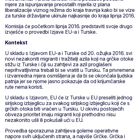
mjere za ispunjavanje preostalih mjerila iz plana
liberalizacije viznog režima do kraja travnja kako bi se vize
za turske državljane ukinule najkasnije do kraja lipnja 2016.
Komisija će početkom lipnja 2016. predstaviti svoje drugo
izvješće o provedbi Izjave EU-a i Turske.
Kontekst
U skladu s Izjavom EU-a i Turske od 20. ožujka 2016. svi
novi nezakoniti migranti i tražitelji azila koji na grčke otoke
stižu iz Turske i čiji su zahtjevi za azil proglašeni
neprihvatljivima trebali bi se vratiti u Tursku. Ta privremena
i izvanredna mjera osmišljena je da bi se okončala ljudska
patnja jer se njome jasno pokazuje da od krijumčarske
rute nema koristi.
U skladu s Izjavom, EU će iz Turske u EU preseliti jednog
sirijskog izbjeglicu za svakog sirijskog izbjeglicu koji će s
grčkih otoka biti vraćen u Tursku. U okviru postojećih
obveza prioritet imaju migranti koji prethodno nisu
nezakonito ušli ili pokušali ući u EU.
Provedba sporazuma zahtijeva goleme operativne
napore svih uključenih strana, a najviše Grčke. Grčka i