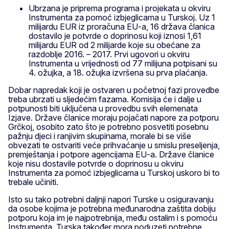
Ubrzana je priprema programa i projekata u okviru
Instrumenta za pomoć izbjeglicama u Turskoj. Uz 1
milijardu EUR iz proračuna EU-a, 16 država članica
dostavilo je potvrde o doprinosu koji iznosi 1,61
milijardu EUR od 2 milijarde koje su obećane za
razdoblje 2016. – 2017. Prvi ugovori u okviru
Instrumenta u vrijednosti od 77 milijuna potpisani su
4. ožujka, a 18. ožujka izvršena su prva plaćanja.
Dobar napredak koji je ostvaren u početnoj fazi provedbe
treba ubrzati u sljedećim fazama. Komisija će i dalje u
potpunosti biti uključena u provedbu svih elemenata
Izjave. Države članice moraju pojačati napore za potporu
Grčkoj, osobito zato što je potrebno posvetiti posebnu
pažnju djeci i ranjivim skupinama, morale bi se više
obvezati te ostvariti veće prihvaćanje u smislu preseljenja,
premještanja i potpore agencijama EU-a. Države članice
koje nisu dostavile potvrde o doprinosu u okviru
Instrumenta za pomoć izbjeglicama u Turskoj uskoro bi to
trebale učiniti.
Isto su tako potrebni daljnji napori Turske u osiguravanju
da osobe kojima je potrebna međunarodna zaštita dobiju
potporu koja im je najpotrebnija, među ostalim i s pomoću
Instrumenta. Turska također mora poduzeti potrebne