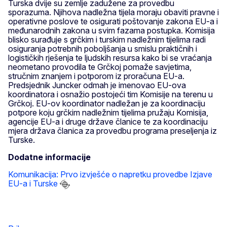
Turska dvije su zemlje zadužene za provedbu
sporazuma. Njihova nadležna tijela moraju obaviti pravne i
operativne poslove te osigurati poštovanje zakona EU-a i
međunarodnih zakona u svim fazama postupka. Komisija
blisko surađuje s grčkim i turskim nadležnim tijelima radi
osiguranja potrebnih poboljšanja u smislu praktičnih i
logističkih rješenja te ljudskih resursa kako bi se vraćanja
neometano provodila te Grčkoj pomaže savjetima,
stručnim znanjem i potporom iz proračuna EU-a.
Predsjednik Juncker odmah je imenovao EU-ova
koordinatora i osnažio postojeći tim Komisije na terenu u
Grčkoj. EU-ov koordinator nadležan je za koordinaciju
potpore koju grčkim nadležnim tijelima pružaju Komisija,
agencije EU-a i druge države članice te za koordinaciju
mjera država članica za provedbu programa preseljenja iz
Turske.
Dodatne informacije
Komunikacija: Prvo izvješće o napretku provedbe Izjave
EU-a i Turske