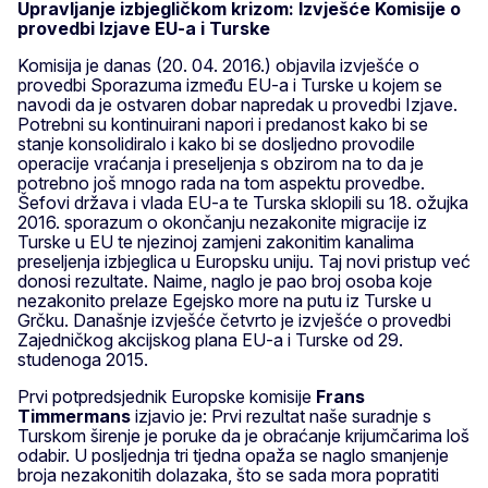
Upravljanje izbjegličkom krizom: Izvješće Komisije o
provedbi Izjave EU-a i Turske
Komisija je danas (20. 04. 2016.) objavila izvješće o
provedbi Sporazuma između EU-a i Turske u kojem se
navodi da je ostvaren dobar napredak u provedbi Izjave.
Potrebni su kontinuirani napori i predanost kako bi se
stanje konsolidiralo i kako bi se dosljedno provodile
operacije vraćanja i preseljenja s obzirom na to da je
potrebno još mnogo rada na tom aspektu provedbe.
Šefovi država i vlada EU-a te Turska sklopili su 18. ožujka
2016. sporazum o okončanju nezakonite migracije iz
Turske u EU te njezinoj zamjeni zakonitim kanalima
preseljenja izbjeglica u Europsku uniju. Taj novi pristup već
donosi rezultate. Naime, naglo je pao broj osoba koje
nezakonito prelaze Egejsko more na putu iz Turske u
Grčku. Današnje izvješće četvrto je izvješće o provedbi
Zajedničkog akcijskog plana EU-a i Turske od 29.
studenoga 2015.
Prvi potpredsjednik Europske komisije
Frans
Timmermans
izjavio je: Prvi rezultat naše suradnje s
Turskom širenje je poruke da je obraćanje krijumčarima loš
odabir. U posljednja tri tjedna opaža se naglo smanjenje
broja nezakonitih dolazaka, što se sada mora popratiti