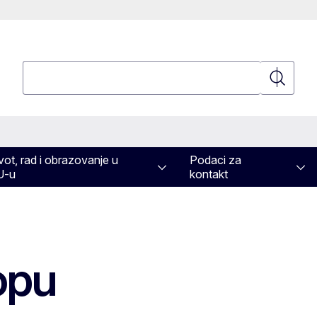
Pretraživanje
Pretraživ
vot, rad i obrazovanje u
Podaci za
U-u
kontakt
opu