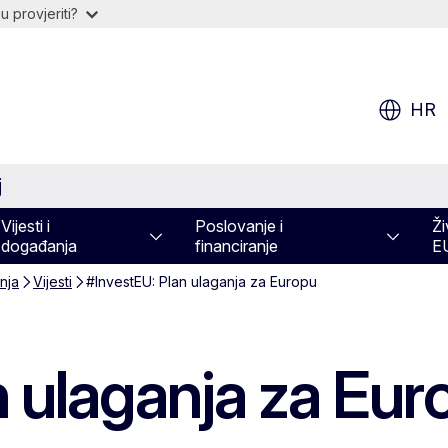
 provjeriti?
HR
j
Vijesti i
Poslovanje i
Ži
događanja
financiranje
E
nja
Vijesti
#InvestEU: Plan ulaganja za Europu
n ulaganja za Eur