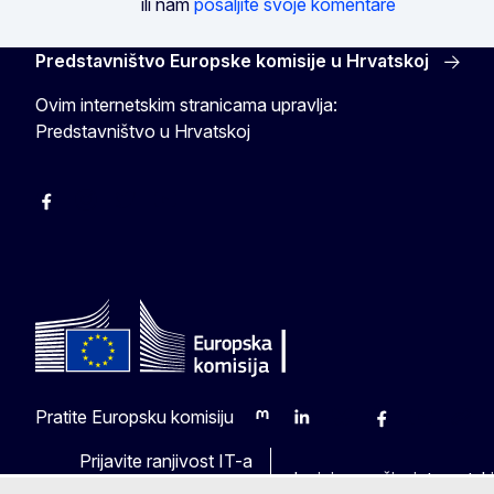
ili nam
pošaljite svoje komentare
Predstavništvo Europske komisije u Hrvatskoj
Ovim internetskim stranicama upravlja:
Predstavništvo u Hrvatskoj
Facebook
Instagram
Twitter
YouTube
Pratite Europsku komisiju
Mastodon
LinkedIn
Bluesky
Facebook
Youtube
Other
Prijavite ranjivost IT-a
Jezici na našim internets