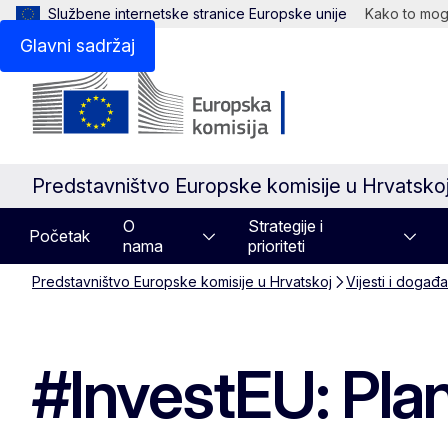
Službene internetske stranice Europske unije
Kako to mogu
Glavni sadržaj
Predstavništvo Europske komisije u Hrvatsko
O
Strategije i
Početak
nama
prioriteti
Predstavništvo Europske komisije u Hrvatskoj
Vijesti i događa
#InvestEU: Pla