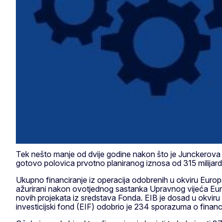
Tek nešto manje od dvije godine nakon što je Junckerova K
gotovo polovica prvotno planiranog iznosa od 315 milijardi
Ukupno financiranje iz operacija odobrenih u okviru Europ
ažurirani nakon ovotjednog sastanka Upravnog vijeća Euro
novih projekata iz sredstava Fonda. EIB je dosad u okviru E
investicijski fond (EIF) odobrio je 234 sporazuma o financ