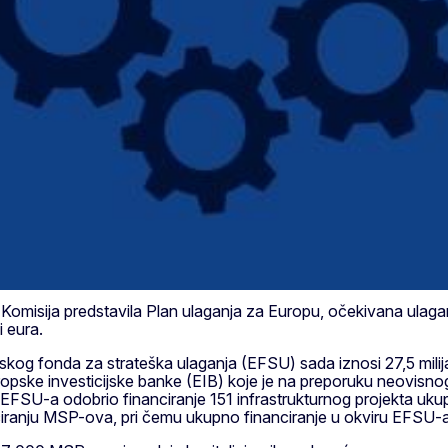
omisija predstavila Plan ulaganja za Europu, očekivana ulagan
 eura.
skog fonda za strateška ulaganja (EFSU) sada iznosi 27,5 mili
pske investicijske banke (EIB) koje je na preporuku neovisnog
FSU-a odobrio financiranje 151 infrastrukturnog projekta ukupne
iranju MSP-ova, pri čemu ukupno financiranje u okviru EFSU-a iz