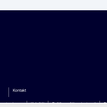
Kontakt
kim stranicama
Kolačići
Politika zaštite privatnosti
P