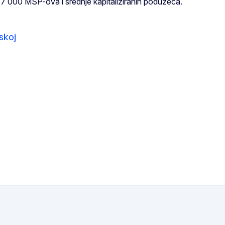
 377 000 MSP-ova i srednje kapitaliziranih poduzeća.
skoj