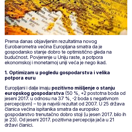
Prema danas objavljenim rezultatima novog
Eurobarometra većina Europljana smatra da je
gospodarsko stanje dobro te optimistično gleda na
budućnost. Povjerenje u Uniju raste, a potpora
ekonomskoj i monetarnoj uniji veća je nego ikad.
1. Optimizam u pogledu gospodarstva i velika
potpora euru
Europljani i dalje imaju
pozitivno mišljenje o stanju
europskog gospodarstva
(50 %, +2 postotna boda od
jeseni 2017. u odnosu na 37 %, -2 boda s negativnom
percepcijom) – to je najviši rezultat od 2007. U 25 država
članica većina ispitanika smatra da europsko
gospodarstvo trenutačno dobro stoji (u jesen 2017. bilo ih
je 23). Od jeseni 2017. pozitivna percepcija jača u 21
državi članici.