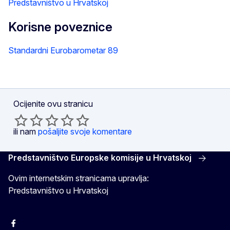
Predstavništvo u Hrvatskoj
Korisne poveznice
Standardni Eurobarometar 89
Ocijenite ovu stranicu
ili nam
pošaljite svoje komentare
Predstavništvo Europske komisije u Hrvatskoj
Ovim internetskim stranicama upravlja:
Predstavništvo u Hrvatskoj
Facebook
Instagram
Twitter
YouTube