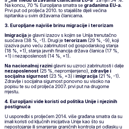
a
„mir među državama članicama EU-a”
za njih 54 %.
Na koncu, 70 % Europljana smatra se
građanima EU-a
.
Prvi put od proljeća 2010. to stajalište dijeli većina
ispitanika u svim državama članicama.
3. Europljane najviše brinu migracije i terorizam
Imigracija
je glavni izazov s kojim se Unija trenutačno
suočava (38 %, -1). Drugi je
terorizam
(29 %, -9), koji
izaziva puno veću zabrinutost od gospodarskog stanja
(18 %, +1), stanja javnih financija država članica (17 %,
+1) i nezaposlenosti (14 %, +1).
Na nacionalnoj razini
glavni su uzroci zabrinutosti i dalje
nezaposlenost
(25 %, nepromijenjeno),
zdravlje i
socijalna sigurnost
(23 %, +3) i
imigracija
(21 %, -1).
Zdravlje i socijalna sigurnost ponovno su visoko na
popisu te su od proljeća 2007. prvi put na drugome
mjestu.
4. Europljani vide koristi od politika Unije i njezinih
postignuća
U usporedbi s proljećem 2014. više građana smatra da su
imali koristi od ključnih inicijativa Unije kao što su
nepostojanje ili smanjenje graničnih kontrola pri odlasku u