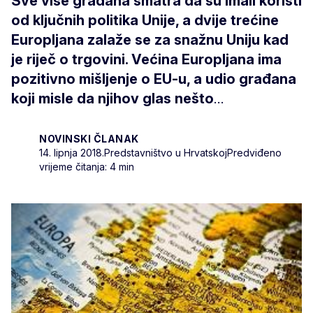
Sve više građana smatra da su imali koristi
od ključnih politika Unije, a dvije trećine
Europljana zalaže se za snažnu Uniju kad
je riječ o trgovini. Većina Europljana ima
pozitivno mišljenje o EU-u, a udio građana
koji misle da njihov glas nešto
...
NOVINSKI ČLANAK
14. lipnja 2018.
Predstavništvo u Hrvatskoj
Predviđeno
vrijeme čitanja: 4 min