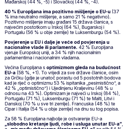
Mađarskoj (44 %, -5) i Slovačkoj (44 %, -4).
40 % Europljana ima
pozitivno mišljenje o EU-u
(37
% ima neutralno mišljenje, a samo 21 % negativno).
Pozitivno mišljenje imaju građani 15 država članica, s
najvećim postotkom u Irskoj (64 %), Bugarskoj i
Portugalu (56 % u obje zemlje) te Luksemburgu (54 %).
Povjerenje u EU i dalje je veće od povjerenja u
nacionalne vlade ili parlamente.
42 % Europljana
vjeruje Europskoj uniji, a 34 % njih nacionalnim
parlamentima i nacionalnim vladama.
Većina Europljana s
optimizmom gleda na budućnost
EU-a
(58 %, +1). To vrijedi za sve države članice, osim
za Grčku (gdje je unatoč porastu od 5 postotnih bodova
kad je riječ o optimizmu 53 % ispitanika „pesimistično”, a
42 % „optimistično”) i Ujedinjenu Kraljevinu (48 % u
odnosu na 43 %). Optimizam je najveći u Irskoj (84 %),
Portugalu (71 %), Luksemburgu (71 %) te Malti, Litvi i
Danskoj (70 % u sve tri zemlje). Francuska (48 %) te
Cipar i Italija (54 % u obje zemlje) na dnu su tog popisa.
Za 58 % Europljana najbolje je ostvarenje EU-a
„slobodno kretanje ljudi, robe i usluga unutar EU-a”
,