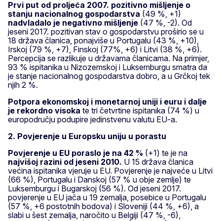
Prvi put od proljeća 2007. pozitivno mišljenje o
stanju nacionalnog gospodarstva
(49 %, +1)
nadvladalo je negativno mišljenje
(47 %, -2). Od
jeseni 2017. pozitivan stav o gospodarstvu proširio se u
18 država članica, ponajviše u Portugalu (43 %, +10),
Irskoj (79 %, +7), Finskoj (77%, +6) i Litvi (38 %, +6).
Percepcija se razlikuje u državama članicama. Na primjer,
93 % ispitanika u Nizozemskoj i Luksemburgu smatra da
je stanje nacionalnog gospodarstva dobro, a u Grčkoj tek
njih 2 %.
Potpora ekonomskoj i monetarnoj uniji i euru i dalje
je rekordno visoka
te tri četvrtine ispitanika (74 %) u
europodručju podupire jedinstvenu valutu EU-a.
2. Povjerenje u Europsku uniju u porastu
Povjerenje u EU poraslo je na 42 %
(+1) te je na
najvišoj razini od jeseni 2010.
U 15 država članica
većina ispitanika vjeruje u EU. Povjerenje je najveće u Litvi
(66 %), Portugalu i Danskoj (57 % u obje zemlje) te
Luksemburgu i Bugarskoj (56 %). Od jeseni 2017.
povjerenje u EU jača u 19 zemalja, posebice u Portugalu
(57 %, +6 postotnih bodova) i Sloveniji (44 %, +6), a
slabi u šest zemalja, naročito u Belgiji (47 %, -6),