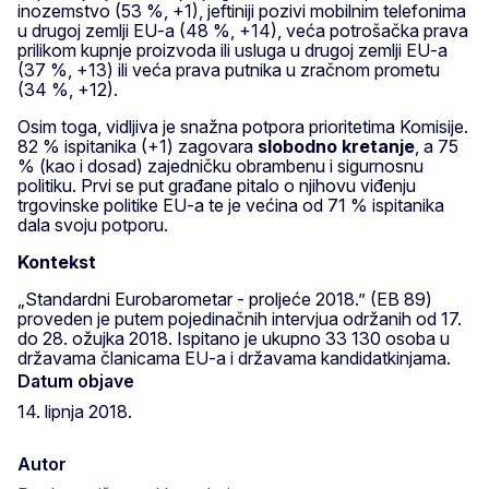
inozemstvo (53 %, +1), jeftiniji pozivi mobilnim telefonima
u drugoj zemlji EU-a (48 %, +14), veća potrošačka prava
prilikom kupnje proizvoda ili usluga u drugoj zemlji EU-a
(37 %, +13) ili veća prava putnika u zračnom prometu
(34 %, +12).
Osim toga, vidljiva je snažna potpora prioritetima Komisije.
82 % ispitanika (+1) zagovara
slobodno kretanje
, a 75
% (kao i dosad) zajedničku obrambenu i sigurnosnu
politiku. Prvi se put građane pitalo o njihovu viđenju
trgovinske politike EU-a te je većina od 71 % ispitanika
dala svoju potporu.
Kontekst
„Standardni Eurobarometar - proljeće 2018.” (EB 89)
proveden je putem pojedinačnih intervjua održanih od 17.
do 28. ožujka 2018. Ispitano je ukupno 33 130 osoba u
državama članicama EU-a i državama kandidatkinjama.
Datum objave
14. lipnja 2018.
Autor