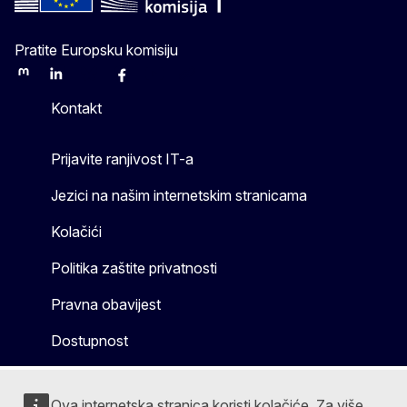
Pratite Europsku komisiju
Mastodon
LinkedIn
Bluesky
Facebook
Youtube
Other
Kontakt
Prijavite ranjivost IT-a
Jezici na našim internetskim stranicama
Kolačići
Politika zaštite privatnosti
Pravna obavijest
Dostupnost
Ova internetska stranica koristi kolačiće. Za više