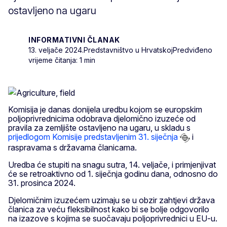
ostavljeno na ugaru
INFORMATIVNI ČLANAK
13. veljače 2024.
Predstavništvo u Hrvatskoj
Predviđeno
vrijeme čitanja: 1 min
Komisija je danas donijela uredbu kojom se europskim
poljoprivrednicima odobrava djelomično izuzeće od
pravila za zemljište ostavljeno na ugaru, u skladu s
prijedlogom Komisije predstavljenim 31. siječnja
i
raspravama s državama članicama.
Uredba će stupiti na snagu sutra, 14. veljače, i primjenjivat
će se retroaktivno od 1. siječnja godinu dana, odnosno do
31. prosinca 2024.
Djelomičnim izuzećem uzimaju se u obzir zahtjevi država
članica za veću fleksibilnost kako bi se bolje odgovorilo
na izazove s kojima se suočavaju poljoprivrednici u EU-u.