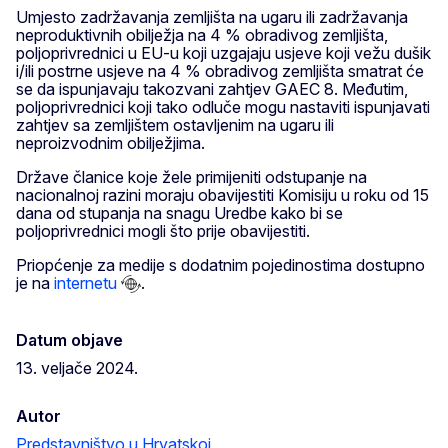
Umjesto zadržavanja zemljišta na ugaru ili zadržavanja
neproduktivnih obilježja na 4 % obradivog zemljišta,
poljoprivrednici u EU-u koji uzgajaju usjeve koji vežu dušik
i/ili postrne usjeve na 4 % obradivog zemljišta smatrat će
se da ispunjavaju takozvani zahtjev GAEC 8. Međutim,
poljoprivrednici koji tako odluče mogu nastaviti ispunjavati
zahtjev sa zemljištem ostavljenim na ugaru ili
neproizvodnim obilježjima.
Države članice koje žele primijeniti odstupanje na
nacionalnoj razini moraju obavijestiti Komisiju u roku od 15
dana od stupanja na snagu Uredbe kako bi se
poljoprivrednici mogli što prije obavijestiti.
Priopćenje za medije s dodatnim pojedinostima dostupno
je na
internetu
.
Datum objave
13. veljače 2024.
Autor
Predstavništvo u Hrvatskoj