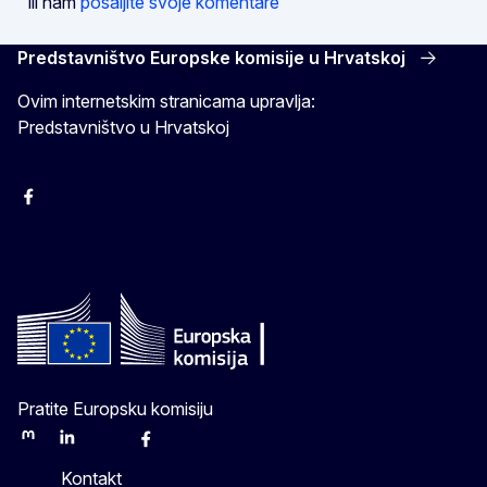
ili nam
pošaljite svoje komentare
Predstavništvo Europske komisije u Hrvatskoj
Ovim internetskim stranicama upravlja:
Predstavništvo u Hrvatskoj
Facebook
Instagram
Twitter
YouTube
Pratite Europsku komisiju
Mastodon
LinkedIn
Bluesky
Facebook
Youtube
Other
Kontakt