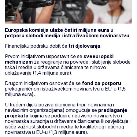
Europska komisija ulaže četiri milijuna eura u
potporu slobodi medija i istraživačkom novinarstvu
Financijsku podršku dobit će
tri djelovanja
.
Prvom inicijativom uspostavit će se
sveeuropski
mehanizam
za reagiranje na povrede i slabljenje slobode
tiska i medija u državama članicama te njihovo
ublažavanje (1,4 milijuna eura).
Drugom inicijativom osnovat će se
fond za potporu
prekograničnom istraživačkom novinarstvu u EU-u (1,5
milijuna eura).
U trećem dijelu poziva dionicima (npr. novinarima i
nevladinim organizacijama) omogućuje se
predlaganje
projekata
kojima se podupire neovisno novinarstvo i
novinarska suradnja u državama članicama ili osvješćuje i
ističe važnost slobodnih medija te kvalitetnog i etičnog
novinarstva u EU-u (1,3 milijuna eura).