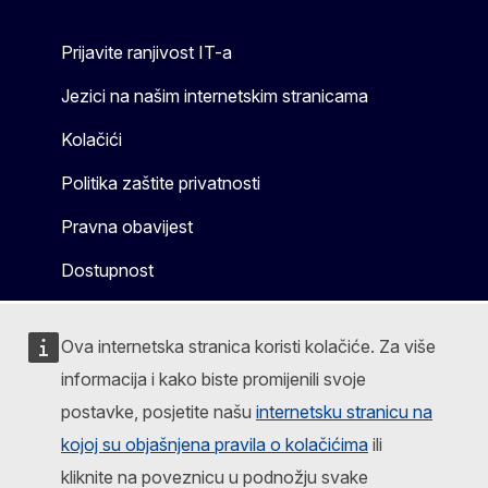
Prijavite ranjivost IT-a
Jezici na našim internetskim stranicama
Kolačići
Politika zaštite privatnosti
Pravna obavijest
Dostupnost
Ova internetska stranica koristi kolačiće. Za više
informacija i kako biste promijenili svoje
postavke, posjetite našu
internetsku stranicu na
kojoj su objašnjena pravila o kolačićima
ili
kliknite na poveznicu u podnožju svake