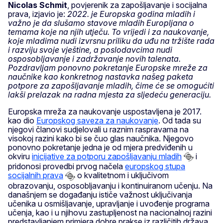
Nicolas Schmit
, povjerenik za zapošljavanje i socijalna
prava, izjavio je:
2022. je Europska godina mladih i
važno je da slušamo stavove mladih Europljana o
temama koje na njih utječu. To vrijedi i za naukovanje,
koje mladima nudi izvrsnu priliku da uđu na tržište rada
i razviju svoje vještine, a poslodavcima nudi
osposobljavanje i zadržavanje novih talenata.
Pozdravljam ponovno pokretanje Europske mreže za
naučnike kao konkretnog nastavka našeg paketa
potpore za zapošljavanje mladih, čime će se omogućiti
lakši prelazak na radna mjesta za sljedeću generaciju.
Europska mreža za naukovanje uspostavljena je 2017.
kao dio
Europskog saveza za naukovanje
. Od tada su
njegovi članovi sudjelovali u raznim raspravama na
visokoj razini kako bi se čuo glas naučnika. Njegovo
ponovno pokretanje jedna je od mjera predviđenih u
okviru
inicijative za potporu zapošljavanju mladih
i
pridonosi provedbi prvog načela
europskog stupa
socijalnih prava
o kvalitetnom i uključivom
obrazovanju, osposobljavanju i kontinuiranom učenju. Na
današnjem se događanju ističe važnost uključivanja
učenika u osmišljavanje, upravljanje i uvođenje programa
učenja, kao i u njihovu zastupljenost na nacionalnoj razini
predstavljanjem primjera dobre prakse iz različitih država