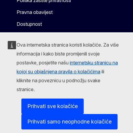
Politika zaštite privatnosti
Pravna obavijest
Dostupnost
Ova internetska stranica koristi kolačiće. Za više
informacija i kako biste promijenili svoje
postavke, posjetite našu
internetsku stranicu na
kojoj su objašnjena pravila o kolačićima
ili
kliknite na poveznicu u podnožju svake
stranice.
Prihvati sve kolačiće
Prihvati samo neophodne kolačiće