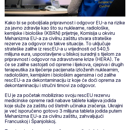
Kako bi se poboljšala pripravnost i odgovor EU-a na rizike
za javno zdravlje kao što su nuklearne, radiološke,
kemijske i biološke (KBRN) prijetnje, Komisija u okviru
Mehanizma EU-a za civilnu zaštitu stvara strateške
rezerve za odgovor na takve situacije. To uključuje
strateške zalihe iz rescEU-a u vrijednosti od 540,5
milijuna eura, uspostavljene u bliskoj suradnji s tijelom za
pripravnost i odgovor na zdravstvene krize (HERA). Te
će se zalihe sastojati od opreme i lijekova, cjepiva i drugih
terapeutika za liječenje pacijenata izloženih nuklearnim,
radiološkim, kemijskim i biološkim agensima i od zalihe
rescEU-a za dekontaminaciju iz koje će doći oprema za
dekontaminaciju i stručni timovi za odgovor.
EU je za početak mobilizirao svoju rescEU rezervu
medicinske opreme radi nabave tablete kalijeva jodida
koje služe za zaštitu od štetnih učinaka zračenja. Ukrajini
je već isporučeno gotovo 3 milijuna tableta jodida putem
Mehanizma EU-a za civilnu zaštitu, zahvaljujući
Francuskoj i Španjolskoj.