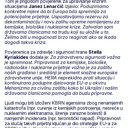
Tom je prigodom povjerenik za upravljanje kriznim
situacijama
Janez Lenarčič
izjavio:
Poduzimamo
konkretne mjere da bi Europa bila spremnija za
potencijalne prijetnje. Uspostavljamo rezervu za
dekontaminaciju i novu zalihu opreme namijenjenu za
kemijske, biološke i nuklearne krize. Zahvalan sam
državama članicama na trudu koji su uložile u to.
Želimo biti u mogućnosti brzo reagirati ako se ikada
dogodi takva kriza.
Povjerenica za zdravlje i sigurnost hrane
Stella
Kyriakides
dodala je:
Za zdravstvenu sigurnosti važna
je spremnost.
Pripravnost za kemijske, biološke,
radiološke i nuklearne prijetnje važna je za zaštitu
naših građana i središnji je element snažne europske
zdravstvene unije. HERA neprekidno prati situaciju i
kontinuirano podupire djelovanje EU-a u okviru
Mehanizma za civilnu zaštitu kako bi Ukrajini i našim
državama članicama pomogla da budu pripravne.
Ljudi mogu biti izloženi KBRN agensima zbog nenamjernih
katastrofa (npr. curenje iz kemijskih postrojenja, nesreće u
nuklearnim elektranama, širenje zarazne bolesti) ili
namjernih incidenata (npr. teroristički napad). Pripravnost
za slučaj takvih prijetnji ključan je dio strategije EU-a za