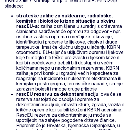
KBRN zalihe. Komisija stoga u okviru rescEU-a razvija
sljedeće:
strateške zalihe za nuklearne, radiološke,
kemijske i biološke krizne situacije u okviru
rescEU-a:
zaliha osmišljena u suradnji s državama
članicama sadržavat će opremu za odgovor – npr.
osobna zaštitna oprema i uređaji za otkrivanje,
identifikaciju i praćenje te lijekove, cjepiva i druge
terapeutike. Imat će ključnu ulogu u jačanju KBRN
otpornosti u EU-u jer će uključivati opremu i lijekove
koje bi moglo biti teško proizvesti u tijekom krize ili
koji bi neočekivano trebali biti dostupni u većim
količinama nego u nacionalnim rezervama. KBRN
zaliha je prvi korak u izgradnji većih kapaciteta za
reagiranje na incidente u nuklearnim elektranama ili
kemijskim postrojenjima, terorističke napade, širenje
zaraznih bolesti i mnoge druge prijetnje
rescEU rezervu za dekontaminaciju
: ova će se
rezerva sastojati od osoblja i opreme za
dekontaminaciju ljudi, infrastrukture, zgrada, vozila ili
kritične opreme koji su bili izloženi KBRN agensima.
RescEU rezerva za dekontaminaciju može se
upotrijebiti na zahtjev pogođene države članice.
Pripremit će je Hrvatska, Njemačka i Španjolska, u