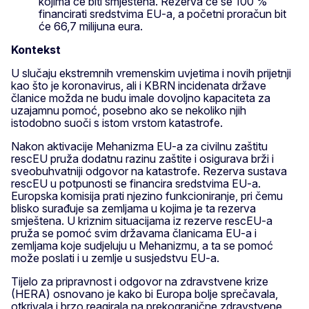
kojima će biti smještena. Rezerva će se 100 %
financirati sredstvima EU-a, a početni proračun bit
će 66,7 milijuna eura.
Kontekst
U slučaju ekstremnih vremenskim uvjetima i novih prijetnji
kao što je koronavirus, ali i KBRN incidenata države
članice možda ne budu imale dovoljno kapaciteta za
uzajamnu pomoć, posebno ako se nekoliko njih
istodobno suoči s istom vrstom katastrofe.
Nakon aktivacije Mehanizma EU-a za civilnu zaštitu
rescEU pruža dodatnu razinu zaštite i osigurava brži i
sveobuhvatniji odgovor na katastrofe. Rezerva sustava
rescEU u potpunosti se financira sredstvima EU-a.
Europska komisija prati njezino funkcioniranje, pri čemu
blisko surađuje sa zemljama u kojima je ta rezerva
smještena. U kriznim situacijama iz rezerve rescEU-a
pruža se pomoć svim državama članicama EU-a i
zemljama koje sudjeluju u Mehanizmu, a ta se pomoć
može poslati i u zemlje u susjedstvu EU-a.
Tijelo za pripravnost i odgovor na zdravstvene krize
(HERA) osnovano je kako bi Europa bolje sprečavala,
otkrivala i brzo reagirala na prekogranične zdravstvene