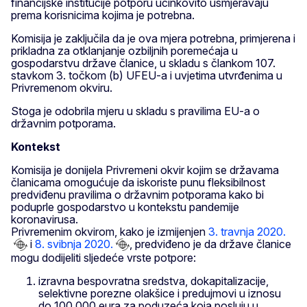
financijske institucije potporu učinkovito usmjeravaju
prema korisnicima kojima je potrebna.
Komisija je zaključila da je ova mjera potrebna, primjerena i
prikladna za otklanjanje ozbiljnih poremećaja u
gospodarstvu države članice, u skladu s člankom 107.
stavkom 3. točkom (b) UFEU-a i uvjetima utvrđenima u
Privremenom okviru.
Stoga je odobrila mjeru u skladu s pravilima EU-a o
državnim potporama.
Kontekst
Komisija je donijela Privremeni okvir kojim se državama
članicama omogućuje da iskoriste punu fleksibilnost
predviđenu pravilima o državnim potporama kako bi
poduprle gospodarstvo u kontekstu pandemije
koronavirusa.
Privremenim okvirom, kako je izmijenjen
3. travnja 2020.
i
8. svibnja 2020.
, predviđeno je da države članice
mogu dodijeliti sljedeće vrste potpore:
izravna bespovratna sredstva, dokapitalizacije,
selektivne porezne olakšice i predujmovi u iznosu
do 100 000 eura za poduzeća koja posluju u