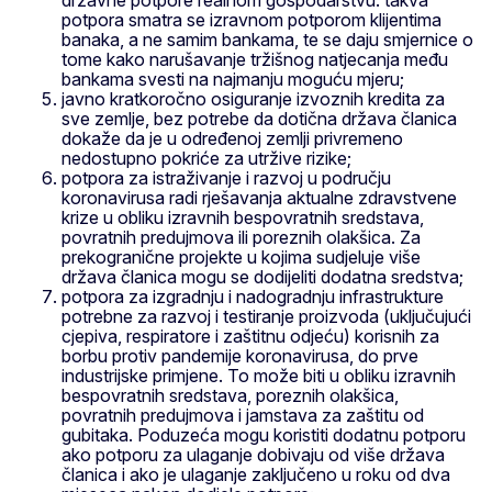
državne potpore realnom gospodarstvu: takva
potpora smatra se izravnom potporom klijentima
banaka, a ne samim bankama, te se daju smjernice o
tome kako narušavanje tržišnog natjecanja među
bankama svesti na najmanju moguću mjeru;
javno kratkoročno osiguranje izvoznih kredita za
sve zemlje, bez potrebe da dotična država članica
dokaže da je u određenoj zemlji privremeno
nedostupno pokriće za utržive rizike;
potpora za istraživanje i razvoj u području
koronavirusa radi rješavanja aktualne zdravstvene
krize u obliku izravnih bespovratnih sredstava,
povratnih predujmova ili poreznih olakšica. Za
prekogranične projekte u kojima sudjeluje više
država članica mogu se dodijeliti dodatna sredstva;
potpora za izgradnju i nadogradnju infrastrukture
potrebne za razvoj i testiranje proizvoda (uključujući
cjepiva, respiratore i zaštitnu odjeću) korisnih za
borbu protiv pandemije koronavirusa, do prve
industrijske primjene. To može biti u obliku izravnih
bespovratnih sredstava, poreznih olakšica,
povratnih predujmova i jamstava za zaštitu od
gubitaka. Poduzeća mogu koristiti dodatnu potporu
ako potporu za ulaganje dobivaju od više država
članica i ako je ulaganje zaključeno u roku od dva