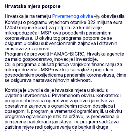
Hrvatska mjera potpore
Hrvatska je na temelju
Privremenog okvira
obavijestila
Komisiju o programu vrijednom otprilike 322 milijuna eura
(2450 milijuna kuna) za potporu za kreditiranje
mikropoduzeća i MSP-ova pogođenih pandemijom
koronavirusa. U okviru tog programa potpora će se
osigurati u obliku subvencioniranih zajmova i državnih
jamstava za zajmove.
Program će provoditi HAMAG-BICRO, Hrvatska agencija
za malo gospodarstvo, inovacije i investicije.
Cilj je programa olakšati pristup vanjskom financiranju za
mikropoduzeća i MSP-ove koji su najteže pogođeni
gospodarskim posljedicama pandemije koronavirusa, čime
se osigurava nastavak njihovih aktivnosti.
Komisija je utvrdila da je hrvatska mjera u skladu s
uvjetima utvrđenima u Privremenom okviru. Konkretno: i.
program obuhvaća operativne zajmove i jamstva za
operativne zajmove s ograničenim rokom dospijeća i
opsegom; ii. program je vremenski ograničen; iii. u okviru
programa ograničen je rizik za državu; iv. predviđena je
primjerena nadoknada jamstava; i v. program sadržava
zaštitne mjere radi osiguravanja da banke ili druge