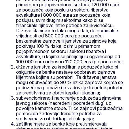
primarnom poljoprivrednom sektoru, 120 000 eura
za poduzeća koja posluju u sektoru ribarstva i
akvakulture i 800 000 eura za poduzeća koja
posluju u svim drugim sektorima kako bi se
financirale njihove hitne potrebe za likvidnošću.
Države članice isto tako mogu dati, do nominalne
vrijednosti od 800 000 eura po poduzeću,
beskamatne zajmove ili jamstva za zajmove koja
pokrivaju 100 % rizika, osim u primarnom
poljoprivrednom sektoru i sektoru ribarstva i
akvakulture, u kojima se primjenjuju ograničenja od
100 000 eura odnosno 120 000 eura po poduzeću;
državna jamstva za kreditiranje poduzeća kako bi
osigurale da banke nastave odobravati zajmove
klijentima kojima su potrebni. Ta državna jamstva
mogu obuhvaćati do 90 % rizika zajmova kojima se
poduzećima pomaže da zadovolje trenutne potrebe
za sredstvima za obrtni kapital i ulaganja;
subvencionirano financiranje poduzeća zajmovima
javnog sektora (nadređeni i podređeni dug) uz
povoljne kamatne stope. Ti će zajmovi poduzećima
pomoći da zadovolje trenutne potrebe za
sredstvima za obrtni kapital i ulaganja;
zaštitne mjere za banke koje preusmjeravaju