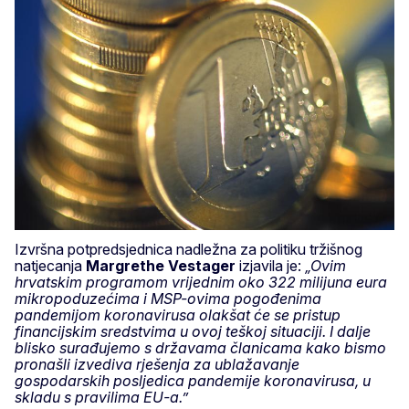
Izvršna potpredsjednica nadležna za politiku tržišnog
natjecanja
Margrethe Vestager
izjavila je:
„Ovim
hrvatskim programom vrijednim oko 322 milijuna eura
mikropoduzećima i MSP-ovima pogođenima
pandemijom koronavirusa olakšat će se pristup
financijskim sredstvima u ovoj teškoj situaciji. I dalje
blisko surađujemo s državama članicama kako bismo
pronašli izvediva rješenja za ublažavanje
gospodarskih posljedica pandemije koronavirusa, u
skladu s pravilima EU-a.”