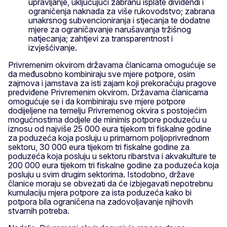
upravljanje, uključujući zabranu isplate dividendi i
ograničenja naknada za više rukovodstvo; zabrana
unakrsnog subvencioniranja i stjecanja te dodatne
mjere za ograničavanje narušavanja tržišnog
natjecanja; zahtjevi za transparentnost i
izvješćivanje.
Privremenim okvirom državama članicama omogućuje se
da međusobno kombiniraju sve mjere potpore, osim
zajmova i jamstava za isti zajam koji prekoračuju pragove
predviđene Privremenim okvirom. Državama članicama
omogućuje se i da kombiniraju sve mjere potpore
dodijeljene na temelju Privremenog okvira s postojećim
mogućnostima dodjele de minimis potpore poduzeću u
iznosu od najviše 25 000 eura tijekom tri fiskalne godine
za poduzeća koja posluju u primarnom poljoprivrednom
sektoru, 30 000 eura tijekom tri fiskalne godine za
poduzeća koja posluju u sektoru ribarstva i akvakulture te
200 000 eura tijekom tri fiskalne godine za poduzeća koja
posluju u svim drugim sektorima. Istodobno, države
članice moraju se obvezati da će izbjegavati nepotrebnu
kumulaciju mjera potpore za ista poduzeća kako bi
potpora bila ograničena na zadovoljavanje njihovih
stvarnih potreba.