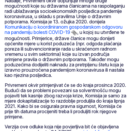
Nadalje, Privremeni okvir dopunjuje mnoge druge
mogućnosti koje su državama članicama na raspolaganju
radi ublažavanja socioekonomskih posljedica pandemije
koronavirusa, u skladu s pravilima Unije o državnim
potporama. Komisija je 13. ožujka 2020. donijela
Komunikaciju o koordiniranom gospodarskom odgovoru
na pandemiju bolesti COVID-19
, u kojoj su utvrđene te
mogućnosti. Primjerice, države članice mogu donijeti
općenite mjere u korist poduzeća (npr. odgoda plaćanja
poreza ili subvencioniranje rada u skraćenom radnom
vremenu u svim sektorima) koje su izvan područja
primjene pravila o državnim potporama. Također mogu
poduzećima dodijeliti naknadu za pretrpljenu štetu koja je
izravno prouzročena pandemijom koronavirusa ili nastala
kao njezina posljedica.
Privremeni okvir primjenjivat će se do kraja prosinca 2020.
Budući da se problemi povezani sa solventnošću mogu
pojaviti tek kasnije zbog razvoja krize, Komisija je samo za
mjere dokapitalizacije to razdoblje produljila do kraja lipnja
2021. Kako bi se osigurala pravna sigurnost, Komisija će
prije tih datuma procijeniti treba li produljiti rok njegove
primjene.
Verzija ove odluke koja nije povjerljiva bit će objavljena