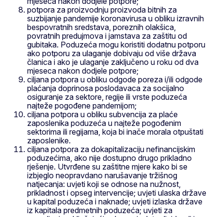
mjeseca nakon dodjele potpore;
potpora za proizvodnju proizvoda bitnih za
suzbijanje pandemije koronavirusa u obliku izravnih
bespovratnih sredstava, poreznih olakšica,
povratnih predujmova i jamstava za zaštitu od
gubitaka. Poduzeća mogu koristiti dodatnu potporu
ako potporu za ulaganje dobivaju od više država
članica i ako je ulaganje zaključeno u roku od dva
mjeseca nakon dodjele potpore;
ciljana potpora u obliku odgode poreza i/ili odgode
plaćanja doprinosa poslodavaca za socijalno
osiguranje za sektore, regije ili vrste poduzeća
najteže pogođene pandemijom;
ciljana potpora u obliku subvencija za plaće
zaposlenika poduzeća u najteže pogođenim
sektorima ili regijama, koja bi inače morala otpuštati
zaposlenike.
ciljana potpora za dokapitalizaciju nefinancijskim
poduzećima, ako nije dostupno drugo prikladno
rješenje. Utvrđene su zaštitne mjere kako bi se
izbjeglo neopravdano narušavanje tržišnog
natjecanja: uvjeti koji se odnose na nužnost,
prikladnost i opseg intervencije; uvjeti ulaska države
u kapital poduzeća i naknade; uvjeti izlaska države
iz kapitala predmetnih poduzeća; uvjeti za