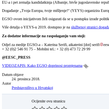
EU-a i pet zemalja kandidatkinja (Albanije, bivše jugoslavenske repub
Događanje „Tvoja Europa, tvoje mišljenje!“ (YEYS) organizira Europs
EGSO ovom inicijativom želi osigurati da se u postupku izrade politika 
Više detalja o YEYS-u 2019. dostupno je na
službenoj stranici događ
Za dodatne informacije na raspolaganju vam stoji:
Odjel za medije EGSO-a – Katerina Serifi,
aikaterini
[dot]
serifi
ees
+ 32 (0)2 546 91 75 – Mobilni tel.: + 32 (0) 473 72 29 99
@EESC_PRESS
VIDEOZAPIS: Kako EGSO doprinosi promjenama
Datum objave
24. prosinca 2018.
Autor
Predstavništvo u Hrvatskoj
Ocijenite ovu stranicu