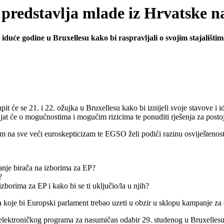
predstavlja mlade iz Hrvatske 
u iduće godine u Bruxellesu kako bi raspravljali o svojim stajališt
it će se 21. i 22. ožujka u Bruxellesu kako bi iznijeli svoje stavove i 
jat će o mogućnostima i mogućim rizicima te ponuditi rješenja za posto
rom na sve veći euroskepticizam te EGSO želi podići razinu osviješteno
vanje birača na izborima za EP?
?
borima za EP i kako bi se ti uključio/la u njih?
a koje bi Europski parlament trebao uzeti u obzir u sklopu kampanje za
oć elektroničkog programa za nasumičan odabir 29. studenog u Bruxelles