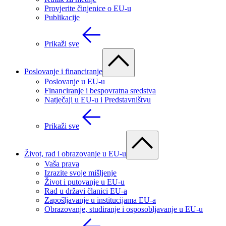
Provjerite činjenice o EU-u
Publikacije
Prikaži sve
Poslovanje i financiranje
Poslovanje u EU-u
Financiranje i bespovratna sredstva
Natječaji u EU-u i Predstavništvu
Prikaži sve
Život, rad i obrazovanje u EU-u
Vaša prava
Izrazite svoje mišljenje
Život i putovanje u EU-u
Rad u državi članici EU-a
Zapošljavanje u institucijama EU-a
Obrazovanje, studiranje i osposobljavanje u EU-u