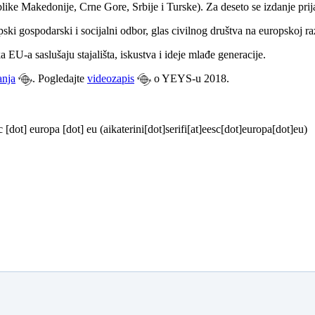
like Makedonije, Crne Gore, Srbije i Turske). Za deseto se izdanje prij
ki gospodarski i socijalni odbor, glas civilnog društva na europskoj 
EU-a saslušaju stajališta, iskustva i ideje mlađe generacije.
anja
. Pogledajte
videozapis
o YEYS-u 2018.
c
[dot]
europa
[dot]
eu
(aikaterini[dot]serifi[at]eesc[dot]europa[dot]eu)