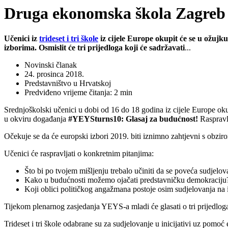
Druga ekonomska škola Zagreb 
Učenici iz
trideset i tri škole
iz cijele Europe okupit će se u ožujk
izborima. Osmislit će tri prijedloga koji će sadržavati
...
Novinski članak
24. prosinca 2018.
Predstavništvo u Hrvatskoj
Predviđeno vrijeme čitanja: 2 min
Srednjoškolski učenici u dobi od 16 do 18 godina iz cijele Europe okup
u okviru događanja
#YEYSturns10: Glasaj za budućnost!
Raspravl
Očekuje se da će europski izbori 2019. biti iznimno zahtjevni s obzi
Učenici će raspravljati o konkretnim pitanjima:
Što bi po tvojem mišljenju trebalo učiniti da se poveća sudjelo
Kako u budućnosti možemo ojačati predstavničku demokraciju
Koji oblici političkog angažmana postoje osim sudjelovanja na iz
Tijekom plenarnog zasjedanja YEYS-a mladi će glasati o tri prijedlog
Trideset i tri škole odabrane su za sudjelovanje u inicijativi uz pom