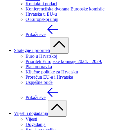
Kontaktni podaci
Konferencijska dvorana Europske komisije
Hrvatska u EU-u
O Europskoj uniji
Prikaži sve
Strategije i prioriteti
Euro u Hrvatskoj
Prioriteti Europske komisije 2024. - 2029.
Plan oporavka
Ključne politike za Hrvatsku
Proračun EU-a i Hrvatska
Uspješne priče
Prikaži sve
Vijesti i događanja
Vijesti
Događanja
Kutak za medije