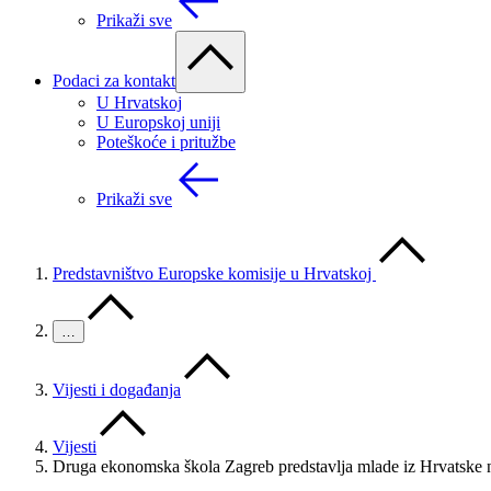
Prikaži sve
Podaci za kontakt
U Hrvatskoj
U Europskoj uniji
Poteškoće i pritužbe
Prikaži sve
Predstavništvo Europske komisije u Hrvatskoj
…
Vijesti i događanja
Vijesti
Druga ekonomska škola Zagreb predstavlja mlade iz Hrvatsk