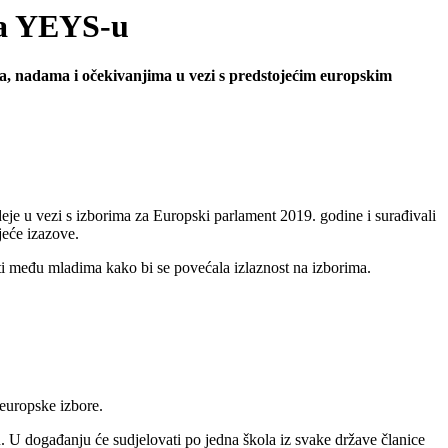
na YEYS-u
ima, nadama i očekivanjima u vezi s predstojećim europskim
ideje u vezi s izborima za Europski parlament 2019. godine i surađivali
jeće izazove.
sti među mladima kako bi se povećala izlaznost na izborima.
 europske izbore.
u. U događanju će sudjelovati po jedna škola iz svake države članice