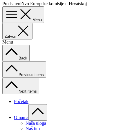
Predstavništvo Europske komisije u Hrvatskoj
Menu
Zatvori
Menu
Back
Previous items
Next items
Početak
O nama
Naša uloga
Naš tim