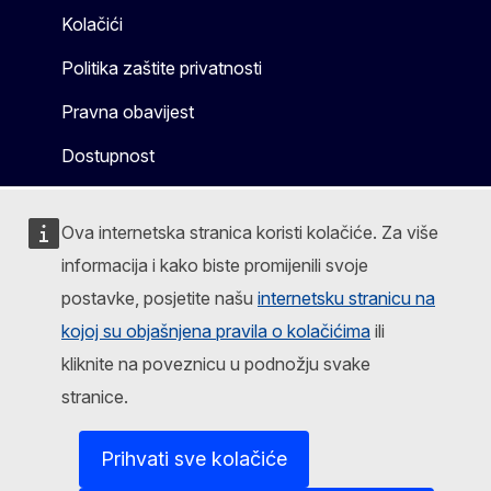
Kolačići
Politika zaštite privatnosti
Pravna obavijest
Dostupnost
Ova internetska stranica koristi kolačiće. Za više
informacija i kako biste promijenili svoje
postavke, posjetite našu
internetsku stranicu na
kojoj su objašnjena pravila o kolačićima
ili
kliknite na poveznicu u podnožju svake
stranice.
Prihvati sve kolačiće