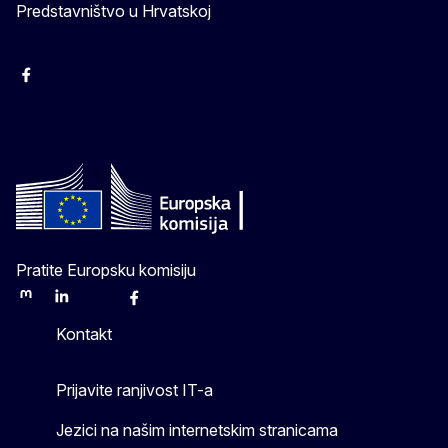
Predstavništvo u Hrvatskoj
Facebook
Instagram
Twitter
YouTube
Pratite Europsku komisiju
Mastodon
LinkedIn
Bluesky
Facebook
Youtube
Other
Kontakt
Prijavite ranjivost IT-a
Jezici na našim internetskim stranicama