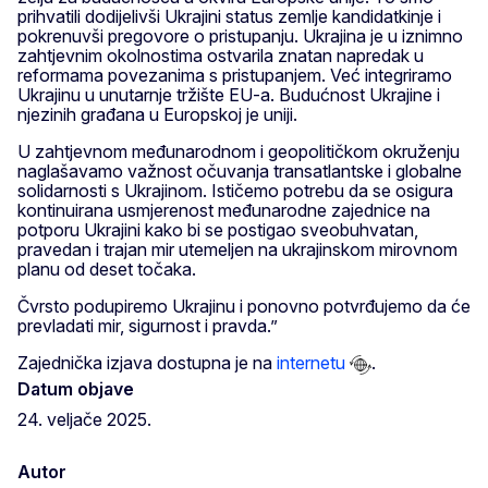
prihvatili dodijelivši Ukrajini status zemlje kandidatkinje i
pokrenuvši pregovore o pristupanju. Ukrajina je u iznimno
zahtjevnim okolnostima ostvarila znatan napredak u
reformama povezanima s pristupanjem. Već integriramo
Ukrajinu u unutarnje tržište EU-a. Budućnost Ukrajine i
njezinih građana u Europskoj je uniji.
U zahtjevnom međunarodnom i geopolitičkom okruženju
naglašavamo važnost očuvanja transatlantske i globalne
solidarnosti s Ukrajinom. Ističemo potrebu da se osigura
kontinuirana usmjerenost međunarodne zajednice na
potporu Ukrajini kako bi se postigao sveobuhvatan,
pravedan i trajan mir utemeljen na ukrajinskom mirovnom
planu od deset točaka.
Čvrsto podupiremo Ukrajinu i ponovno potvrđujemo da će
prevladati mir, sigurnost i pravda.”
Zajednička izjava dostupna je na
internetu
.
Datum objave
24. veljače 2025.
Autor