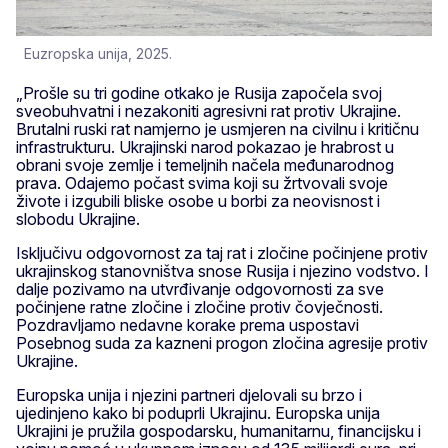
Euzropska unija, 2025.
„Prošle su tri godine otkako je Rusija započela svoj
sveobuhvatni i nezakoniti agresivni rat protiv Ukrajine.
Brutalni ruski rat namjerno je usmjeren na civilnu i kritičnu
infrastrukturu. Ukrajinski narod pokazao je hrabrost u
obrani svoje zemlje i temeljnih načela međunarodnog
prava. Odajemo počast svima koji su žrtvovali svoje
živote i izgubili bliske osobe u borbi za neovisnost i
slobodu Ukrajine.
Isključivu odgovornost za taj rat i zločine počinjene protiv
ukrajinskog stanovništva snose Rusija i njezino vodstvo. I
dalje pozivamo na utvrđivanje odgovornosti za sve
počinjene ratne zločine i zločine protiv čovječnosti.
Pozdravljamo nedavne korake prema uspostavi
Posebnog suda za kazneni progon zločina agresije protiv
Ukrajine.
Europska unija i njezini partneri djelovali su brzo i
ujedinjeno kako bi poduprli Ukrajinu. Europska unija
Ukrajini je pružila gospodarsku, humanitarnu, financijsku i