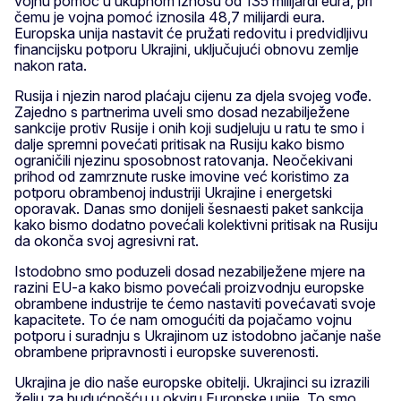
vojnu pomoć u ukupnom iznosu od 135 milijardi eura, pri
čemu je vojna pomoć iznosila 48,7 milijardi eura.
Europska unija nastavit će pružati redovitu i predvidljivu
financijsku potporu Ukrajini, uključujući obnovu zemlje
nakon rata.
Rusija i njezin narod plaćaju cijenu za djela svojeg vođe.
Zajedno s partnerima uveli smo dosad nezabilježene
sankcije protiv Rusije i onih koji sudjeluju u ratu te smo i
dalje spremni povećati pritisak na Rusiju kako bismo
ograničili njezinu sposobnost ratovanja. Neočekivani
prihod od zamrznute ruske imovine već koristimo za
potporu obrambenoj industriji Ukrajine i energetski
oporavak. Danas smo donijeli šesnaesti paket sankcija
kako bismo dodatno povećali kolektivni pritisak na Rusiju
da okonča svoj agresivni rat.
Istodobno smo poduzeli dosad nezabilježene mjere na
razini EU-a kako bismo povećali proizvodnju europske
obrambene industrije te ćemo nastaviti povećavati svoje
kapacitete. To će nam omogućiti da pojačamo vojnu
potporu i suradnju s Ukrajinom uz istodobno jačanje naše
obrambene pripravnosti i europske suverenosti.
Ukrajina je dio naše europske obitelji. Ukrajinci su izrazili
želju za budućnošću u okviru Europske unije. To smo