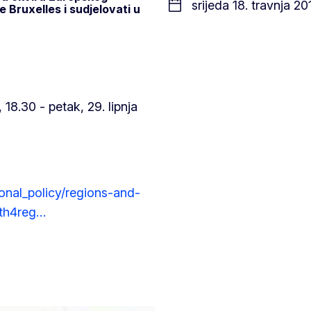
srijeda 18. travnja 20
će Bruxelles i sudjelovati u
, 18.30 - petak, 29. lipnja
ional_policy/regions-and-
outh4reg…