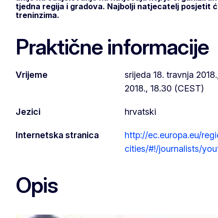
tjedna regija i gradova. Najbolji natjecatelj posjetit 
treninzima.
Praktične informacije
Vrijeme
srijeda 18. travnja 2018.
2018., 18.30 (CEST)
Jezici
hrvatski
Internetska stranica
http://ec.europa.eu/reg
cities/#!/journalists/y
Opis