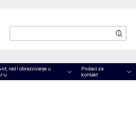
Pretraživanje
Pretraživ
vot, rad i obrazovanje u
Podaci za
U-u
kontakt