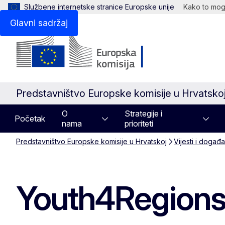
Službene internetske stranice Europske unije
Kako to mogu
Glavni sadržaj
Predstavništvo Europske komisije u Hrvatsko
O
Strategije i
Početak
nama
prioriteti
Predstavništvo Europske komisije u Hrvatskoj
Vijesti i događa
Youth4Region