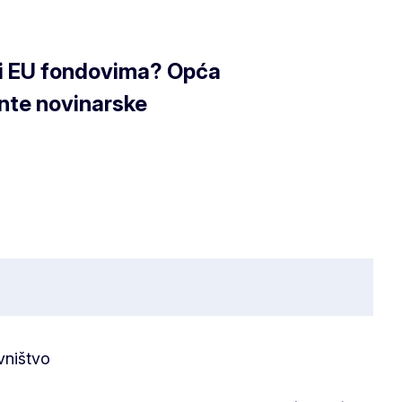
ući EU fondovima? Opća
ente novinarske
vništvo