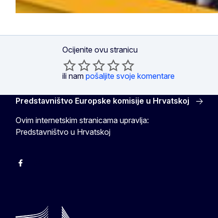
Ocijenite ovu stranicu
ili nam
pošaljite svoje komentare
Predstavništvo Europske komisije u Hrvatskoj
Ovim internetskim stranicama upravlja:
Predstavništvo u Hrvatskoj
Facebook
Instagram
Twitter
YouTube