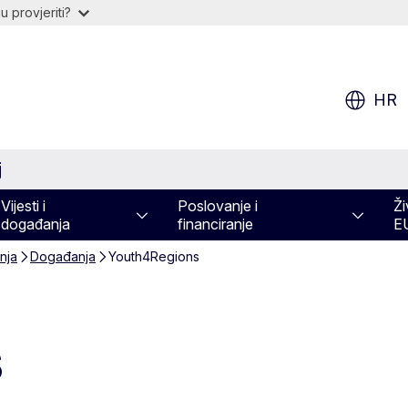
 provjeriti?
HR
j
Vijesti i
Poslovanje i
Ži
događanja
financiranje
E
nja
Događanja
Youth4Regions
s