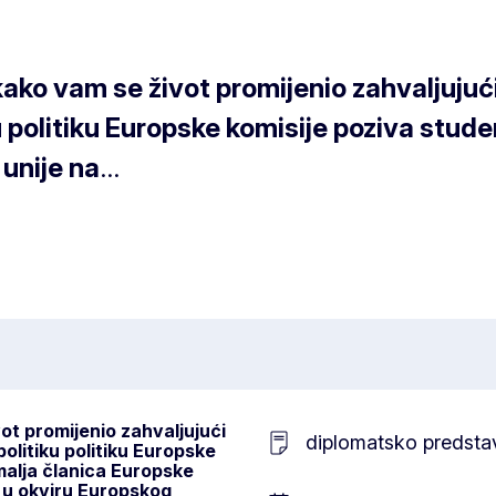
i kako vam se život promijenio zahvaljuj
u politiku Europske komisije poziva stud
 unije na
...
vot promijenio zahvaljujući
diplomatsko predsta
litiku politiku Europske
malja članica Europske
n u okviru Europskog