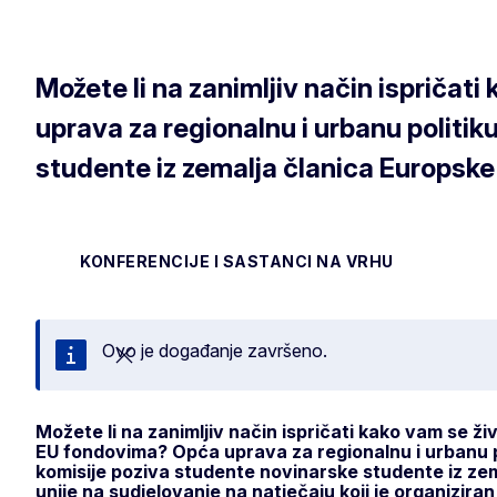
Možete li na zanimljiv način ispričat
uprava za regionalnu i urbanu politik
studente iz zemalja članica Europske
KONFERENCIJE I SASTANCI NA VRHU
Ovo je događanje završeno.
Zatvori
Možete li na zanimljiv način ispričati kako vam se ži
EU fondovima? Opća uprava za regionalnu i urbanu po
komisije poziva studente novinarske studente iz ze
unije na sudjelovanje na natječaju koji je organizira