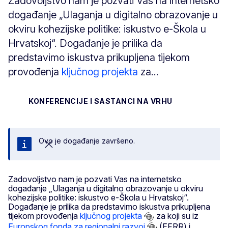
Zadovoljstvo nam je pozvati Vas na internetsko
događanje „Ulaganja u digitalno obrazovanje u
okviru kohezijske politike: iskustvo e-Škola u
Hrvatskoj“. Događanje je prilika da
predstavimo iskustva prikupljena tijekom
provođenja
ključnog projekta
za...
KONFERENCIJE I SASTANCI NA VRHU
Ovo je događanje završeno.
Zatvori
Zadovoljstvo nam je pozvati Vas na internetsko
događanje „Ulaganja u digitalno obrazovanje u okviru
kohezijske politike: iskustvo e-Škola u Hrvatskoj“.
Događanje je prilika da predstavimo iskustva prikupljena
tijekom provođenja
ključnog projekta
za koji su iz
Europskog fonda za regionalni razvoj
(EFRR) i