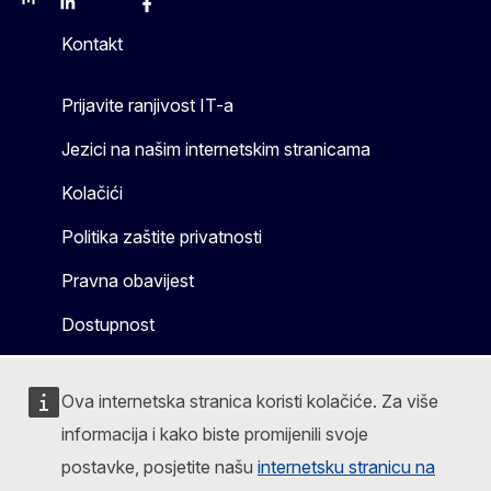
Mastodon
LinkedIn
Bluesky
Facebook
Youtube
Other
Kontakt
Prijavite ranjivost IT-a
Jezici na našim internetskim stranicama
Kolačići
Politika zaštite privatnosti
Pravna obavijest
Dostupnost
Ova internetska stranica koristi kolačiće. Za više
informacija i kako biste promijenili svoje
postavke, posjetite našu
internetsku stranicu na