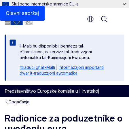
Službene internetske stranice EU-a
Glavni sadržaj
Menu
Il-Malti hu disponibbli permezz tal-
eTranslation, is-servizz tat-traduzzjoni
awtomatika tal-Kummissjoni Ewropea.
Ittraduċi għall-Malti
|
Informazzjoni importanti
dwar it-traduzzjoni awtomatika
Predstavništvo Europske komisije u Hrvatskoj
Događanja
Radionice za poduzetnike o
uvođenju eura