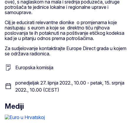
ove), s naglaskom na mala i srednja poduzeća, udruge
potrošača te jedinice lokalne i regionalne uprave i
samouprave.
Cilj je educirati relevantne dionike o promjenama koje
nastupaju s eurom a koje se direktno tiču njihova
poslovanja te ih potaknuti na poštivanje etičkog kodeksa
kad je u pitanju odnos prema potrošačima.
Za sudjelovanje kontaktirajte Europe Direct grada u kojem
se održava radionica.
Europska komisija
ponedjeljak 27. lipnja 2022., 10.00 - petak, 15. srpnja
2022., 10.00 (CEST)
Mediji