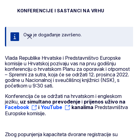
KONFERENCIJE I SASTANCI NA VRHU
Ovo je događanje završeno.
Zatvori
Vlada Republike Hrvatske i Predstavništvo Europske
komisije u Hrvatskoj pozivaju vas na prvu godišnju
konferenciju o hrvatskom Planu za oporavak i otpornost
– Spremni za sutra, koja će se održati 12. prosinca 2022.
godine u Nacionalnoj i sveučilišnoj knjižnici (NSK), s
početkom u 9:30 sati.
Konferencija će se održati na hrvatskom i engleskom
jeziku,
uz simultano prevođenje
i
prijenos uživo na
Facebook
i
YouTube
kanalima
Predstavništva
Europske komisije.
Zbog popunjenja kapaciteta dvorane registracije su